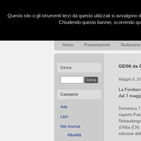
Questo sito o gli strumenti terzi da questo utilizzati si avvalgono d
Chiudendo questo banner, scorrendo ques
Home
Presentazione
Redazione
GE/06 da 
Cerca
Maggio 8, 2
La Fondazio
Categorie
dal 7 magg
Arte
Domenica 7
riaperto Pa
Libri
Rebaudengo
Net Journal
d’Alba (CN) 
edizione del
Attualità