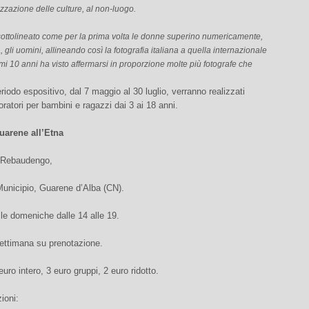
zzazione delle culture, al non-luogo.
 sottolineato come per la prima volta le donne superino numericamente,
 gli uomini, allineando così la fotografia italiana a quella internazionale
imi 10 anni ha visto affermarsi in proporzione molte più fotografe che
eriodo espositivo, dal 7 maggio al 30 luglio, verranno realizzati
boratori per bambini e ragazzi dai 3 ai 18 anni.
uarene all’Etna
 Rebaudengo,
Municipio, Guarene d’Alba (CN).
 le domeniche dalle 14 alle 19.
settimana su prenotazione.
euro intero, 3 euro gruppi, 2 euro ridotto.
ioni: