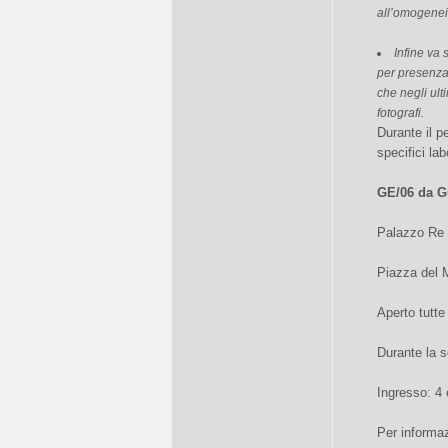
all’omogenei
Infine va
per presenza,
che negli ult
fotografi.
Durante il p
specifici la
GE/06 da G
Palazzo Re
Piazza del 
Aperto tutte
Durante la 
Ingresso: 4 
Per informaz