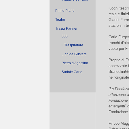
luoghi testim
Primo Piano
reale e fitt
Teatro
Gianni Ferre
stazioni, i t
Traspi Partner
006
Carlo Furgeri
tronchi d’al
il Traspiratore
vuoto per Fr
Libri da Gustare
Proprio di F
Pietro d'Agostino
apprezzate f
BrancoliniGr
Sudate Carte
nell’origina
“La Fondazi
attenzione a
Fondazione r
emergenti”
d
Fondazione.
Filippo Magg