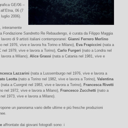
grafica GE/06 –
ll’Etna, 06 (7
luglio 2006).
, interamente
lla Fondazione Sandretto Re Rebaudengo, è curata da Filippo Maggia
 lavoro di 9 artisti italiani contemporanei:
Gianni Ferrero Merlino
no nel 1976, vive e lavora fra Torino e Milano),
Eva Frapiccini
(nata a
nel 1979, vive e lavora a Torino),
Carlo Furgeri
(nato a Londra nel
 lavora a Milano),
Alice Grassi
(nata a Catania nel 1981, vive e
ncesca Lazzarini
(nata a Lussemburgo nel 1976, vive e lavora a
ato Leotta
(nato a Torino nel 1982, vive e lavora a Torino),
Valentina
(nata a Cuorgnè nel 1983, vive e lavora a Torino),
Francesca Rivetti
no nel 1972, vive e lavora a Milano),
Francesco Zucchetti
(nato a
nel 1973, vive e lavora a Milano).
opone un panorama vario delle ultime e più fresche produzioni
nee.
he
affrontate dai giovani fotografi sono: i