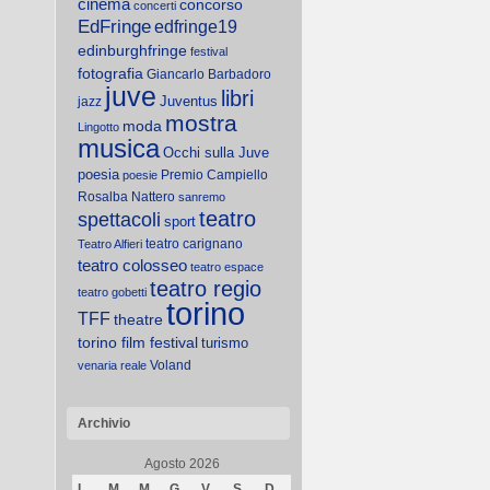
cinema
concorso
concerti
EdFringe
edfringe19
edinburghfringe
festival
fotografia
Giancarlo Barbadoro
juve
libri
Juventus
jazz
mostra
moda
Lingotto
musica
Occhi sulla Juve
poesia
Premio Campiello
poesie
Rosalba Nattero
sanremo
teatro
spettacoli
sport
teatro carignano
Teatro Alfieri
teatro colosseo
teatro espace
teatro regio
teatro gobetti
torino
TFF
theatre
torino film festival
turismo
Voland
venaria reale
Archivio
Agosto 2026
L
M
M
G
V
S
D