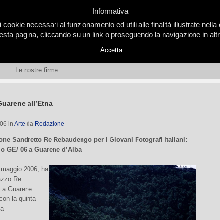
Informativa
i cookie necessari al funzionamento ed utili alle finalità illustrate nel
ta pagina, cliccando su un link o proseguendo la navigazione in altra
Accetta
Le nostre firme
Guarene all’Etna
006
in
Arte
da
Redazione
ne Sandretto Re Rebaudengo per i Giovani Fotografi Italiani:
io
GE/ 06
a Guarene d’Alba
 maggio 2006, ha
lazzo Re
 a Guarene
con la quinta
la