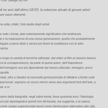
 così spiega GE/06:
i tre anni dall’ultimo GE/03, la selezione attuale di giovani artisti
uni nuovi elementi.
a volta, infatti, l’età media degli artisti
de sotto i trenta, dato estremamente significativo che testimonia
o e la maturazione di una nuova generazione, quella che probabilmente
alogare a pieno titolo e senza più timori di sudditanza con le altre
istiche.
 luogo la varietà di tecniche utilizzate -dal video al film al classico bianco
fica la consapevolezza, da parte di questi autori, dell’importanza
dell’immagine non più dipendente dal mezzo utilizzato: immagini, ancor
ografie.
rontati, oltre a ribadire la necessità generazionale di riflettere a fondo sulle
erpersonali, segnano un sicuro ritorno verso due argomenti forti dell’arte, a
ti -e in
oprio dalla fotografia- negli ultimi trenta, forse quaranta anni: l’ideologia
 non più reportagistica quindi non dichiarata, ma suggerita, e la natura,
 come campo esperienziale bensì come interlocutore alternativo alla città,