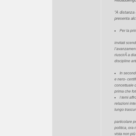
Rebaudengo
“A distanza d
presenta alc
Per la prim
invitati scen
l’avanzament
riuscirÃ a di
discipline art
In secondo
e nero- certi
concettuale 
prima che fot
I temi aff
relazioni int
lungo trascura
particolare pr
politica, ora
vista non più