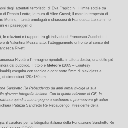
oni degli attentati terroristici di Eva Frapiccini; il limite sottile tra
izio di Renato Leotta; le mura di Alice Grassi; il mare in tempesta di
ro Merlino; i turisti omologati e chiassosi di Francesca Lazzarini; le
reni e i passeggeri di
; le relazioni e i rapporti tra gli individui di Francesco Zucchetti; i
bero di Valentina Mezzanatto; l’atteggiamento di fronte al senso del
ancesca Rivetti.
rancesca Rivetti è l’immagine riprodotta in alto a destra, una delle più
inora dal pubblico. Il titolo è
Meteore
(2005 – Courtesy
imaldi) eseguita con tecnica c-print sotto 5mm di plexiglass e,
le, di dimensioni 120×180 cm.
one Sandretto Re Rebaudengo da anni ormai rivolge la sua
lla giovane fotografia italiana. Con la quinta edizione di GE, la
afforza quindi il suo impegno a sostenere e promuovere gli autori
ichiara Patrizia Sandretto Re Rebaudengo, Presidente della
ia, il curatore per la fotografia italiana della Fondazione Sandretto Re