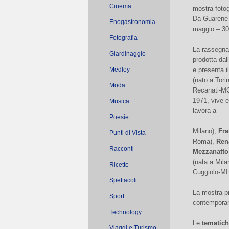
Cinema
mostra foto
Da Guarene a
Enogastronomia
maggio – 30 
Fotografia
La rassegna
Giardinaggio
prodotta da
Medley
e presenta il
(nato a Tori
Moda
Recanati-MC 
1971, vive e
Musica
lavora a
Poesie
Milano),
Fra
Punti di Vista
Roma),
Ren
Racconti
Mezzanatto
(nata a Mila
Ricette
Cuggiolo-MI 
Spettacoli
La mostra pr
Sport
contempora
Technology
Le
tematic
Viaggi e Turismo