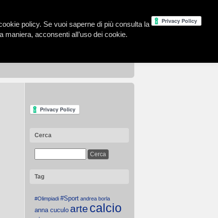
la cookie policy. Se vuoi saperne di più consulta la
 maniera, acconsenti all’uso dei cookie.
Cerca
Tag
#Sport
#Olimpiadi
andrea borla
calcio
arte
anna cuculo