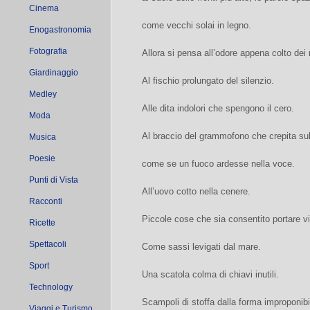
Cinema
come vecchi solai in legno.
Enogastronomia
Fotografia
Allora si pensa all’odore appena colto dei
Giardinaggio
Al fischio prolungato del silenzio.
Medley
Alle dita indolori che spengono il cero.
Moda
Al braccio del grammofono che crepita sul 
Musica
Poesie
come se un fuoco ardesse nella voce.
Punti di Vista
All’uovo cotto nella cenere.
Racconti
Piccole cose che sia consentito portare vi
Ricette
Spettacoli
Come sassi levigati dal mare.
Sport
Una scatola colma di chiavi inutili.
Technology
Scampoli di stoffa dalla forma improponibi
Viaggi e Turismo