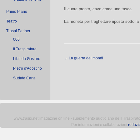
Il cuore pronto, cavo come una tasca.
Primo Piano
Teatro
La moneta per traghettare riposta sotto la 
Traspi Partner
006
il Traspiratore
←
La guerra dei mondi
Libri da Gustare
Pietro d'Agostino
Sudate Carte
www.traspi.net [magazine on line - supplemento quotidiano de Il Traspiratore 
Per informazioni e collaborazioni
redazi