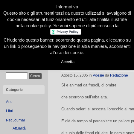
Informativa
Questo sito o gli strumenti terzi da questo utilizzati si avvalgono di
cookie necessari al funzionamento ed utili alle finalità illustrate
nella cookie policy. Se vuoi saperne di più consulta la
Chiudendo questo banner, scorrendo questa pagina, cliccando su
Home
Presentazione
Redazione
Le nostre firme
un link o proseguendo la navigazione in altra maniera, acconsenti
all’uso dei cookie.
Accetta
Fruscii
Cerca
Agosto 15, 2005
in
Poesie
da
Redazione
Si è animati da fruscii, di ombre
Categorie
che scorrono sull’erba alta.
Arte
Quando solerti si accosta l’orecchio al ra
Libri
Net Journal
E già da tempo si percepisce un pallore pro
Attualità
al suolo delle fronti più alte, le parole sp