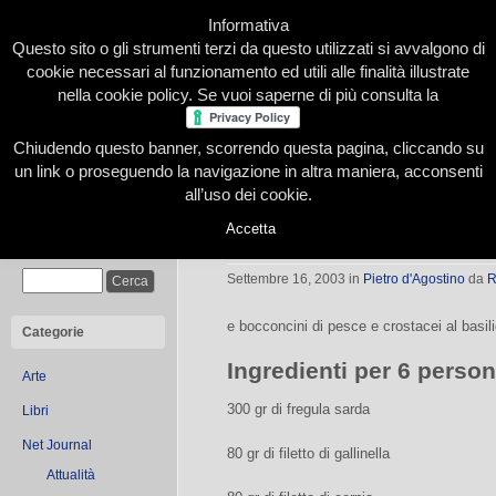
Informativa
Questo sito o gli strumenti terzi da questo utilizzati si avvalgono di
cookie necessari al funzionamento ed utili alle finalità illustrate
nella cookie policy. Se vuoi saperne di più consulta la
Chiudendo questo banner, scorrendo questa pagina, cliccando su
Home
Presentazione
Redazione
Le nostre firme
un link o proseguendo la navigazione in altra maniera, acconsenti
all’uso dei cookie.
Accetta
Fregula sarda in brodetto
Cerca
Settembre 16, 2003
in
Pietro d'Agostino
da
R
e bocconcini di pesce e crostacei al basil
Categorie
Ingredienti per 6 perso
Arte
300 gr di fregula sarda
Libri
Net Journal
80 gr di filetto di gallinella
Attualità