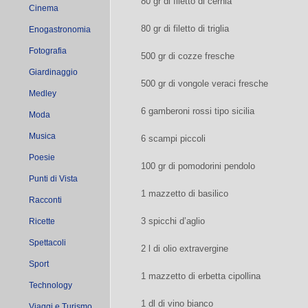
80 gr di filetto di cernia
Cinema
80 gr di filetto di triglia
Enogastronomia
Fotografia
500 gr di cozze fresche
Giardinaggio
500 gr di vongole veraci fresche
Medley
6 gamberoni rossi tipo sicilia
Moda
Musica
6 scampi piccoli
Poesie
100 gr di pomodorini pendolo
Punti di Vista
1 mazzetto di basilico
Racconti
3 spicchi d’aglio
Ricette
Spettacoli
2 l di olio extravergine
Sport
1 mazzetto di erbetta cipollina
Technology
1 dl di vino bianco
Viaggi e Turismo