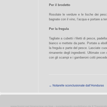
Per il brodetto
Rosolate le verdure e le lische dei pesci
bagnate con il vino, l’acqua e portare a te
Per la fregula
Tagliate a cubetti i filetti di pesce, padell
bianco e mettete da parte. Portate a ebol
la fregula e parte del pesce. Lasciate cuo
rimanente degli ingredienti. Ultimate con 
con gli scampi e i gamberoni cotti preced
←
Notarelle sconclusionate dall’Honduras
www.traspi.net [magazine on line - supplemento quotidiano de Il Traspiratore 