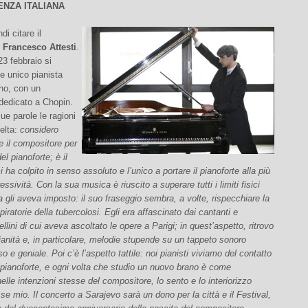
NZA ITALIANA
di citare il
i
Francesco Attesti
.
23 febbraio si
e unico pianista
ano, con un
edicato a Chopin.
ue parole le ragioni
elta:
considero
 il compositore per
l pianoforte; è il
 ha colpito in senso assoluto e l’unico a portare il pianoforte alla più
ssività. Con la sua musica è riuscito a superare tutti i limiti fisici
a gli aveva imposto: il suo fraseggio sembra, a volte, rispecchiare la
spiratorie della tubercolosi. Egli era affascinato dai cantanti e
lini di cui aveva ascoltato le opere a Parigi; in quest’aspetto, ritrovo
alianità e, in particolare, melodie stupende su un tappeto sonoro
 e geniale. Poi c’è l’aspetto tattile: noi pianisti viviamo del contatto
l pianoforte, e ogni volta che studio un nuovo brano è come
 nelle intenzioni stesse del compositore, lo sento e lo interiorizzo
e mio. Il concerto a Sarajevo sarà un dono per la città e il Festival,