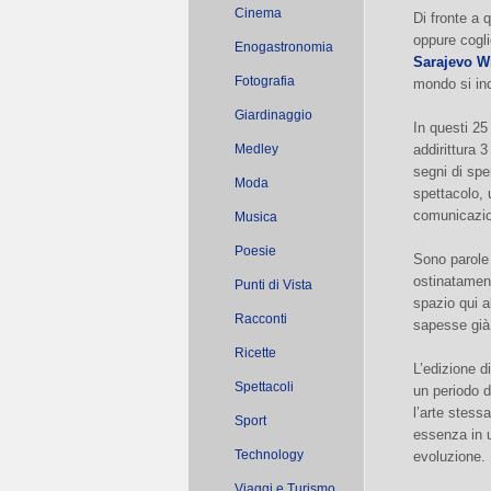
Cinema
Di fronte a 
oppure cogli
Enogastronomia
Sarajevo Wi
Fotografia
mondo si inc
Giardinaggio
In questi 25
Medley
addirittura 
segni di spe
Moda
spettacolo,
comunicazi
Musica
Poesie
Sono parole
ostinatament
Punti di Vista
spazio qui a
Racconti
sapesse già
Ricette
L’edizione d
Spettacoli
un periodo d
l’arte stess
Sport
essenza in u
Technology
evoluzione.
Viaggi e Turismo