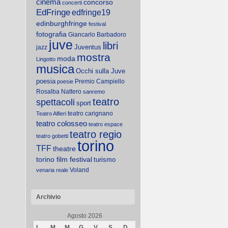
cinema
concorso
concerti
EdFringe
edfringe19
edinburghfringe
festival
fotografia
Giancarlo Barbadoro
juve
libri
Juventus
jazz
mostra
moda
Lingotto
musica
Occhi sulla Juve
poesia
Premio Campiello
poesie
Rosalba Nattero
sanremo
teatro
spettacoli
sport
teatro carignano
Teatro Alfieri
teatro colosseo
teatro espace
teatro regio
teatro gobetti
torino
TFF
theatre
torino film festival
turismo
Voland
venaria reale
Archivio
Agosto 2026
L
M
M
G
V
S
D