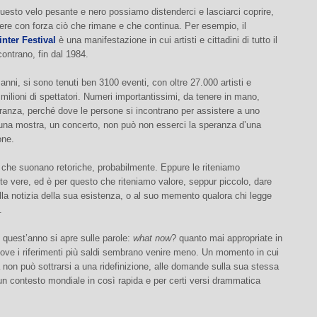
questo velo pesante e nero possiamo distenderci e lasciarci coprire,
ere con forza ciò che rimane e che continua. Per esempio, il
nter Festival
è una manifestazione in cui artisti e cittadini di tutto il
ontrano, fin dal 1984.
 anni, si sono tenuti ben 3100 eventi, con oltre 27.000 artisti e
3 milioni di spettatori. Numeri importantissimi, da tenere in mano,
ranza, perché dove le persone si incontrano per assistere a uno
 una mostra, un concerto, non può non esserci la speranza d’una
one.
 che suonano retoriche, probabilmente. Eppure le riteniamo
e vere, ed è per questo che riteniamo valore, seppur piccolo, dare
lla notizia della sua esistenza, o al suo memento qualora chi legge
.
i quest’anno si apre sulle parole:
what now
? quanto mai appropriate in
ove i riferimenti più saldi sembrano venire meno. Un momento in cui
a non può sottrarsi a una ridefinizione, alle domande sulla sua stessa
n contesto mondiale in così rapida e per certi versi drammatica