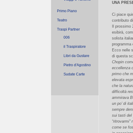
UNA PRESE
Primo Piano
Ci piace quin
Teatro
contributo d
Il prossimo 
Traspi Partner
esibirà, com
006
solista itali
programma d
il Traspiratore
Ecco nelle s
Libri da Gustare
di questa sc
Chopin come
Pietro d'Agostino
eccellenza de
primo che mi
Sudate Carte
elevata espre
che la natur
difficoltà re
ammirava Bel
un po’ di it
sempre denso
sui tasti de
“ritrovarmi”
come se foss