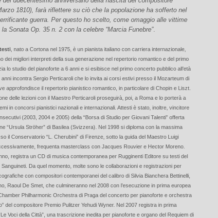
 del duecentesimo anniversario della nascita del compositore
arzo 1810), farà riflettere su ciò che la popolazione ha sofferto nel
terrificante guerra. Per questo ho scelto, come omaggio alle vittime
o, la Sonata Op. 35 n. 2 con la celebre “Marcia Funebre”
.
testi
, nato a Cortona nel 1975, è un pianista italiano con carriera internazionale,
 dei migliori interpreti della sua generazione nel repertorio romantico e del primo
ia lo studio del pianoforte a 6 anni e si esibisce nel primo concerto pubblico all’età
6 anni incontra Sergio Perticaroli che lo invita ai corsi estivi presso il Mozarteum di
e approfondisce il repertorio pianistico romantico, in particolare di Chopin e Liszt.
ne delle lezioni con il Maestro Perticaroli proseguirà, poi, a Roma e lo porterà a
mi in concorsi pianistici nazionali e internazionali. Attesti è stato, inoltre, vincitore
nsecutivi (2003, 2004 e 2005) della “Borsa di Studio per Giovani Talenti” offerta
ne “Ursula Ströher” di Basilea (Svizzera). Nel 1998 si diploma con la massima
o il Conservatorio “L. Cherubini” di Firenze, sotto la guida del Maestro Luigi
uccessivamente, frequenta masterclass con Jacques Rouvier e Hector Moreno.
nno, registra un CD di musica contemporanea per Rugginenti Editore su testi del
Sanguineti. Da quel momento, molte sono le collaborazioni e registrazioni per
ografiche con compositori contemporanei del calibro di Silvia Bianchera Bettinelli,
no, Raoul De Smet, che culmineranno nel 2008 con l’esecuzione in prima europea
hamber Philharmonic Orchestra di Praga del concerto per pianoforte e orchestra
o” del compositore Premio Pulitzer Yehudi Wyner. Nel 2007 registra in prima
Le Voci della Città”, una trascrizione inedita per pianoforte e organo del Requiem di