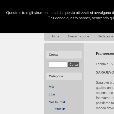
Questo sito o gli strumenti terzi da questo utilizzati si avvalgono d
Chiudendo questo banner, scorrendo ques
Home
Presentazione
Redazione
Francesco 
Cerca
Febbraio 15
SARAJEVO
Categorie
Sarajevo è 
Arte
quattro anni
appena due 
Libri
facevamo, qu
Net Journal
possiamo far
mondo dove,
Attualità