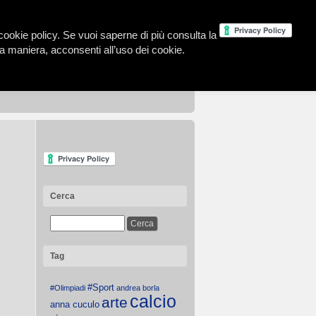
la cookie policy. Se vuoi saperne di più consulta la
 maniera, acconsenti all’uso dei cookie.
Cerca
Tag
#Sport
#Olimpiadi
andrea borla
calcio
arte
anna cuculo