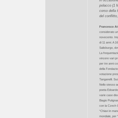
in occasione
polacco (1 M
corso della 
del conflitt
Francesco At
considerato uno
novecento. Iniz
di 11 anni. A 1
Salisburgo, dov
La frequentazio
vincere vari pre
per tre anni co
della Fondazio
votazione press
Tanganelli. S
Nello stesso a
poeta Edoardo 
varie case disc
Biagio Putigna
con la Czech C
“Chiavi in man
mondiale, per “