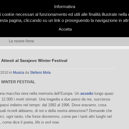
Informativa
i cookie necessari al funzionamento ed utili alle finalità illustrate nel
ta pagina, cliccando su un link o proseguendo la navigazione in altra
Accetta
Le nostre firme
Attesti al Sarajevo Winter Festival
, 2010
in
Musica
da
Stefano Mola
 WINTER FESTIVAL
una macchia nera nella memoria dell’Europa. Un
assedio
lungo quasi
, 12.000 i morti stimati. Una tragedia a due passi da noi, successa
passi indietro nel tempo: dal 1992 al 1996. Dove eravamo, cosa
ali ricordi abbiamo, di noi e della nostra attenzione? Domande che
ci, ogni tanto, che forse dovremmo, come per i tanti altri luoghi nel
 come dice il poeta,
life is evil now
.