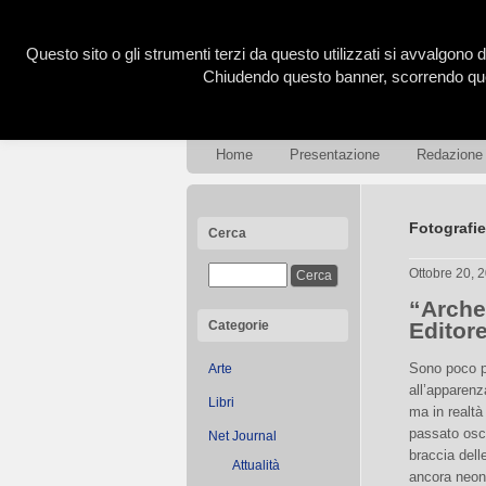
Questo sito o gli strumenti terzi da questo utilizzati si avvalgono d
Chiudendo questo banner, scorrendo ques
Home
Presentazione
Redazione
Fotografie
Cerca
Ottobre 20, 
“Arche
Categorie
Editor
Sono poco p
Arte
all’apparenza 
Libri
ma in realtà
passato oscu
Net Journal
braccia dell
Attualità
ancora neon