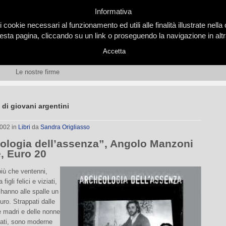
Informativa
i cookie necessari al funzionamento ed utili alle finalità illustrate nel
ta pagina, cliccando su un link o proseguendo la navigazione in altra
Accetta
Le nostre firme
 di giovani argentini
2002
in
Libri
da
Sandra Origliasso
ologia dell’assenza”, Angolo Manzoni
e, Euro 20
iù che ventenni,
figli felici e viziati,
 hanno alle spalle un
ro. Strappati dalle
e madri e delle nonne
ati, sono moderne