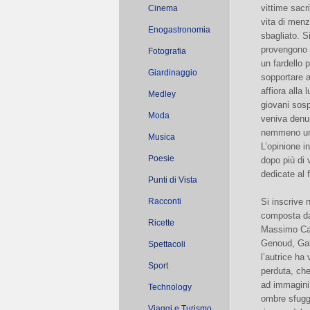
vittime sacr
Cinema
vita di men
Enogastronomia
sbagliato. S
provengono 
Fotografia
un fardello 
Giardinaggio
sopportare a
affiora alla 
Medley
giovani sosp
Moda
veniva denu
nemmeno una
Musica
L’opinione i
Poesie
dopo più di 
dedicate al
Punti di Vista
Racconti
Si inscrive 
composta dal
Ricette
Massimo Car
Genoud, Gab
Spettacoli
l’autrice ha
Sport
perduta, che 
ad immagini 
Technology
ombre sfugge
Viaggi e Turismo