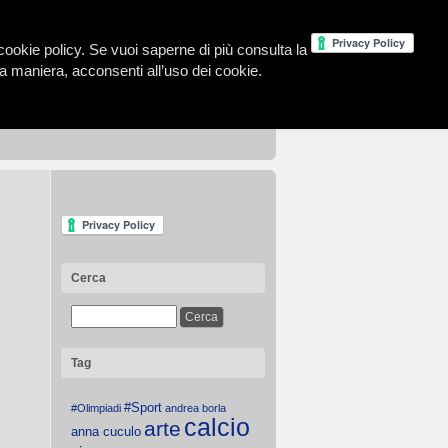
la cookie policy. Se vuoi saperne di più consulta la
 maniera, acconsenti all’uso dei cookie.
Cerca
Tag
#Sport
#Olimpiadi
andrea borla
calcio
arte
anna cuculo