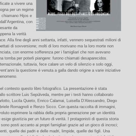
ificate a vivere una
zogna per un regime
i chiamano Hijos e
dall’Argentina, con
pesante da
ppena la verità
luce. Alla fine degli anni settanta, infatti, vennero sequestrati milioni di
ettati di sovversione; molti di loro morivano ma la loro morte non
nciata, con enorme sofferenza per i famigliari che non avevano
 tomba per poterli piangere: furono chiamati desaparecidos.
nternazionale, tuttavia, fece calare un velo di silenzio e solo oggi,
vent’anni la questione è venuta a galla dando origine a varie iniziative
 fenomeno.
nel contesto questo libro fotografico. La presentazione è stata
lo scrittore Luis Sepùlveda, mentre per i testi hanno collaborato
lotto, Lucila Quieto, Enrico Calamai, Luisella D’Alessandro, Diego
riele Romagnoli e Renzo Sicco. Con questa raccolta di immagini,
 voluto esprimere la rabbia della propria generazione per un identità
esige giustizia per un futuro di verità. I protagonisti di questa storia
sono posti accanto ai propri famigliari grazie ad un gioco di incroci;
nti, quelle dei padri e delle madri, limpide, quelle dei figli. Una