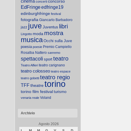
cinema
concorso
concerti
EdFringe
edfringe19
edinburghfringe
festival
fotografia
Giancarlo Barbadoro
juve
libri
Juventus
jazz
mostra
moda
Lingotto
musica
Occhi sulla Juve
poesia
Premio Campiello
poesie
Rosalba Nattero
sanremo
teatro
spettacoli
sport
teatro carignano
Teatro Alfieri
teatro colosseo
teatro espace
teatro regio
teatro gobetti
torino
TFF
theatre
torino film festival
turismo
Voland
venaria reale
Archivio
Agosto 2026
L
M
M
G
V
S
D