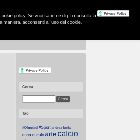
la cookie policy. Se vuoi saperne di più consulta la
 maniera, acconsenti all’uso dei cookie.
Cerca
Tag
#Sport
#Olimpiadi
andrea borla
calcio
arte
anna cuculo