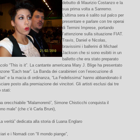
debutto di Maurizio Costanzo e la
sua prima volta a Sanremo.
L’ultima sera è salito sul palco per
presentare e parlare con tre operai
di Termini Imprese, portando
l’attenzione sulla situazione FIAT.
Travis, Daniel e Nicolas,
bravissimi i ballerini di Michael
Jackson che si sono esibiti in un
balletto che era stato preparato
acolo “This is it”. La cantante americana Mary J. Blige ha presentato
zone “Each tear”. La Banda dei carabinieri con l’esecuzione di
lari” e la macia di ordinanza, “La Fedelissima” hanno abbandonato il
ciare posto alla premiazione dei vincitori. Gli artisti esclusi dai tre
 stati:
ua orecchiabile “Malamorenò”, Simone Chisticchi conquista il
no male” (che c’è Carla Bruni),
a verità” dedicata alla storia di Luana Englaro
iari e i Nomadi con “Il mondo piange”,