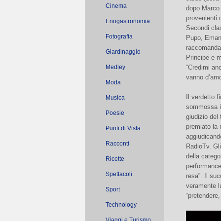
Cinema
dopo Marco 
provenienti 
Enogastronomia
Secondi class
Fotografia
Pupo, Emanue
raccomandati
Giardinaggio
Principe e 
Medley
“Credimi anc
vanno d’amor
Moda
Il verdetto 
Musica
sommossa in 
Poesie
giudizio del
premiato la
Punti di Vista
aggiudicando
Racconti
RadioTv. Gli
della catego
Ricette
performance i
Spettacoli
resa”. Il su
veramente lu
Sport
“pretendere,
Technology
Viaggi e Turismo