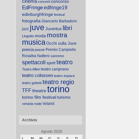
cinema
concorso
concerti
EdFringe
edfringe19
edinburghfringe
festival
fotografia
Giancarlo Barbadoro
juve
libri
Juventus
jazz
mostra
moda
Lingotto
musica
Occhi sulla Juve
poesia
Premio Campiello
poesie
Rosalba Nattero
sanremo
teatro
spettacoli
sport
teatro carignano
Teatro Alfieri
teatro colosseo
teatro espace
teatro regio
teatro gobetti
torino
TFF
theatre
torino film festival
turismo
Voland
venaria reale
Archivio
Agosto 2026
L
M
M
G
V
S
D