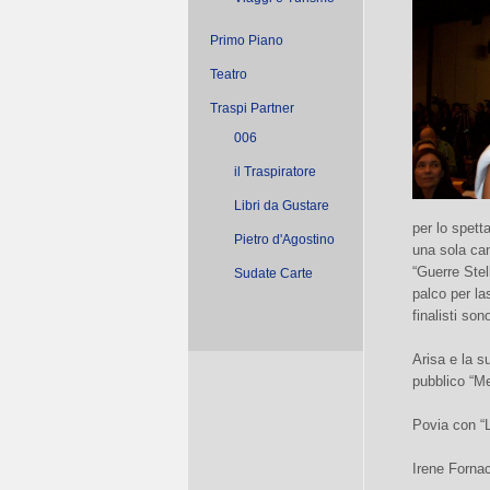
Primo Piano
Teatro
Traspi Partner
006
il Traspiratore
Libri da Gustare
per lo spett
Pietro d'Agostino
una sola can
“Guerre Stel
Sudate Carte
palco per las
finalisti sono
Arisa e la s
pubblico “Me
Povia con “L
Irene Fornac