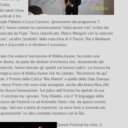
Carta,
dal talent show.
ificati il trio
le Filiberto e Luca Canonici, (provenienti dal programma “I
”), hanno cantato la canzone-poesia “Italia amore mio” scritta dal
musicata da Pupo. Terzo classificato, Marco Mengoni con la canzone
ora”, un’altro “prodotto” della macchina di X Factor. Rai e Mediaset
e e d’accordo e si dividono il successo.
finale che vedeva l’esclusione di Malika Ayane, ha creato una
diretta, da parte dei direttori d’orchestra che, dissentendo dal
 televoto, hanno lanciato gli spartiti sul famoso palco. La musica ha
 magica voce di Malika Ayane che ha cantato, “Ricomincio da qui”,
le, il Premio della Critica “Mia Martini” e quello della Sala Stampa
 stessi Premi che sono stati assegnati, anche alla brava Nina Zilli,
ria Nuova Generazione. Sul palco dell’Ariston ha ripetuto la sua
l vincitore tra i giovani, Tony Maiello, con il “Il linguaggio della
ccesso del Festival va ad Antonella Clerici che, da questo evento
ngo, faticoso e pieno di imprevisti, ne esce forte e vincente per
 giustamente” un altro contratto favoloso con la Rai.
Questo Festival ha visto, il