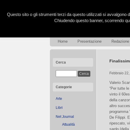
Questo sito o gli strumenti terzi da questo utilizzati si avvalgono d
Chiudendo questo banner, scorrendo ques
Home
Presentazione
Redazione
Finalissim
Cerca
Febbraio 22
Valerio Scan
Categorie
“Per tutte le
vinto il 60e
Arte
della canzon
altro succes
Libri
programma “
Net Journal
De Filippi. 
ripescato, v
Attualità
sardo (della