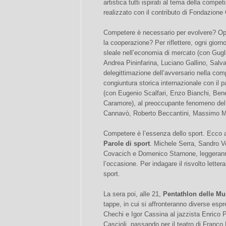
artistica tutti ispirati al tema della compe
realizzato con il contributo di Fondazion
Competere è necessario per evolvere? Opp
la cooperazione? Per riflettere, ogni gior
sleale nell’economia di mercato (con Gugl
Andrea Pininfarina, Luciano Gallino, Salvat
delegittimazione dell’avversario nella com
congiuntura storica internazionale con il pa
(con Eugenio Scalfari, Enzo Bianchi, Bene
Caramore), al preoccupante fenomeno del 
Cannavò, Roberto Beccantini, Massimo M
Competere è l’essenza dello sport. Ecco a
Parole di sport
. Michele Serra, Sandro V
Covacich e Domenico Starnone, leggeranno 
l’occasione. Per indagare il risvolto lettera
sport.
La sera poi, alle 21,
Pentathlon delle Mu
tappe, in cui si affronteranno diverse espre
Chechi e Igor Cassina al jazzista Enrico P
Cascioli, passando per il teatro di Franco