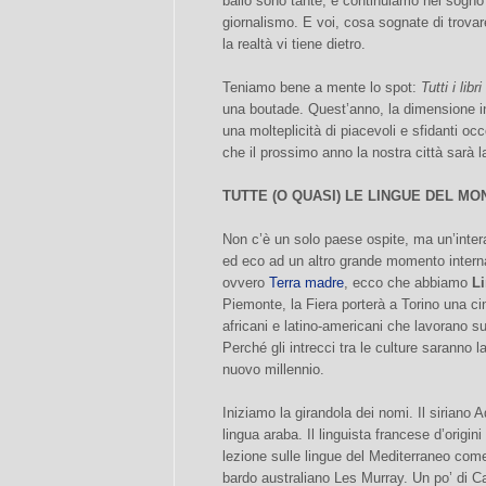
ballo sono tante, e continuiamo nel sogno 
giornalismo. E voi, cosa sognate di trovare
la realtà vi tiene dietro.
Teniamo bene a mente lo spot:
Tutti i li
una boutade. Quest’anno, la dimensione int
una molteplicità di piacevoli e sfidanti oc
che il prossimo anno la nostra città sarà 
TUTTE (O QUASI) LE LINGUE DEL M
Non c’è un solo paese ospite, ma un’intera
ed eco ad un altro grande momento interna
ovvero
Terra madre
, ecco che abbiamo
L
Piemonte, la Fiera porterà a Torino una cinq
africani e latino-americani che lavorano sul
Perché gli intrecci tra le culture saranno l
nuovo millennio.
Iniziamo la girandola dei nomi. Il siriano 
lingua araba. Il linguista francese d’origi
lezione sulle lingue del Mediterraneo come 
bardo australiano Les Murray. Un po’ di 