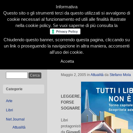
Informativa
Questo sito o gli strumenti terzi da questo utilizzati si avvalgono di
cookie necessari al funzionamento ed utili alle finalità illustrate
nella cookie policy. Se vuoi saperne di più consulta la
Chiudendo questo banner, scorrendo questa pagina, cliccando su
Home
Presentazione
Redazione
Le nostre firme
un link o proseguendo la navigazione in altra maniera, acconsenti
all’uso dei cookie.
Accetta
Fiera Libro 2005
Cerca
Maggio 2, 2005
in
Attualità
da
Stefano Mola
Categorie
LEGGERE,
Arte
FORSE
SOGNARE
Libri
Net Journal
Libri
protagonisti
Attualità
da
Giovedì