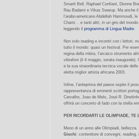
Smartt Bell, Raphael Confiant, Dionne Br
Rau Badami e Vikas Swarup. Ma anche il n
l’arabo-americano Abdellah Hammoudi, le
Chami… e tanti altri, in un giro del mond
leggendo il
programma di Lingua Madre
.
Non solo reading e incontri con i lettori,
tutto il mondo: quasi un festival. Per es
regina della mbira, l’arcaico strumento afr
vibrafoni (il 4 maggio, serata inaugurale)
e la sua straordinaria tecnica vocale delle
eletta miglior artista africana 2003.
Infine, l’anteprima del paese ospite il pro
rappresentanza di eminenti scrittori porto
Carvalho, Joao de Melo, José R. Direitinho
offrirà un concerto di fado con la stella 
PER RICORDARTI LE OLIMPIADE, TE
Meno di un anno alle Olimpiadi, bellezza. 
Giochi
: contenitore di convegni, reading,