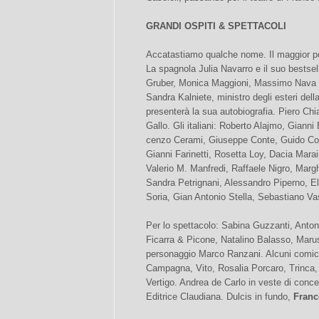
GRANDI OSPITI & SPETTACOLI
Accatastiamo qualche nome. Il maggior p
La spagnola Julia Navarro e il suo bestselle
Gruber, Monica Maggioni, Massimo Nava 
Sandra Kalniete, ministro degli esteri dell
presenterà la sua autobiografia. Piero Chi
Gallo. Gli italiani: Roberto Alajmo, Gianni
cenzo Cerami, Giuseppe Conte, Guido Con
Gianni Farinetti, Rosetta Loy, Dacia Mara
Valerio M. Manfredi, Raffaele Nigro, Marg
Sandra Petrignani, Alessandro Piperno, El
Soria, Gian Antonio Stella, Sebastiano Va
Per lo spettacolo: Sabina Guzzanti, Anton
Ficarra & Picone, Natalino Balasso, Marusk
personaggio Marco Ranzani. Alcuni comici
Campagna, Vito, Rosalia Porcaro, Trinca,
Vertigo. Andrea de Carlo in veste di concert
Editrice Claudiana. Dulcis in fundo,
Franc