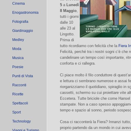
Cinema
5
a
Lunedì
8 Maggio
,
Enogastronomia
tutti i giorni
Fotografia
dalle 10
alle 23 al
Giardinaggio
Lingotto.
Medley
Prima di
tutto ricordiamo con felicità che la
Fiera I
Moda
Felicità, perché tra i nostri sogni c’è che 
candelinare un tempo così importante, ritr
Musica
conforta e ci rallegra.
Poesie
Ci piace molto il filo conduttore di quest’a
Punti di Vista
e lettura ci sembrano numerose e assai fe
Racconti
riorganizziamo il quotidiano, spiraglio in s
cassetti, schermo su cui proiettare vite a
Ricette
Eccetera. Tutte briciole che come Hansel
Spettacoli
stampate. Non a caso spesso appoggiamo i 
tempo e spazio al sonno, periodo sospeso i
Sport
Technology
Cosa ci racconterà la Fiera? Innanzi tutt
proprio partendo da un mondo in cui aveva 
Viaggi e Turismo