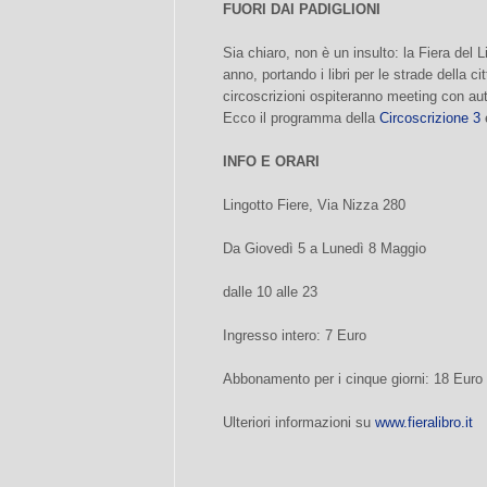
FUORI DAI PADIGLIONI
Sia chiaro, non è un insulto: la Fiera del L
anno, portando i libri per le strade della c
circoscrizioni ospiteranno meeting con auto
Ecco il programma della
Circoscrizione 3
e
INFO E ORARI
Lingotto Fiere, Via Nizza 280
Da Giovedì 5 a Lunedì 8 Maggio
dalle 10 alle 23
Ingresso intero: 7 Euro
Abbonamento per i cinque giorni: 18 Euro
Ulteriori informazioni su
www.fieralibro.it