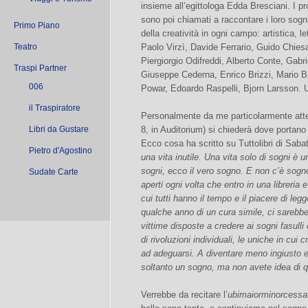
insieme all’egittologa Edda Bresciani. I p
sono poi chiamati a raccontare i loro sogni
Primo Piano
della creatività in ogni campo: artistica, le
Teatro
Paolo Virzì, Davide Ferrario, Guido Chies
Piergiorgio Odifreddi, Alberto Conte, Gabrie
Traspi Partner
Giuseppe Cederna, Enrico Brizzi, Mario Bio
006
Powar, Edoardo Raspelli, Bjorn Larsson. 
il Traspiratore
Personalmente da me particolarmente at
Libri da Gustare
8, in Auditorium) si chiederà dove portano i
Ecco cosa ha scritto su Tuttolibri di Saba
Pietro d'Agostino
una vita inutile. Una vita solo di sogni è u
sogni, ecco il vero sogno. E non c’è sogno
Sudate Carte
aperti ogni volta che entro in una libreria
cui tutti hanno il tempo e il piacere di le
qualche anno di un cura simile, ci sareb
vittime disposte a credere ai sogni fasulli e
di rivoluzioni individuali, le uniche in cui
ad adeguarsi. A diventare meno ingiusto e
soltanto un sogno, ma non avete idea di 
Verrebbe da recitare l’
ubimaiorminorcessa