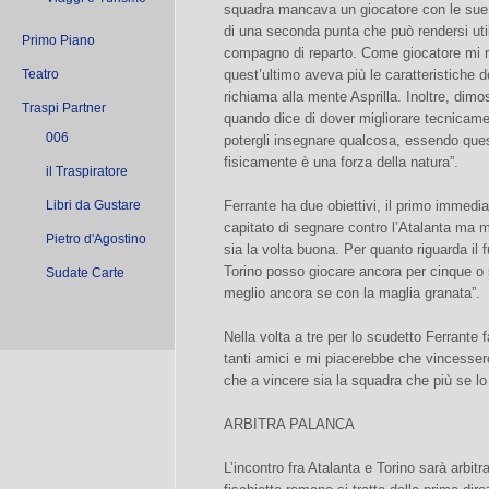
squadra mancava un giocatore con le sue c
di una seconda punta che può rendersi ut
Primo Piano
compagno di reparto. Come giocatore mi ri
Teatro
quest’ultimo aveva più le caratteristiche d
richiama alla mente Asprilla. Inoltre, dim
Traspi Partner
quando dice di dover migliorare tecnicamen
006
potergli insegnare qualcosa, essendo quest
fisicamente è una forza della natura”.
il Traspiratore
Libri da Gustare
Ferrante ha due obiettivi, il primo immedia
capitato di segnare contro l’Atalanta m
Pietro d'Agostino
sia la volta buona. Per quanto riguarda il 
Torino posso giocare ancora per cinque o s
Sudate Carte
meglio ancora se con la maglia granata”.
Nella volta a tre per lo scudetto Ferrante fa
tanti amici e mi piacerebbe che vincesser
che a vincere sia la squadra che più se lo 
ARBITRA PALANCA
L’incontro fra Atalanta e Torino sarà arbi