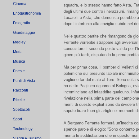
Cinema
squadra, e lo stesso hanno fatto Asta, Fr
degli ultimi due contro i nerazzurri, rimang
Enogastronomia
Lucarelli e Asta, che domenica potrebbe a
Fotografia
dopo l’infortunio alla caviglia subito nel de
Giardinaggio
Nelle quattro partite che rimangono da gio
Medley
Ferrante vorrebbe strappare agli avversari
conquistare il secondo posto valido per l’I
Moda
gioco più tardi, disputando la prima partita i
Musica
Ma per prima cosa, il bomber di Velletri ci
Poesie
polemiche sul presunto labiale incriminat
vogliono far del male al Toro. Sono sulla 
Punti di Vista
ha detto Pagliuca riguardo al Bologna, evid
Racconti
incominciano ad infastidire qualcuno. Infat
rivelazione nella prima parte del campionat
Ricette
meriti di questo exploit sono da dividere 
Spettacoli
saputo tirare fuori gli artigli nei momenti di 
Sport
A Bergamo Ferrante formerà un’inedita cop
Technology
spende parole di elogio: “Sono contento p
merita le soddisfazioni che in questo mom
Viaggi e Turismo