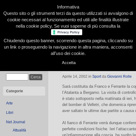
Informativa
Questo sito o gli strumenti terzi da questo utilizzati si avvalgono di
cookie necessari al funzionamento ed utili alle finalità illustrate
nella cookie policy. Se vuoi saperne di più consulta la
Chiudendo questo banner, scorrendo questa pagina, cliccando su
Home
Presentazione
Redazione
Le nostre firme
un link o proseguendo la navigazione in altra maniera, acconsenti
all’uso dei cookie.
Accetta
Ferrante, al Toro altri cinque anni
Cerca
Aprile 14, 2002
in
Sport
da
Giovanni Rolle
Sarà costituita da Franco e Ferrante la cop
Categorie
l’Atalanta a Bergamo. La visita di controll
è stato sottoposto nella mattinata di ieri
Arte
del bomber di Velletri, che domenica ripre
aver saltato le ultime due partite a causa 
Libri
Net Journal
Al fianco di Ferrante verrà dunque confer
perfette condizioni fisiche. Ieri l’attaccant
Attualità
un’infiammazione alla coscia, ha svolto lav