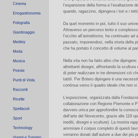
Cinema
l’espansione della forma e l’esaltazione d
quando, ragazzino, dipingeva i tori e i tet
Enogastronomia
Fotografia
Da quel momento in poi, tutto il suo univer
Attraverso un percorso lento e complesso, 
Giardinaggio
l’occhio all’astrattismo, ha continuato ad a
Medley
passato, imponendosi, nella storia della p
che ha portato il concetto di volume al p
Moda
Nella vita non ha fatto altro che dipingere:
Musica
altrettanti disegni, affrontando la scultur
Poesie
di poter realizzare in tre dimensioni ciò ch
tattili. Per Botero dipingere è una necess
Punti di Vista
continua verso il quadro ideale che non si
Racconti
L’esposizione, organizzata dalla Fondazio
Ricette
collaborazione con Regione Piemonte e Pr
Spettacoli
davvero unica per approfondire la conoscenz
dell’arte del Novecento, grazie alle 119 ope
Sport
inediti, disegni e sculture). La mostra rap
Technology
ammirare il corpus completo di questi lavo
verranno donati dall’autore a due dei più p
Viaggi e Turismo