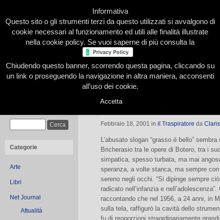
Informativa
Questo sito o gli strumenti terzi da questo utilizzati si avvalgono di
cookie necessari al funzionamento ed utili alle finalità illustrate
nella cookie policy. Se vuoi saperne di più consulta la
Chiudendo questo banner, scorrendo questa pagina, cliccando su
Home
Presentazione
Redazione
Le nostre firme
un link o proseguendo la navigazione in altra maniera, acconsenti
all’uso dei cookie.
Accetta
Fernando Botero
Cerca
Febbraio 18, 2001
in
il Traspiratore
da
Claris
L’abusato slogan “grasso è bello” sembra 
Categorie
Bricherasio tra le opere di Botero, tra i su
simpatica, spesso turbata, ma mai angos
Arte
speranza, a volte stanca, ma sempre con 
sereno negli occhi. “Si dipinge sempre ci
Libri
radicato nell’infanzia e nell’adolescenza”
Net Journal
raccontando che nel 1956, a 24 anni, in
sulla tela, raffigurò la cavità dello strum
Attualità
fu di proporzioni straordinariamente gran