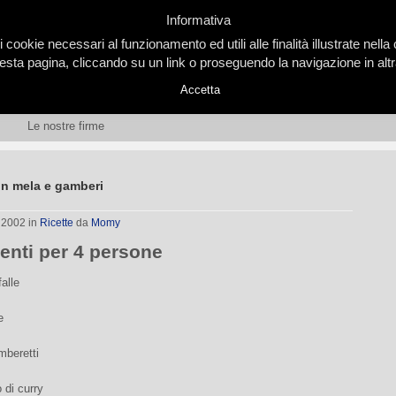
Informativa
i cookie necessari al funzionamento ed utili alle finalità illustrate nel
ta pagina, cliccando su un link o proseguendo la navigazione in altra
Accetta
Le nostre firme
on mela e gamberi
, 2002
in
Ricette
da
Momy
ienti per 4 persone
falle
e
mberetti
 di curry