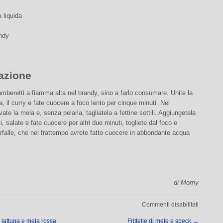
a liquida
andy
azione
mberetti a fiamma alta nel brandy, sino a farlo consumare. Unite la
a, il curry e fate cuocere a foco lento per cinque minuti. Nel
ate la mela e, senza pelarla, tagliatela a fettine sottili. Aggiungetela
i, salate e fate cuocere per altri due minuti, togliete dal foco e
arfalle, che nel frattempo avrete fatto cuocere in abbondante acqua
di Momy
su
Commenti disabilitati
Farfalle
i lattuga e mela rossa
Frittelle di mele e speck
→