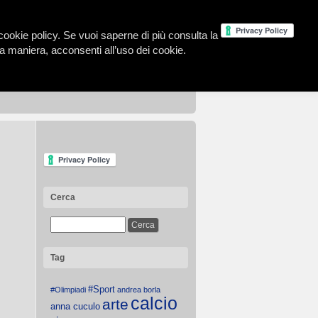
la cookie policy. Se vuoi saperne di più consulta la
 maniera, acconsenti all’uso dei cookie.
Cerca
Tag
#Sport
#Olimpiadi
andrea borla
calcio
arte
anna cuculo