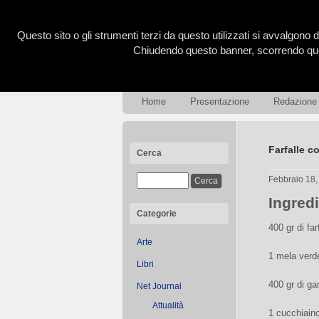
Questo sito o gli strumenti terzi da questo utilizzati si avvalgono d
Chiudendo questo banner, scorrendo ques
Home
Presentazione
Redazione
Farfalle c
Cerca
Febbraio 18
Ingred
Categorie
400 gr di far
Arte
1 mela verd
Libri
400 gr di ga
Net Journal
Attualità
1 cucchiaino