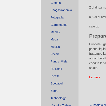
Cinema
2 dl di pann
Enogastronomia
0,5 dl di br
Fotografia
Giardinaggio
sale qb
Medley
Prepar
Moda
Cuocete i ga
Musica
panna liquid
frattempo lav
Poesie
ai gamberett
Punti di Vista
condite le f
salata.
Racconti
Ricette
La mela
Spettacoli
Sport
Technology
←
Insalata d
Viaggi e Turismo