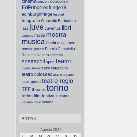
cinema
concorso
concerti
EdFringe
edfringe19
edinburghfringe
festival
fotografia
Giancarlo Barbadoro
juve
libri
Juventus
jazz
mostra
moda
Lingotto
musica
Occhi sulla Juve
poesia
Premio Campiello
poesie
Rosalba Nattero
sanremo
teatro
spettacoli
sport
teatro carignano
Teatro Alfieri
teatro colosseo
teatro espace
teatro regio
teatro gobetti
torino
TFF
theatre
torino film festival
turismo
Voland
venaria reale
Archivio
Agosto 2026
L
M
M
G
V
S
D