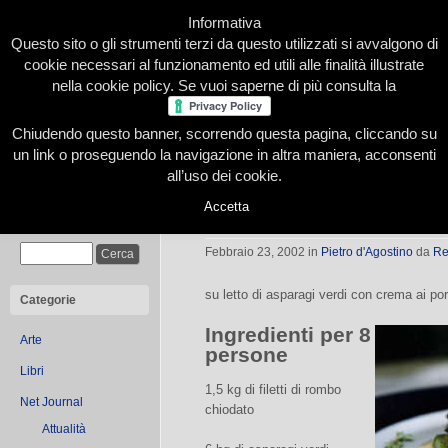
Informativa
Questo sito o gli strumenti terzi da questo utilizzati si avvalgono di
cookie necessari al funzionamento ed utili alle finalità illustrate
nella cookie policy. Se vuoi saperne di più consulta la
Chiudendo questo banner, scorrendo questa pagina, cliccando su
Home
Presentazione
Redazione
Le nostre firme
un link o proseguendo la navigazione in altra maniera, acconsenti
all’uso dei cookie.
Accetta
Fagottino di rombo
Cerca
Febbraio 23, 2002
in
Pietro d'Agostino
da
Re
su letto di asparagi verdi con crema ai por
Categorie
Ingredienti per 8
Arte
persone
Libri
1,5 kg di filetti di rombo
Net Journal
chiodato
Attualità