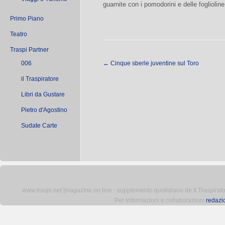
guarnite con i pomodorini e delle foglioline
Primo Piano
Teatro
Traspi Partner
006
←
Cinque sberle juventine sul Toro
il Traspiratore
Libri da Gustare
Pietro d'Agostino
Sudate Carte
www.traspi.net [magazine on line - supplemento quotidiano de Il Traspiratore 
Per informazioni e collaborazioni
redazi