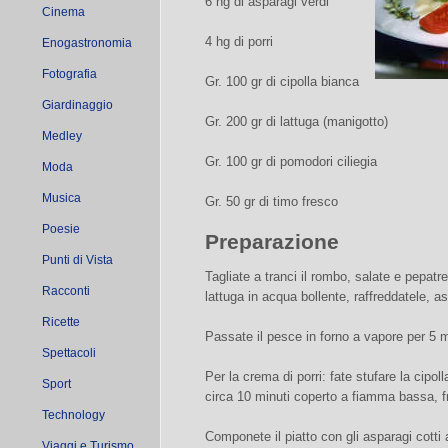
6 hg di asparagi verdi
Cinema
4 hg di porri
Enogastronomia
Fotografia
Gr. 100 gr di cipolla bianca
Giardinaggio
Gr. 200 gr di lattuga (manigotto)
Medley
Gr. 100 gr di pomodori ciliegia
Moda
Musica
Gr. 50 gr di timo fresco
Poesie
Preparazione
Punti di Vista
Tagliate a tranci il rombo, salate e pepatre
Racconti
lattuga in acqua bollente, raffreddatele, a
Ricette
Passate il pesce in forno a vapore per 5 m
Spettacoli
Per la crema di porri: fate stufare la cipoll
Sport
circa 10 minuti coperto a fiamma bassa, fr
Technology
Componete il piatto con gli asparagi cotti 
Viaggi e Turismo