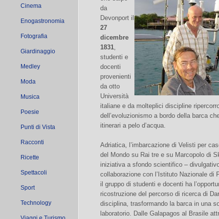
Cinema
da
Devonport il
Enogastronomia
27
Fotografia
dicembre
1831
,
Giardinaggio
studenti e
Medley
docenti
provenienti
Moda
da otto
Università
Musica
italiane e da molteplici discipline ripercor
Poesie
dell’evoluzionismo a bordo della barca c
itinerari a pelo d’acqua.
Punti di Vista
Racconti
Adriatica, l’imbarcazione di Velisti per ca
del Mondo su Rai tre e su Marcopolo di Sky
Ricette
iniziativa a sfondo scientifico – divulgativo
Spettacoli
collaborazione con l’Istituto Nazionale di
il gruppo di studenti e docenti ha l’opport
Sport
ricostruzione del percorso di ricerca di Da
Technology
disciplina, trasformando la barca in una s
laboratorio. Dalle Galapagos al Brasile attr
Viaggi e Turismo