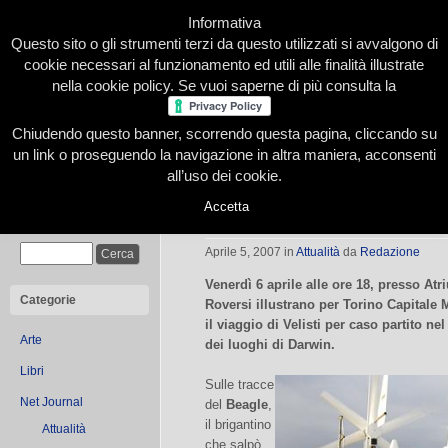
Informativa
Questo sito o gli strumenti terzi da questo utilizzati si avvalgono di
cookie necessari al funzionamento ed utili alle finalità illustrate
nella cookie policy. Se vuoi saperne di più consulta la
Chiudendo questo banner, scorrendo questa pagina, cliccando su
Home
Presentazione
Redazione
Le nostre firme
un link o proseguendo la navigazione in altra maniera, acconsenti
all’uso dei cookie.
Accetta
Evoluti per caso, il viaggio di Velis
Cerca
Aprile 5, 2007
in
Attualità
da
Redazione
Venerdì 6 aprile alle ore 18, presso At
Categorie
Roversi illustrano per Torino Capitale 
il viaggio di Velisti per caso partito n
Arte
dei luoghi di Darwin.
Libri
Sulle tracce
Net Journal
del
Beagle
,
il brigantino
Attualità
che salpò