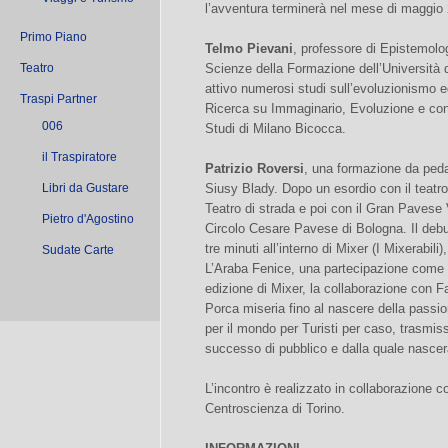
l’avventura terminerà nel mese di maggio
Primo Piano
Telmo Pievani
, professore di Epistemolog
Teatro
Scienze della Formazione dell’Università d
attivo numerosi studi sull’evoluzionismo ed
Traspi Partner
Ricerca su Immaginario, Evoluzione e con
006
Studi di Milano Bicocca.
il Traspiratore
Patrizio Roversi
, una formazione da peda
Libri da Gustare
Siusy Blady. Dopo un esordio con il teatro
Teatro di strada e poi con il Gran Pavese
Pietro d'Agostino
Circolo Cesare Pavese di Bologna. Il debu
tre minuti all’interno di Mixer (I Mixerabili
Sudate Carte
L’Araba Fenice, una partecipazione come “
edizione di Mixer, la collaborazione con 
Porca miseria fino al nascere della passion
per il mondo per Turisti per caso, trasmi
successo di pubblico e dalla quale nascerà 
L’incontro è realizzato in collaborazione
Centroscienza di Torino.