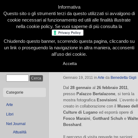
Informativa
Questo sito o gli strumenti terzi da questo utilizzati si avvalgono di
cookie necessari al funzionamento ed utili alle finalità illustrate
nella cookie policy. Se vuoi saperne di più consulta la
Chiudendo questo banner, scorrendo questa pagina, cliccando su
Home
Presentazione
Redazione
Le nostre firme
un link o proseguendo la navigazione in altra maniera, acconsenti
all’uso dei cookie.
Accetta
Esovisioni
Cerca
Gennaio 19, 2011
in
Arte
da
Benedetta Gigli
Dal
28 gennaio
al
26 febbraio 2011
,
Categorie
presso
Palazzo Bertalazone
, si terrà la
mostra fotografica
Esovisioni
. L’evento è
Arte
creato in collaborazione con il
Museo del
Culture di Lugano
ed esporrà opere di
Libri
Fosco Maraini
,
Gotthard Schuh
e
Walte
Net Journal
Bosshard
.
Attualità
Il percorso di visita prevede tre sezioni: