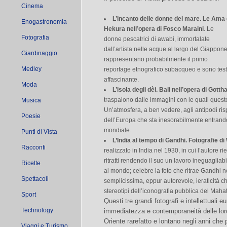
Cinema
L’incanto delle donne del mare. Le Ama 
Enogastronomia
Hekura nell’opera di Fosco Maraini
. Le
Fotografia
donne pescatrici di awabi, immortalate
dall’artista nelle acque al largo del Giappone
Giardinaggio
rappresentano probabilmente il primo
Medley
reportage etnografico subacqueo e sono test
affascinante.
Moda
L’isola degli dèi. Bali nell’opera di Gott
traspaiono dalle immagini con le quali questo
Musica
Un’atmosfera, a ben vedere, agli antipodi risp
Poesie
dell’Europa che sta inesorabilmente entrando 
mondiale.
Punti di Vista
L’India al tempo di Gandhi. Fotografie d
Racconti
realizzato in India nel 1930, in cui l’autore ri
ritratti rendendo il suo un lavoro ineguagliab
Ricette
al mondo; celebre la foto che ritrae Gandhi ne
Spettacoli
semplicissima, eppur autorevole, ieraticità ch
stereotipi dell’iconografia pubblica del Maha
Sport
Questi tre grandi fotografi e intellettuali e
Technology
immediatezza e contemporaneità delle loro
Oriente rarefatto e lontano negli anni che 
Viaggi e Turismo