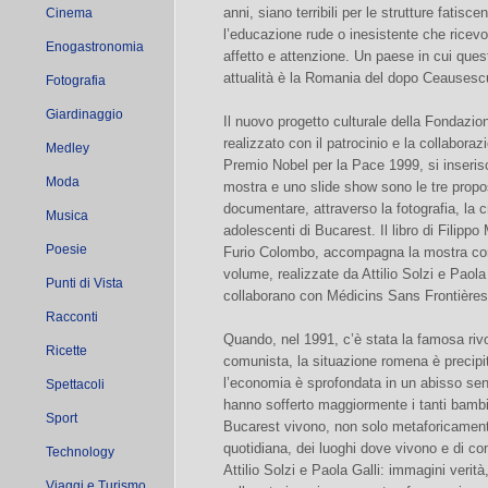
anni, siano terribili per le strutture fatisc
Cinema
l’educazione rude o inesistente che ricevon
Enogastronomia
affetto e attenzione. Un paese in cui ques
attualità è la Romania del dopo Ceausesc
Fotografia
Giardinaggio
Il nuovo progetto culturale della Fondazi
realizzato con il patrocinio e la collabora
Medley
Premio Nobel per la Pace 1999, si inseris
Moda
mostra e uno slide show sono le tre propo
documentare, attraverso la fotografia, la c
Musica
adolescenti di Bucarest. Il libro di Filippo
Poesie
Furio Colombo, accompagna la mostra compl
volume, realizzate da Attilio Solzi e Paola
Punti di Vista
collaborano con Médicins Sans Frontières
Racconti
Quando, nel 1991, c’è stata la famosa riv
Ricette
comunista, la situazione romena è precipit
l’economia è sprofondata in un abisso sen
Spettacoli
hanno sofferto maggiormente i tanti bambi
Sport
Bucarest vivono, non solo metaforicamente
quotidiana, dei luoghi dove vivono e di com
Technology
Attilio Solzi e Paola Galli: immagini verit
Viaggi e Turismo