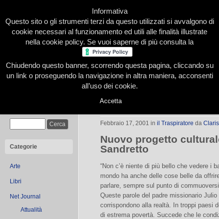
Informativa
Questo sito o gli strumenti terzi da questo utilizzati si avvalgono di
cookie necessari al funzionamento ed utili alle finalità illustrate
nella cookie policy. Se vuoi saperne di più consulta la
Chiudendo questo banner, scorrendo questa pagina, cliccando su
Home
Presentazione
Redazione
Le nostre firme
un link o proseguendo la navigazione in altra maniera, acconsenti
all’uso dei cookie.
Accetta
Emil, Mihaela e altre storie
Cerca
Febbraio 17, 2001
in
il Traspiratore
da
Claris
Nuovo progetto cultural
Categorie
Sandretto
“Non c’è niente di più bello che vedere i b
Arte
mondo ha anche delle cose belle da offrir
Libri
parlare, sempre sul punto di commuoversi, d
Queste parole del padre missionario Julio
Net Journal
corrispondono alla realtà. In troppi paesi 
Attualità
di estrema povertà. Succede che le condizio