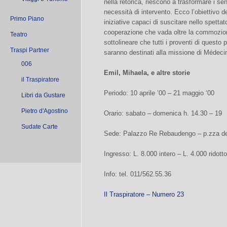
nella retorica, riescono a trasformare i se
necessità di intervento. Ecco l’obiettivo de
Primo Piano
iniziative capaci di suscitare nello spetta
cooperazione che vada oltre la commozio
Teatro
sottolineare che tutti i proventi di questo
Traspi Partner
saranno destinati alla missione di Médeci
006
Emil, Mihaela, e altre storie
il Traspiratore
Periodo: 10 aprile ’00 – 21 maggio ‘00
Libri da Gustare
Pietro d'Agostino
Orario: sabato – domenica h. 14.30 – 19
Sudate Carte
Sede: Palazzo Re Rebaudengo – p.zza del
Ingresso: L. 8.000 intero – L. 4.000 ridotto
Info: tel. 011/562.55.36
Il Traspiratore – Numero 23