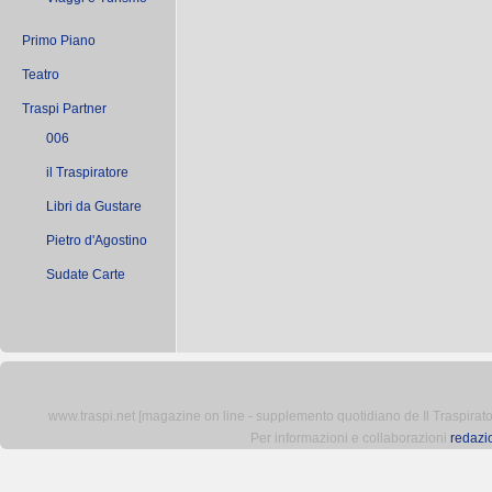
Primo Piano
Teatro
Traspi Partner
006
il Traspiratore
Libri da Gustare
Pietro d'Agostino
Sudate Carte
www.traspi.net [magazine on line - supplemento quotidiano de Il Traspiratore 
Per informazioni e collaborazioni
redazi