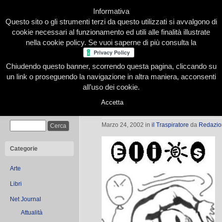
Informativa
Questo sito o gli strumenti terzi da questo utilizzati si avvalgono di
cookie necessari al funzionamento ed utili alle finalità illustrate
nella cookie policy. Se vuoi saperne di più consulta la
Chiudendo questo banner, scorrendo questa pagina, cliccando su
Home
Presentazione
Redazione
Le nostre firme
un link o proseguendo la navigazione in altra maniera, acconsenti
all’uso dei cookie.
Accetta
Elios
Cerca
Marzo 24, 2002
in
il Traspiratore
da
Redazio
Categorie
Arte
Libri
Net Journal
Attualità