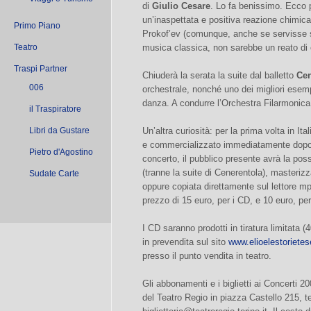
di
Giulio Cesare
. Lo fa benissimo. Ecco
un’inaspettata e positiva reazione chimic
Primo Piano
Prokof’ev (comunque, anche se servisse s
Teatro
musica classica, non sarebbe un reato di 
Traspi Partner
Chiuderà la serata la suite dal balletto
Cen
006
orchestrale, nonché uno dei migliori esem
danza. A condurre l’Orchestra Filarmonica
il Traspiratore
Libri da Gustare
Un’altra curiosità: per la prima volta in It
e commercializzato immediatamente dopo la
Pietro d'Agostino
concerto, il pubblico presente avrà la possi
(tranne la suite di Cenerentola), masteri
Sudate Carte
oppure copiata direttamente sul lettore mp3
prezzo di 15 euro, per i CD, e 10 euro, per i 
I CD saranno prodotti in tiratura limitata 
in prevendita sul sito
www.elioelestorietese
presso il punto vendita in teatro.
Gli abbonamenti e i biglietti ai Concerti 20
del Teatro Regio in piazza Castello 215, t