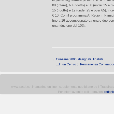
biglietteria@teatroregio.torino.it
. Il costo 
80 (intero), 60 (ridotto) e 50 (under 25 e ov
15 (ridotto) e 12 (under 25 e over 65); ing
€ 10. Con il programma Al Regio in Famigl
fino a 16 accompagnato da una o due perso
una riduzione del 10%.
←
Grinzane 2006: designati i finalisti
…In un Centro di Permanenza Contempo
www.traspi.net [magazine on line - supplemento quotidiano de Il Traspiratore 
Per informazioni e collaborazioni
redazi