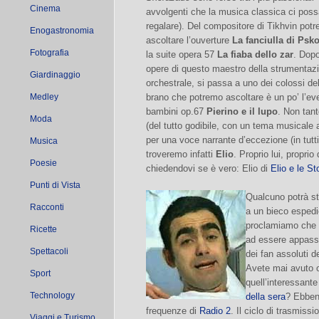
Cinema
avvolgenti che la musica classica ci pos
regalare). Del compositore di Tikhvin pot
Enogastronomia
ascoltare l’ouverture
La fanciulla di Psk
Fotografia
la suite opera 57
La fiaba dello zar
. Dopo
opere di questo maestro della strumentaz
Giardinaggio
orchestrale, si passa a uno dei colossi d
Medley
brano che potremo ascoltare è un po’ l’eve
bambini op.67
Pierino e il lupo
. Non tant
Moda
(del tutto godibile, con un tema musicale 
per una voce narrante d’eccezione (in tutti 
Musica
troveremo infatti
Elio
. Proprio lui, propri
Poesie
chiedendovi se è vero: Elio di
Elio e le St
Punti di Vista
Qualcuno potrà st
Racconti
a un bieco espedie
proclamiamo che f
Ricette
ad essere appass
Spettacoli
dei fan assoluti d
Avete mai avuto o
Sport
quell’interessant
Technology
della sera
? Ebbene
frequenze di
Radio 2
. Il ciclo di trasmiss
Viaggi e Turismo