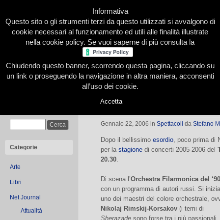
Informativa
Questo sito o gli strumenti terzi da questo utilizzati si avvalgono di
cookie necessari al funzionamento ed utili alle finalità illustrate
nella cookie policy. Se vuoi saperne di più consulta la
Chiudendo questo banner, scorrendo questa pagina, cliccando su
Home
Presentazione
Redazione
Le nostre firme
un link o proseguendo la navigazione in altra maniera, acconsenti
all’uso dei cookie.
Accetta
Elio al Regio
Cerca
Gennaio 22, 2006
in
Spettacoli
da
Stefano M
Dopo il bellissimo
esordio
, poco prima di
Categorie
per la
stagione
di concerti 2005-2006 del
20.30
.
Arte
Di scena l’
Orchestra Filarmonica del ‘9
Libri
con un programma di autori russi. Si inizi
Net Journal
uno dei maestri del colore orchestrale, ov
Nikolaj Rimskij-Korsakov
(i temi di
Attualità
Sherazade
sono forse tra i più passionali