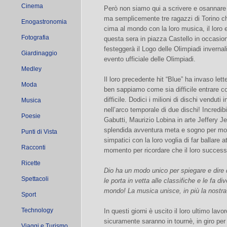
Cinema
Però non siamo qui a scrivere e osannare l
ma semplicemente tre ragazzi di Torino che
Enogastronomia
cima al mondo con la loro musica, il loro el
Fotografia
questa sera in piazza Castello in occasio
festeggerà il Logo delle Olimpiadi invernal
Giardinaggio
evento ufficiale delle Olimpiadi.
Medley
Il loro precedente hit “Blue” ha invaso let
Moda
ben sappiamo come sia difficile entrare c
difficile. Dodici i milioni di dischi vendut
Musica
nell’arco temporale di due dischi! Incredi
Poesie
Gabutti, Maurizio Lobina in arte Jeffery J
splendida avventura meta e sogno per molti 
Punti di Vista
simpatici con la loro voglia di far ballare 
Racconti
momento per ricordare che il loro success
Ricette
Dio ha un modo unico per spiegare e dire q
Spettacoli
le porta in vetta alle classifiche e le fa d
mondo! La musica unisce, in più la nostra
Sport
Technology
In questi giorni è uscito il loro ultimo lavo
sicuramente saranno in tournè, in giro per
Viaggi e Turismo