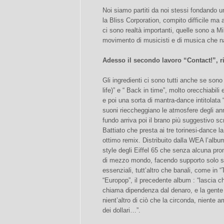
Noi siamo partiti da noi stessi fondando u
la Bliss Corporation, compito difficile ma a
ci sono realtà importanti, quelle sono a M
movimento di musicisti e di musica che na
Adesso il secondo lavoro “Contact!”, ri
Gli ingredienti ci sono tutti anche se sono
life)” e “ Back in time”, molto orecchiabili
e poi una sorta di mantra-dance intitolata “
suoni rieccheggiano le atmosfere degli anni
fundo arriva poi il brano più suggestivo s
Battiato che presta ai tre torinesi-dance l
ottimo remix. Distribuito dalla WEA l’album
style degli Eiffel 65 che senza alcuna pr
di mezzo mondo, facendo supporto solo su 
essenziali, tutt’altro che banali, come in 
“Europop”, il precedente album : “lascia che
chiama dipendenza dal denaro, e la gente 
nient’altro di ciò che la circonda, niente am
dei dollari…”.