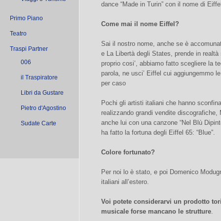
dance “Made in Turin” con il nome di Eiffe
Primo Piano
Come mai il nome Eiffel?
Teatro
Sai il nostro nome, anche se è accomunato
Traspi Partner
e La Libertà degli States, prende in realtà
006
proprio cosi’, abbiamo fatto scegliere la 
parola, ne usci’ Eiffel cui aggiungemmo le 
il Traspiratore
per caso
Libri da Gustare
Pochi gli artisti italiani che hanno sconfina
Pietro d'Agostino
realizzando grandi vendite discografiche
anche lui con una canzone “Nel Blù Dipinto
Sudate Carte
ha fatto la fortuna degli Eiffel 65: “Blue”.
Colore fortunato?
Per noi lo è stato, e poi Domenico Modugno
italiani all’estero.
Voi potete considerarvi un prodotto tor
musicale forse mancano le strutture
.