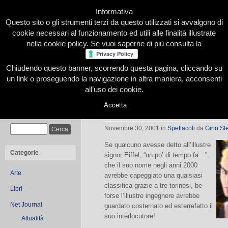
Informativa
Questo sito o gli strumenti terzi da questo utilizzati si avvalgono di
cookie necessari al funzionamento ed utili alle finalità illustrate
nella cookie policy. Se vuoi saperne di più consulta la
Chiudendo questo banner, scorrendo questa pagina, cliccando su
Home
Presentazione
Redazione
Le nostre firme
un link o proseguendo la navigazione in altra maniera, acconsenti
all’uso dei cookie.
Accetta
Eiffel 65
Cerca
Novembre 30, 2001
in
Spettacoli
da
Gino Ste
Se qualcuno avesse detto all’illustre
Categorie
signor Eiffel, “un po’ di tempo fa…”,
che il suo nome negli anni 2000
Arte
avrebbe capeggiato una qualsiasi
classifica grazie a tre torinesi, be
Libri
forse l’illustre ingegnere avrebbe
Net Journal
guardato costernato ed esterrefatto il
suo interlocutore!
Attualità