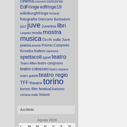
cinema
concorso
concerti
EdFringe
edfringe19
edinburghfringe
festival
fotografia
Giancarlo Barbadoro
juve
libri
Juventus
jazz
mostra
moda
Lingotto
musica
Occhi sulla Juve
poesia
Premio Campiello
poesie
Rosalba Nattero
sanremo
teatro
spettacoli
sport
teatro carignano
Teatro Alfieri
teatro colosseo
teatro espace
teatro regio
teatro gobetti
torino
TFF
theatre
torino film festival
turismo
Voland
venaria reale
Archivio
Agosto 2026
L
M
M
G
V
S
D