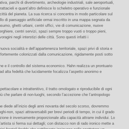
tiva, parchi di divertimento, archeologie industriali, sale aeroportuali,
rattacieli e quant’altro definisce lo scheletro operativo e funzionale
 città del pianeta. La sua ricerca si concentra in modo particolare sul
o di paesaggio artificiale ormai inscritto in una mappa segnata da
nsumo, ghetti urbani, centri uffici, vie di comunicazione, nuove
berghiere, centri servizi, spazi sempre troppo vuoti o troppo pieni,
oragini negli interstizi delle città. Sono questi infatti i
nuova socialità e dell’appartenenza territoriale, spazi privi di storia e
fortemente colonizzati dalla comunicazione, rigidamente posti sotto
ne e il controllo del sistema economico. Hahn realizza un prontuario
ad alta fedeltà che lucidamente focalizza l’aspetto anonimo e
spettacolare e intrattenitivo, il tratto omologato e riproducibile di ogni
iù che parlare di non-luoghi, secondo l’accezione che l’antropologo
 diede all’inizio degli anni novanta del secolo scorso, dovremmo
oghi-non, spazi attraversabili per brevi periodi di tempo, in cui il grado
ione è inversamente proporzionale alla capacità attrarre individui. Lo
’artista si ferma sui dettagli; con distacco non di rado ironico mette a