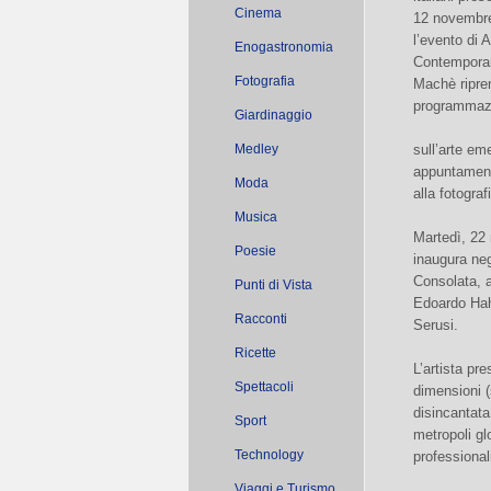
Cinema
12 novembre
l’evento di 
Enogastronomia
Contemporan
Fotografia
Machè ripre
programmazi
Giardinaggio
Medley
sull’arte em
appuntament
Moda
alla fotograf
Musica
Martedì, 22
Poesie
inaugura neg
Consolata, 
Punti di Vista
Edoardo Hahn
Racconti
Serusi.
Ricette
L’artista pr
Spettacoli
dimensioni (
disincantata
Sport
metropoli gl
Technology
professional
Viaggi e Turismo