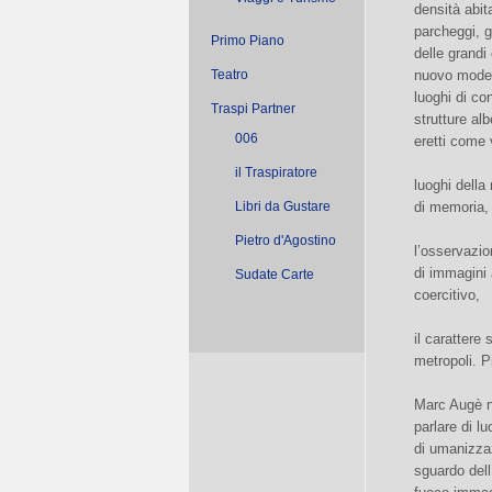
densità abita
parcheggi, g
Primo Piano
delle grandi
Teatro
nuovo modell
luoghi di co
Traspi Partner
strutture al
006
eretti come v
il Traspiratore
luoghi della 
Libri da Gustare
di memoria, 
Pietro d'Agostino
l’osservazio
di immagini 
Sudate Carte
coercitivo,
il carattere 
metropoli. P
Marc Augè ne
parlare di lu
di umanizzaz
sguardo dell