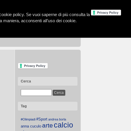
la cookie policy. Se vuoi saperne di più consulta la
 maniera, acconsenti all’uso dei cookie.
Cerca
Tag
#Sport
#Olimpiadi
andrea borla
calcio
arte
anna cuculo