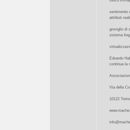
fuoco immagi
sentimento d
attributi rea
groviglio di 
sistema ling
virtualizzazi
Edoardo Hah
continua la s
Associazion
Via della Co
10122 Torin
www.mache.
info@mache