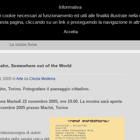
Informativa
i cookie necessari al funzionamento ed utili alle finalità illustrate nel
ta pagina, cliccando su un link o proseguendo la navigazione in altra
Accetta
Le nostre firme
ahn, Somewhere out of the World
0, 2005
in
Arte
da
Cinzia Modena
n, Torino. Fotografare il paesaggio cittadino.
ne Martedì 22 novembre 2005, ore 19.00. La mostra sarà aperta
dicembre 2005 presso Machè, Torino
ideorassegna di autori
entata nella serata unica del