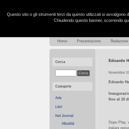
Questo sito o gli strumenti terzi da questo utilizzati si avvalgono d
Chiudendo questo banner, scorrendo ques
Home
Presentazione
Redazione
Edoardo H
Cerca
Novembre 2
Edoardo Hah
Categorie
Inaugurazio
Arte
fino al 10 
Libri
Net Journal
Dopo Play, v
Attualità
italiani pres