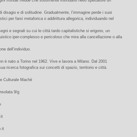
ni frontali fredde che sottilmente insinuano nello spettatore un
i disagio e di solitudine. Gradualmente, l’immagine perde i suoi
listici per farsi metaforica o addirittura allegorica, individuando nel
segni e segnali su cui le città tardo capitalistiche si erigono, un
uistico iper-complesso e pericoloso che mira alla cancellazione o alla
one dell’individuo.
n è nato a Torino nel 1962. Vive e lavora a Milano. Dal 2001
ua ricerca fotografica sui concetti di spazio, territorio e città.
e Culturale Machè
nsolata 9/g
o
it
.it