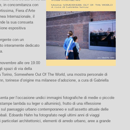
, in concomitanza con
Artissima, Fiera d’Arte
ea Internazionale, il
nde la sua consueta
one espositiva
ergente con un
o interamente dedicato
ia.
 novembre alle ore 19.00
li spazi di via della
a Torino, Somewhere Out Of The World, una mostra personale di
, torinese d’origine ma milanese d’adozione, a cura di Gabriella
esenta per l’occasione undici immagini fotografiche di medie o piccole
stampe lambda su leger o alluminio), frutto di una riflessione
 sul paesaggio urbano contemporaneo e sull’assetto attuale delle
obali. Edoardo Hahn ha fotografato negli ultimi anni di viaggi
i particolari architettonici, elementi di arredo urbano, aree a grande