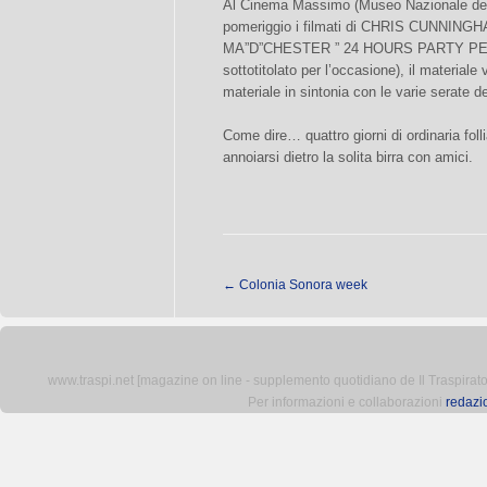
Al Cinema Massimo (Museo Nazionale del C
pomeriggio i filmati di CHRIS CUNNINGHAM
MA”D”CHESTER ” 24 HOURS PARTY PEOPLE 
sottotitolato per l’occasione), il materi
materiale in sintonia con le varie serate de
Come dire… quattro giorni di ordinaria fol
annoiarsi dietro la solita birra con amici.
←
Colonia Sonora week
www.traspi.net [magazine on line - supplemento quotidiano de Il Traspiratore 
Per informazioni e collaborazioni
redazi