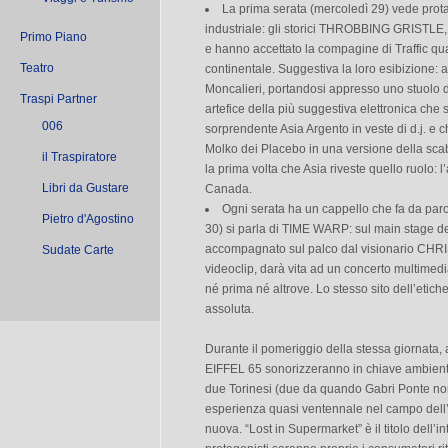
La prima serata (mercoledì 29) vede prota
industriale: gli storici THROBBING GRISTLE,
Primo Piano
e hanno accettato la compagine di Traffic qu
Teatro
continentale. Suggestiva la loro esibizione: a
Moncalieri, portandosi appresso uno stuolo di
Traspi Partner
artefice della più suggestiva elettronica che s
006
sorprendente Asia Argento in veste di d.j. e c
Molko dei Placebo in una versione della sc
il Traspiratore
la prima volta che Asia riveste quello ruolo: l
Libri da Gustare
Canada.
Ogni serata ha un cappello che fa da paro
Pietro d'Agostino
30) si parla di TIME WARP: sul main stage 
accompagnato sul palco dal visionario CHRI
Sudate Carte
videoclip, darà vita ad un concerto multimedi
né prima né altrove. Lo stesso sito dell’eti
assoluta.
Durante il pomeriggio della stessa giornata, 
EIFFEL 65 sonorizzeranno in chiave ambient
due Torinesi (due da quando Gabri Ponte non 
esperienza quasi ventennale nel campo dell’
nuova. “Lost in Supermarket” è il titolo dell’i