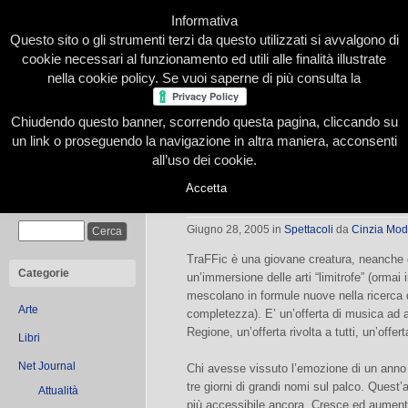
Informativa
Questo sito o gli strumenti terzi da questo utilizzati si avvalgono di
cookie necessari al funzionamento ed utili alle finalità illustrate
nella cookie policy. Se vuoi saperne di più consulta la
Chiudendo questo banner, scorrendo questa pagina, cliccando su
Home
Presentazione
Redazione
Le nostre firme
un link o proseguendo la navigazione in altra maniera, acconsenti
all’uso dei cookie.
Accetta
Ed ora… TRAFFIC!
Cerca
Giugno 28, 2005
in
Spettacoli
da
Cinzia Mo
TraFFic è una giovane creatura, neanche 
Categorie
un’immersione delle arti “limitrofe” (ormai 
mescolano in formule nuove nella ricerca 
Arte
completezza). E’ un’offerta di musica ad 
Regione, un’offerta rivolta a tutti, un’off
Libri
Net Journal
Chi avesse vissuto l’emozione di un anno fa
tre giorni di grandi nomi sul palco. Quest’an
Attualità
più accessibile ancora. Cresce ed aumentan