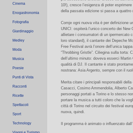
Cinema
10!), cresce l’esigenza di poter esprimere 
della passata edizione si passa a quattro (
Enogastronomia
Fotografia
Comje ogni nuova vita è per definizione uni
UNICI: ospiterà l’unico concerto dei New Or
Giardinaggio
allietare i consumatori di un ipermercato
Medley
loro standard), il cantante dei Depeche Mod
Free Festival avrà l’onore dell’unica tapp
Moda
“Throbbing Gristle”. Ciliegina sulla torta:
dell’ultimo minuto: doveva esserci Martin
Musica
qualità di DJ. Il cantante è stato prontame
Poesie
nostrana: Asia Argento, sempre con il ruol
Punti di Vista
Merita citare i principali responsabili dell
Racconti
Casacci, Cosimo Ammendolia, Alberto Cam
personaggi portati a Torino e lo stesso no
Ricette
portare la musica a tutti coloro che la vog
Spettacoli
città di Torino nel circuito dei festival e
nuova, quindi.
Sport
Technology
Il programma è animato o influenzato dall’u
Viaggi e Turismo