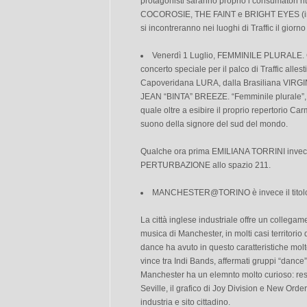
protagonisti saranno proprio i consumatori ritr
COCOROSIE, THE FAINT e BRIGHT EYES (in v
si incontreranno nei luoghi di Traffic il giorno
Venerdì 1 Luglio, FEMMINILE PLURALE
concerto speciale per il palco di Traffic allest
Capoveridana LURA, dalla Brasiliana VIRG
JEAN “BINTA” BREEZE. “Femminile plurale”, il 
quale oltre a esibire il proprio repertorio Ca
suono della signore del sud del mondo.
Qualche ora prima EMILIANA TORRINI invece 
PERTURBAZIONE allo spazio 211.
MANCHESTER@TORINO è invece il titolo d
La città inglese industriale offre un collegam
musica di Manchester, in molti casi territorio d
dance ha avuto in questo caratteristiche molt
vince tra Indi Bands, affermati gruppi “dance”
Manchester ha un elemnto molto curioso: res
Seville, il grafico di Joy Division e New Orde
industria e sito cittadino.