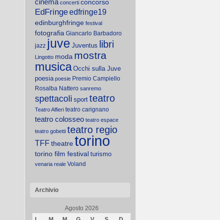
cinema
concorso
concerti
EdFringe
edfringe19
edinburghfringe
festival
fotografia
Giancarlo Barbadoro
juve
libri
Juventus
jazz
mostra
moda
Lingotto
musica
Occhi sulla Juve
poesia
Premio Campiello
poesie
Rosalba Nattero
sanremo
teatro
spettacoli
sport
teatro carignano
Teatro Alfieri
teatro colosseo
teatro espace
teatro regio
teatro gobetti
torino
TFF
theatre
torino film festival
turismo
Voland
venaria reale
Archivio
Agosto 2026
L
M
M
G
V
S
D