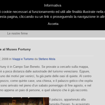
Informativa
i cookie necessari al funzionamento ed utili alle finalità illustrate nel
ta pagina, cliccando su un link o proseguendo la navigazione in altra
Accetta
Le nostre firme
e al Museo Fortuny
7, 2008
in
Viaggi e Turismo
da
Stefano Mola
rtuny è in Campo San Beneto. Se provate a cercarlo sulla mappa,
è a poca distanza dalle autostrade del turismo veneziano. Eppure,
uno dei motivi per venirci, fa già parte delle oasi di quiete. Al centro
pozzo, come quinte case, una chiesa, e il palazzo gotico che ospita
 sono arrivato nel pieno d’un sabato pomeriggio di fine agosto, e nel
o appena un paio di persone, e quel silenzio che è già racconto.
Il palazzo, appartenuto alla
famiglia Pesaro, fu acquistato