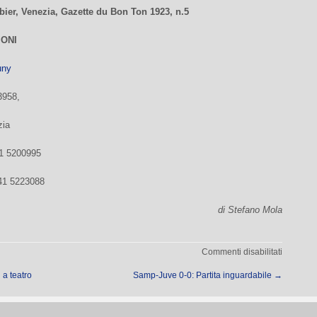
ier, Venezia, Gazette du Bon Ton 1923, n.5
IONI
uny
3958,
zia
1 5200995
41 5223088
di Stefano Mola
su
Commenti disabilitati
Due
i a teatro
Samp-Juve 0-0: Partita inguardabile
→
mostre
al
Museo