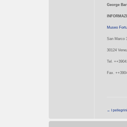
George Barb
INFORMAZ
Museo Fort
San Marco 
30124 Vene
Tel. ++3904
Fax. ++390
←
I pellegrin