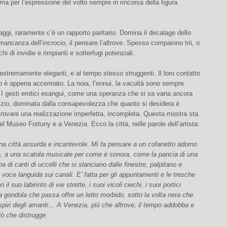
ma per l’espressione del volto sempre in rincorsa della figura
aggi, raramente c’è un rapporto paritario. Domina il decalage dello
mancanza dell’incrocio, il pensare l’altrove. Spesso compaiono trii, o
cchi di invidie e rimpianti e sotterfugi potenziali.
estremamente eleganti, e al tempo stesso struggenti. Il loro contatto
no è appena accennato. La noia, l’ennui, la vacuità sono sempre
 I gesti erotici esangui, come una speranza che si sa vana ancora
nizio, dominata dalla consapevolezza che quanto si desidera è
trovare una realizzazione imperfetta, incompleta. Questa mostra sta
l Museo Fortuny e a Venezia. Ecco la città, nelle parole dell’artista:
a città assurda e incantevole. Mi fa pensare a un cofanetto adorno
e, a una scatola musicale per come è sonora, come la pancia di una
na di canti di uccelli che si slanciano dalle finestre, palpitano e
voce languida sui canali. E’ fatta per gli appuntamenti e le tresche
il suo labirinto di vie strette, i suoi vicoli ciechi, i suoi portici
a gondola che passa offre un letto morbido, sotto la volta nera che
spiri degli amanti… A Venezia, più che altrove, il tempo addobba e
iò che distrugge.