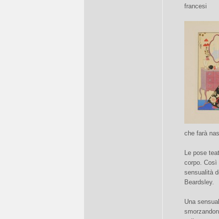
francesi
che farà nas
Le pose teatr
corpo. Così 
sensualità d
Beardsley.
Una sensual
smorzandone