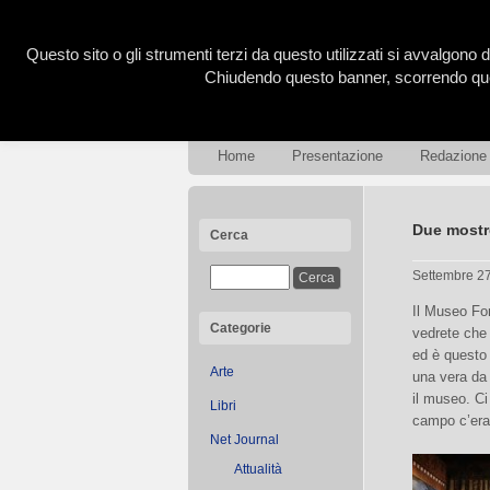
Questo sito o gli strumenti terzi da questo utilizzati si avvalgono d
Chiudendo questo banner, scorrendo ques
Home
Presentazione
Redazione
Due mostr
Cerca
Settembre 2
Il Museo Fo
Categorie
vedrete che 
ed è questo 
Arte
una vera da 
il museo. Ci
Libri
campo c’eran
Net Journal
Attualità