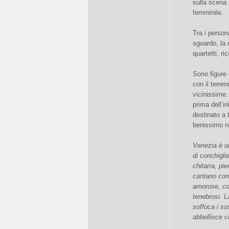
sulla scena 
femminile.
Tra i person
sguardo, la 
quartetti, ri
Sono figure 
con il terre
vicinissime.
prima dell’i
destinato a 
benissimo ne
Venezia è un
di conchigli
chitarra, pie
cantano con 
amorose, con 
tenebrosi. L
soffoca i so
abbellisce c