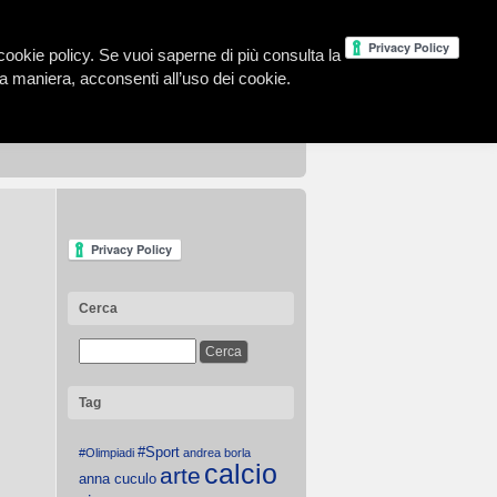
la cookie policy. Se vuoi saperne di più consulta la
 maniera, acconsenti all’uso dei cookie.
Cerca
Tag
#Sport
#Olimpiadi
andrea borla
calcio
arte
anna cuculo