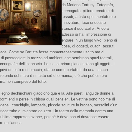
da Mariano Fortuny. Fotografo,
scenografo, pittore, creatore di
tessuti, artista sperimentatore e
innovatore, fece di queste
stanze il suo atelier. Ancora
adesso si ha l’impressione di
entrare in un luogo vivo, pieno di
cose, di oggetti, quadri, tessuti,
pade. Come se l’artista fosse momentaneamente uscito ma ci
di passeggiare in mezzo ad ambienti che sembrano spazi teatrali,
cenografie dell’inconscio. Le luci al primo piano isolano gli oggetti, i
 privi di testa o di braccia, statue come portate lì da una risacca
profondo del mare è rimasto ciò che manca, ciò che può essere
ma non compreso del tutto.
 legno dechirichiani giacciono qua e là. Alle pareti languide donne a
ormienti o perse in chissà quali pensieri. Le vetrine sono ricolme di
ogenei, conchiglie, lampade, piccole sculture in bronzo, sassolini d’un
ricostruire o inventare da zero. Un teatro della memoria dentro una
 sublime rappresentazione, perché è dove non ci dovrebbe essere
ro sull’acqua.