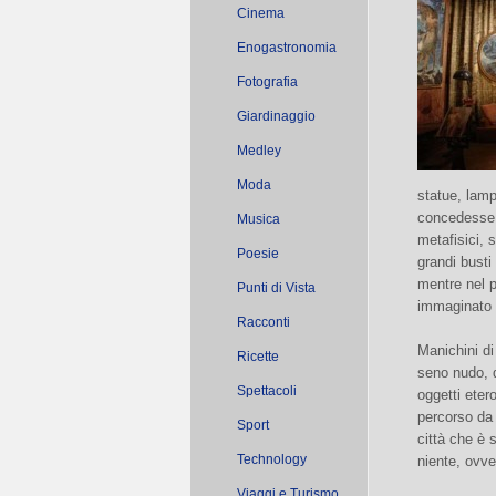
Cinema
Enogastronomia
Fotografia
Giardinaggio
Medley
Moda
statue, lam
concedesse 
Musica
metafisici, s
Poesie
grandi busti
mentre nel 
Punti di Vista
immaginato 
Racconti
Manichini di
Ricette
seno nudo, d
Spettacoli
oggetti eter
percorso da 
Sport
città che è
Technology
niente, ovve
Viaggi e Turismo