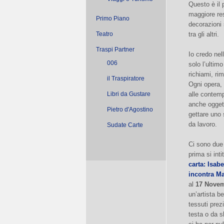
Questo è il 
maggiore res
Primo Piano
decorazioni 
Teatro
tra gli altri.
Traspi Partner
Io credo nel
006
solo l’ultimo
richiami, ri
il Traspiratore
Ogni opera, 
Libri da Gustare
alle contemp
anche ogget
Pietro d'Agostino
gettare uno 
da lavoro.
Sudate Carte
Ci sono due
prima si inti
carta: Isab
incontra M
al
17 Nove
un’artista b
tessuti prez
testa o da s