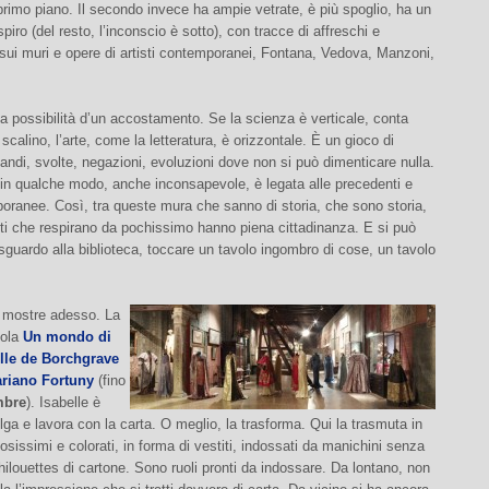
primo piano. Il secondo invece ha ampie vetrate, è più spoglio, ha un
piro (del resto, l’inconscio è sotto), con tracce di affreschi e
sui muri e opere di artisti contemporanei, Fontana, Vedova, Manzoni,
la possibilità d’un accostamento. Se la scienza è verticale, conta
 scalino, l’arte, come la letteratura, è orizzontale. È un gioco di
mandi, svolte, negazioni, evoluzioni dove non si può dimenticare nulla.
in qualche modo, anche inconsapevole, è legata alle precedenti e
oranee. Così, tra queste mura che sanno di storia, che sono storia,
ti che respirano da pochissimo hanno piena cittadinanza. E si può
sguardo alla biblioteca, toccare un tavolo ingombro di cose, un tavolo
 mostre adesso. La
tola
Un mondo di
elle de Borchgrave
ariano Fortuny
(fino
mbre
). Isabelle è
elga e lavora con la carta. O meglio, la trasforma. Qui la trasmuta in
iosissimi e colorati, in forma di vestiti, indossati da manichini senza
hilouettes di cartone. Sono ruoli pronti da indossare. Da lontano, non