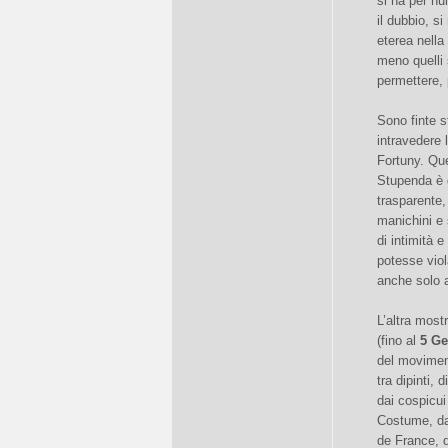
si ha per nu
il dubbio, s
eterea nella 
meno quelli
permettere, 
Sono finte s
intravedere 
Fortuny. Que
Stupenda è q
trasparente,
manichini e 
di intimità 
potesse vio
anche solo a
L’altra most
(fino al
5 Ge
del moviment
tra dipinti, 
dai cospicui
Costume, dal
de France, d