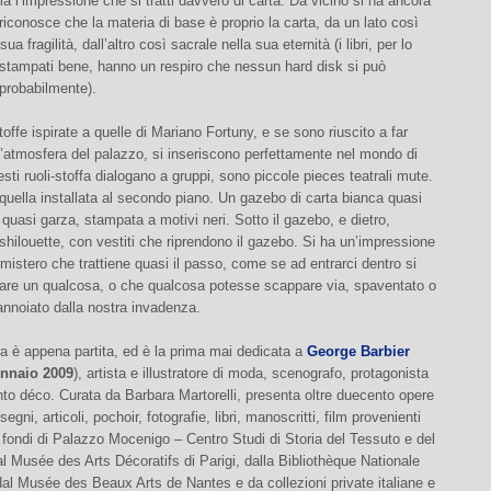
lla l’impressione che si tratti davvero di carta. Da vicino si ha ancora
i riconosce che la materia di base è proprio la carta, da un lato così
sua fragilità, dall’altro così sacrale nella sua eternità (i libri, per lo
 stampati bene, hanno un respiro che nessun hard disk si può
probabilmente).
toffe ispirate a quelle di Mariano Fortuny, e se sono riuscito a far
l’atmosfera del palazzo, si inseriscono perfettamente nel mondo di
sti ruoli-stoffa dialogano a gruppi, sono piccole pieces teatrali mute.
uella installata al secondo piano. Un gazebo di carta bianca quasi
 quasi garza, stampata a motivi neri. Sotto il gazebo, e dietro,
shilouette, con vestiti che riprendono il gazebo. Si ha un’impressione
e mistero che trattiene quasi il passo, come se ad entrarci dentro si
lare un qualcosa, o che qualcosa potesse scappare via, spaventato o
nnoiato dalla nostra invadenza.
ra è appena partita, ed è la prima mai dedicata a
George Barbier
nnaio 2009
), artista e illustratore di moda, scenografo, protagonista
o déco. Curata da Barbara Martorelli, presenta oltre duecento opere
disegni, articoli, pochoir, fotografie, libri, manoscritti, film provenienti
 fondi di Palazzo Mocenigo – Centro Studi di Storia del Tessuto e del
 Musée des Arts Décoratifs di Parigi, dalla Bibliothèque Nationale
al Musée des Beaux Arts de Nantes e da collezioni private italiane e