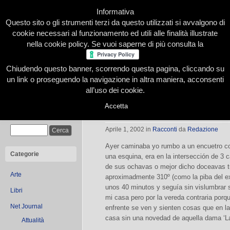
Informativa
Questo sito o gli strumenti terzi da questo utilizzati si avvalgono di
cookie necessari al funzionamento ed utili alle finalità illustrate
nella cookie policy. Se vuoi saperne di più consulta la
Chiudendo questo banner, scorrendo questa pagina, cliccando su
Home
Presentazione
Redazione
Le nostre firme
un link o proseguendo la navigazione in altra maniera, acconsenti
all’uso dei cookie.
Accetta
Dos por un peso, dijo
Cerca
Aprile 1, 2002
in
Racconti
da
Redazione
Ayer caminaba yo rumbo a un encuetro c
Categorie
una esquina, era en la intersección de 3 
de sus ochavas o mejor dicho doceavas tu
Arte
aproximadmente 310º (como la piba del ex
unos 40 minutos y seguía sin vislumbrar s
Libri
mi casa pero por la vereda contraria porq
Net Journal
enfrente se ven y sienten cosas que en la
casa sin una novedad de aquella dama ‘La
Attualità