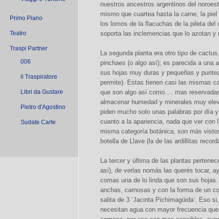
nuestros ancestros argentinos del noroest
mismo que cuartea hasta la carne, la piel
Primo Piano
los lomos de la flacuchas de la pileta de
Teatro
soporta las inclemencias que lo azotan y 
Traspi Partner
La segunda planta era otro tipo de cactu
006
pinchaes (o algo así); es parecida a una 
sus hojas muy duras y pequeñas y puntea
il Traspiratore
permite). Estas tienen casi las mismas ca
Libri da Gustare
que son algo así como…. mas reservadas 
almacenar humedad y minerales muy eleva
Pietro d'Agostino
piden mucho solo unas palabras por día 
cuanto a la apariencia, nada que ver con l
Sudate Carte
misma categoría botánica, son más visto
botella de Llave (la de las ardillitas record
La tercer y última de las plantas pertenec
así), de verlas nomás las querés tocar, ay
comas una de lo linda que son sus hojas
anchas, carnosas y con la forma de un cor
salita de 3 ‘Jacinta Pichimagüida’. Eso s
necesitan agua con mayor frecuencia que la