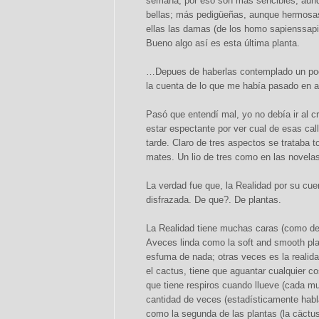
semana; por eso son mas sencibles, aunq
bellas; más pedigüeñas, aunque hermos
ellas las damas (de los homo sapienssapi
Bueno algo así es esta última planta.
…Depues de haberlas contemplado un poco
la cuenta de lo que me había pasado en aqu
Pasó que entendí mal, yo no debía ir al cr
estar espectante por ver cual de esas call
tarde. Claro de tres aspectos se trataba to
mates. Un lio de tres como en las novela
La verdad fue que, la Realidad por su cu
disfrazada. De que?. De plantas.
La Realidad tiene muchas caras (como dec
Aveces linda como la soft and smooth pla
esfuma de nada; otras veces es la realidad
el cactus, tiene que aguantar cualquier c
que tiene respiros cuando llueve (cada mu
cantidad de veces (estadísticamente habl
como la segunda de las plantas (la cäctu