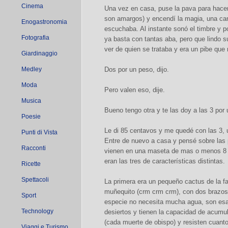
Cinema
Una vez en casa, puse la pava para hace
son amargos) y encendí la magia, una c
Enogastronomia
escuchaba. Al instante sonó el timbre y p
Fotografia
ya basta con tantas aba, pero que lindo su
ver de quien se trataba y era un pibe que
Giardinaggio
Medley
Dos por un peso, dijo.
Moda
Pero valen eso, dije.
Musica
Bueno tengo otra y te las doy a las 3 por
Poesie
Le di 85 centavos y me quedé con las 3, 
Punti di Vista
Entre de nuevo a casa y pensé sobre las 
Racconti
vienen en una maseta de mas o menos 8 c
eran las tres de características distintas.
Ricette
Spettacoli
La primera era un pequeño cactus de la fa
muñequito (crm crm crm), con dos brazos 
Sport
especie no necesita mucha agua, son esas
Technology
desiertos y tienen la capacidad de acum
(cada muerte de obispo) y resisten cuanto 
Viaggi e Turismo