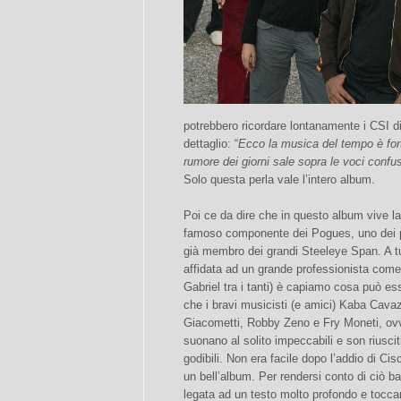
potrebbero ricordare lontanamente i CSI di
dettaglio: “
Ecco la musica del tempo è forte
rumore dei giorni sale sopra le voci confu
Solo questa perla vale l’intero album.
Poi ce da dire che in questo album vive l
famoso componente dei Pogues, uno dei pad
già membro dei grandi Steeleye Span. A t
affidata ad un grande professionista com
Gabriel tra i tanti) è capiamo cosa può 
che i bravi musicisti (e amici) Kaba Cavaz
Giacometti, Robby Zeno e Fry Moneti, ovv
suonano al solito impeccabili e son riusci
godibili. Non era facile dopo l’addio di Ci
un bell’album. Per rendersi conto di ciò ba
legata ad un testo molto profondo e toccan