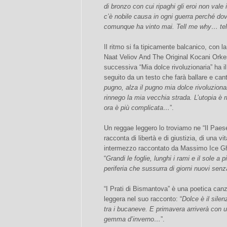
di bronzo con cui ripaghi gli eroi non vale 
c’è nobile causa in ogni guerra perché do
comunque ha vinto mai. Tell me why… t
Il ritmo si fa tipicamente balcanico, con l
Naat Veliov And The Original Kocani Orkes
successiva “Mia dolce rivoluzionaria” ha il
seguito da un testo che farà ballare e canta
pugno, alza il pugno mia dolce rivoluzionar
rinnego la mia vecchia strada. L’utopia è 
ora è più complicata…
”.
Un reggae leggero lo troviamo ne “Il Paese
racconta di libertà e di giustizia, di una v
intermezzo raccontato da Massimo Ice Ghi
“
Grandi le foglie, lunghi i rami e il sole a 
periferia che sussurra di giorni nuovi sen
“I Prati di Bismantova” è una poetica canz
leggera nel suo racconto: “
Dolce è il sile
tra i bucaneve. E primavera arriverà con 
gemma d’inverno…
”.