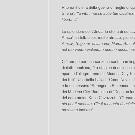
Ritorna il clima della guerra o meglio di qu
Sirena”: “
la vita rinasce sulle tue cicatrici
libertà…
”.
Lo splendore dell’Africa, la storia di schi
Africa” un folk blues molto ritmato, pieno d
Africa!, Seguimi, chiamami, Mama Africa! 
nel tuo ventre violentato perché possa r
C’è tempo per una canzone cantata in lin
dialetto emiliano, “La stagion di delinquei
ripartire l’allegro treno dei Modena City Ra
dei folli”. Una bella ballad, “Come Nuvole 
e la successiva “Stranger in Birkeanan ch
dei Modena City Ramblers di “Dopo un lung
del caro amico Kaba Cavazzuti: “
Ci sono 
aia per il raccolto. C’è il racconto di un’a
prossimo inverno
”.