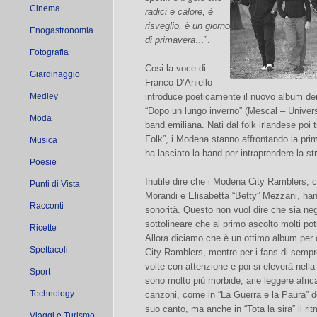
Cinema
radici è calore, è
risveglio, è un giorno
Enogastronomia
di primavera…
”.
Fotografia
Cosi la voce di
Giardinaggio
Franco D’Aniello
Medley
introduce poeticamente il nuovo album de
“Dopo un lungo inverno” (Mescal – Univers
Moda
band emiliana. Nati dal folk irlandese poi
Folk”, i Modena stanno affrontando la pri
Musica
ha lasciato la band per intraprendere la st
Poesie
Inutile dire che i Modena City Ramblers, c
Punti di Vista
Morandi e Elisabetta “Betty” Mezzani, ha
Racconti
sonorità. Questo non vuol dire che sia nega
sottolineare che al primo ascolto molti pot
Ricette
Allora diciamo che è un ottimo album per
Spettacoli
City Ramblers, mentre per i fans di sempr
volte con attenzione e poi si eleverà nella
Sport
sono molto più morbide; arie leggere africa
Technology
canzoni, come in “La Guerra e la Paura” d
suo canto, ma anche in “Tota la sira” il ritm
Viaggi e Turismo