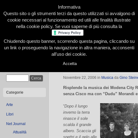
Informativa
Questo sito o gli strumenti terzi da questo utilizzati si avvalgono di
cookie necessari al funzionamento ed utili alle finalità illustrate
nella cookie policy. Se vuoi saperne di più consulta la
Chiudendo questo banner, scorrendo questa pagina, cliccando su
Home
Presentazione
Redazione
Le nostre firme
un link o proseguendo la navigazione in altra maniera, acconsenti
all’uso dei cookie.
Accetta
“Dopo il lungo inverno”: tornano i
Cerca
Novembre 22, 2006
in
Musica
da
Gino Steine
Risplende la musica dei Modena City R
Categorie
senza Cisco ma con “Dudu” Morandi e 
Arte
“
Dopo il lungo
inverno la terra
Libri
rinasce il sole
Net Journal
scalda il grande
albero. Scaccia gli
Attualità
spettri e il gelo alle