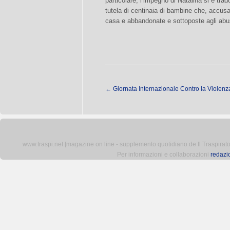
particolare, l’impegno di Natalina si è trad
tutela di centinaia di bambine che, accusa
casa e abbandonate e sottoposte agli abus
←
Giornata Internazionale Contro la Violenz
www.traspi.net [magazine on line - supplemento quotidiano de Il Traspiratore 
Per informazioni e collaborazioni
redazi