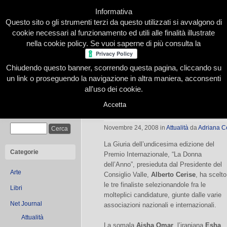
Informativa
Questo sito o gli strumenti terzi da questo utilizzati si avvalgono di
cookie necessari al funzionamento ed utili alle finalità illustrate
nella cookie policy. Se vuoi saperne di più consulta la
Chiudendo questo banner, scorrendo questa pagina, cliccando su
Home
Presentazione
Redazione
Le nostre firme
un link o proseguendo la navigazione in altra maniera, acconsenti
all’uso dei cookie.
Accetta
Donna dell’anno 2008
Cerca
Novembre 24, 2008
in
Attualità
da
Adriana C
La Giuria dell’undicesima edizione del
Categorie
Premio Internazionale, “La Donna
dell’Anno”, presieduta dal Presidente del
Arte
Consiglio Valle,
Alberto Cerise
, ha scelto
le tre finaliste selezionandole fra le
Libri
molteplici candidature, giunte dalle varie
Net Journal
associazioni nazionali e internazionali.
Attualità
La somala
Aisha Omar
, l’iraniana
Esha