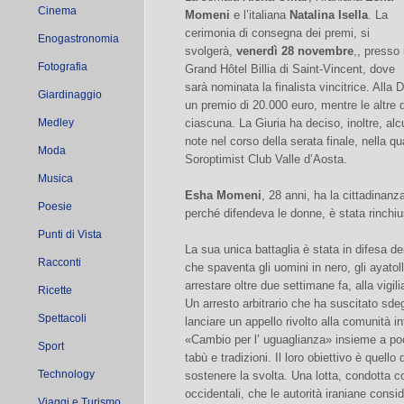
Cinema
Momeni
e l’italiana
Natalina Isella
. La
cerimonia di consegna dei premi, si
Enogastronomia
svolgerà,
venerdì 28 novembre
,, presso i
Fotografia
Grand Hôtel Billia di Saint-Vincent, dove
sarà nominata la finalista vincitrice. All
Giardinaggio
un premio di 20.000 euro, mentre le altre 
Medley
ciascuna. La Giuria ha deciso, inoltre, a
note nel corso della serata finale, nella 
Moda
Soroptimist Club Valle d’Aosta.
Musica
Esha Momeni
, 28 anni, ha la cittadinan
Poesie
perché difendeva le donne, è stata rinchius
Punti di Vista
La sua unica battaglia è stata in difesa dei
Racconti
che spaventa gli uomini in nero, gli ayatol
arrestare oltre due settimane fa, alla vigili
Ricette
Un arresto arbitrario che ha suscitato sde
Spettacoli
lanciare un appello rivolto alla comunità i
«Cambio per l’ uguaglianza» insieme a po
Sport
tabù e tradizioni. Il loro obiettivo è quello
Technology
sostenere la svolta. Una lotta, condotta c
occidentali, che le autorità iraniane consi
Viaggi e Turismo