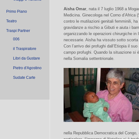
Aisha Omar
, nata il 7 luglio 1968 a Moga
Primo Piano
Medicina. Ginecologa nel Corno d’Africa (S
Teatro
contro le mutilazioni genitali femminili, h
gravidanze a rischio a Gibuti e aiuta i b
Traspi Partner
organizzando le operazioni chirurgiche in I
006
necessarie. Aisha ha vissuto sotto scorta e,
Con l’arrivo dei profughi dall’Etiopia il su
il Traspiratore
campo profughi. Quando la situazione si è 
Libri da Gustare
nella Somalia settentrionale.
Pietro d'Agostino
Sudate Carte
nella Repubblica Democratica del Congo, co