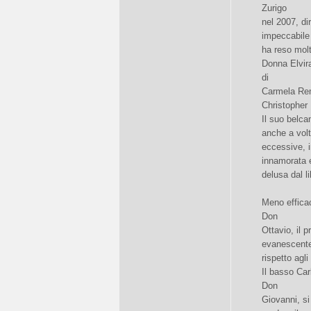
Zurigo
nel 2007, di
impeccabile
ha reso molt
Donna Elvira
di
Carmela Remi
Christopher 
Il suo belca
anche a vol
eccessive, i
innamorata 
delusa dal li
Meno efficac
Don
Ottavio, il 
evanescent
rispetto agli 
Il basso Car
Don
Giovanni, si