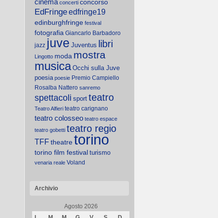
cinema
concorso
concerti
EdFringe
edfringe19
edinburghfringe
festival
fotografia
Giancarlo Barbadoro
juve
libri
Juventus
jazz
mostra
moda
Lingotto
musica
Occhi sulla Juve
poesia
Premio Campiello
poesie
Rosalba Nattero
sanremo
teatro
spettacoli
sport
teatro carignano
Teatro Alfieri
teatro colosseo
teatro espace
teatro regio
teatro gobetti
torino
TFF
theatre
torino film festival
turismo
Voland
venaria reale
Archivio
Agosto 2026
L
M
M
G
V
S
D