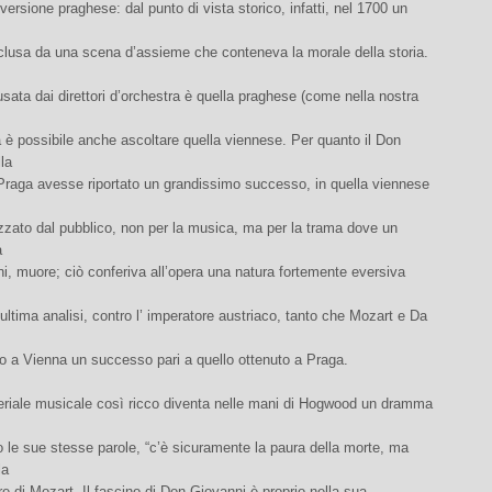
 versione praghese: dal punto di vista storico, infatti, nel 1700 un
lusa da una scena d’assieme che conteneva la morale della storia.
sata dai direttori d’orchestra è quella praghese (come nella nostra
 è possibile anche ascoltare quella viennese. Per quanto il Don
la
 Praga avesse riportato un grandissimo successo, in quella viennese
zzato dal pubblico, non per la musica, ma per la trama dove un
a
, muore; ciò conferiva all’opera una natura fortemente eversiva
n ultima analisi, contro l’ imperatore austriaco, tanto che Mozart e Da
o a Vienna un successo pari a quello ottenuto a Praga.
riale musicale così ricco diventa nelle mani di Hogwood un dramma
 le sue stesse parole, “c’è sicuramente la paura della morte, ma
la
ere di Mozart. Il fascino di Don Giovanni è proprio nella sua