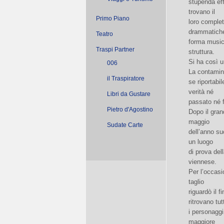
stupenda eff
trovano il
Primo Piano
loro complet
drammatiche
Teatro
forma musica
Traspi Partner
struttura.
Si ha così u
006
La contamin
il Traspiratore
se riportabil
verità né
Libri da Gustare
passato né 
Pietro d'Agostino
Dopo il gra
maggio
Sudate Carte
dell’anno su
un luogo
di prova del
viennese.
Per l’occasi
taglio
riguardò il 
ritrovano tutt
i personaggi
maggiore