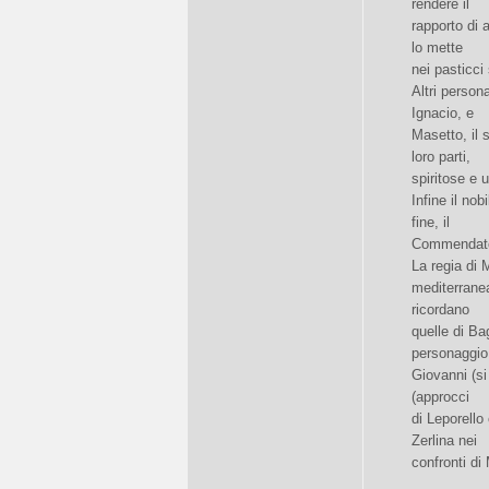
rendere il
rapporto di 
lo mette
nei pasticci
Altri person
Ignacio, e
Masetto, il
loro parti,
spiritose e 
Infine il no
fine, il
Commendator
La regia di 
mediterranea
ricordano
quelle di Bag
personaggi
Giovanni (si
(approcci
di Leporell
Zerlina nei
confronti di