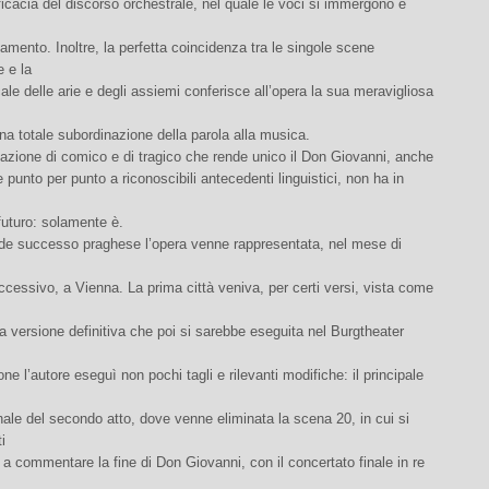
icacia del discorso orchestrale, nel quale le voci si immergono e
amento. Inoltre, la perfetta coincidenza tra le singole scene
 e la
le delle arie e degli assiemi conferisce all’opera la sua meravigliosa
na totale subordinazione della parola alla musica.
azione di comico e di tragico che rende unico il Don Giovanni, anche
e punto per punto a riconoscibili antecedenti linguistici, non ha in
futuro: solamente è.
nde successo praghese l’opera venne rappresentata, nel mese di
ccessivo, a Vienna. La prima città veniva, per certi versi, vista come
la versione definitiva che poi si sarebbe eseguita nel Burgtheater
one l’autore eseguì non pochi tagli e rilevanti modifiche: il principale
finale del secondo atto, dove venne eliminata la scena 20, in cui si
i
 a commentare la fine di Don Giovanni, con il concertato finale in re