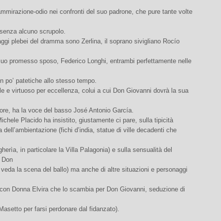
ammirazione-odio nei confronti del suo padrone, che pure tante volte
 senza alcuno scrupolo.
aggi plebei del dramma sono Zerlina, il soprano sivigliano Rocío
 suo promesso sposo, Federico Longhi, entrambi perfettamente nelle
un po’ patetiche allo stesso tempo.
bile e virtuoso per eccellenza, colui a cui Don Giovanni dovrà la sua
e, ha la voce del basso José Antonio García.
Michele Placido ha insistito, giustamente ci pare, sulla tipicità
 dell’ambientazione (fichi d’india, statue di ville decadenti che
herìa, in particolare la Villa Palagonia) e sulla sensualità del
o Don
 veda la scena del ballo) ma anche di altre situazioni e personaggi
o con Donna Elvira che lo scambia per Don Giovanni, seduzione di
 Masetto per farsi perdonare dal fidanzato).