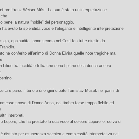
rettore Franz-Weiser-Möst. La sua è stata un’interpretazione
 che
o bene la natura “nobile” del personaggio.
 ha avuto la splendida voce e l’elegante e intelligente interpretazione
gio, applaudita l’anno scorso nel Così fan tutte diretto da
Franklin.
nto ha conferito all’animo di Donna Elvira quelle note tragiche ma
te
n bilico tra lucidità e follia che sono tipiche della donna ancora
e
bertino.
e ci è parso il tenore di origini croate Tomislav Mužek nei panni di
promesso sposo di Donna Anna, dal timbro forse troppo flebile ed
e
altri interpreti.
lo Lepore, che ha prestato la sua voce al celebre Leporello, servo di
 è distinto per esuberanza scenica e complessità interpretativa nel