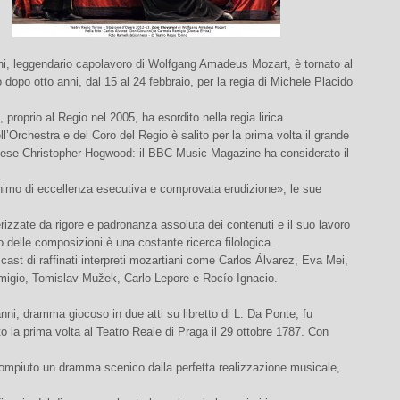
i, leggendario capolavoro di Wolfgang Amadeus Mozart, è tornato al
 dopo otto anni, dal 15 al 24 febbraio, per la regia di Michele Placido
, proprio al Regio nel 2005, ha esordito nella regia lirica.
ll’Orchestra e del Coro del Regio è salito per la prima volta il grande
nglese Christopher Hogwood: il BBC Music Magazine ha considerato il
imo di eccellenza esecutiva e comprovata erudizione»; le sue
rizzate da rigore e padronanza assoluta dei contenuti e il suo lavoro
vo delle composizioni è una costante ricerca filologica.
cast di raffinati interpreti mozartiani come Carlos Álvarez, Eva Mei,
igio, Tomislav Mužek, Carlo Lepore e Rocío Ignacio.
nni, dramma giocoso in due atti su libretto di L. Da Ponte, fu
o la prima volta al Teatro Reale di Praga il 29 ottobre 1787. Con
ompiuto un dramma scenico dalla perfetta realizzazione musicale,