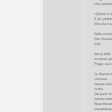
che contiene
«Questo è il 
E de’ perfidi
Alla vita è 
Nella versio
Don Giovann
(soli
bassi) delle
avvenuto gi
Praga; seco
La disputa tr
viennese
nacque quas
scelte.
Dal punto di 
membri dell
Neue Mozart-
mozartiana)