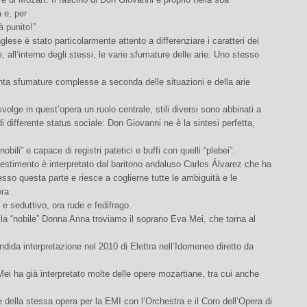
 e, per
à punito!”
nglese è stato particolarmente attento a differenziare i caratteri dei
, all’interno degli stessi, le varie sfumature delle arie. Uno stesso
enta sfumature complesse a seconda delle situazioni e della arie
svolge in quest’opera un ruolo centrale, stili diversi sono abbinati a
i differente status sociale: Don Giovanni ne è la sintesi perfetta,
obili” e capace di registri patetici e buffi con quelli “plebei”.
lestimento è interpretato dal baritono andaluso Carlos Álvarez che ha
sso questa parte e riesce a coglierne tutte le ambiguità e le
ora
 e seduttivo, ora rude e fedifrago.
lla “nobile” Donna Anna troviamo il soprano Eva Mei, che torna al
ndida interpretazione nel 2010 di Elettra nell’Idomeneo diretto da
Mei ha già interpretato molte delle opere mozartiane, tra cui anche
e della stessa opera per la EMI con l’Orchestra e il Coro dell’Opera di