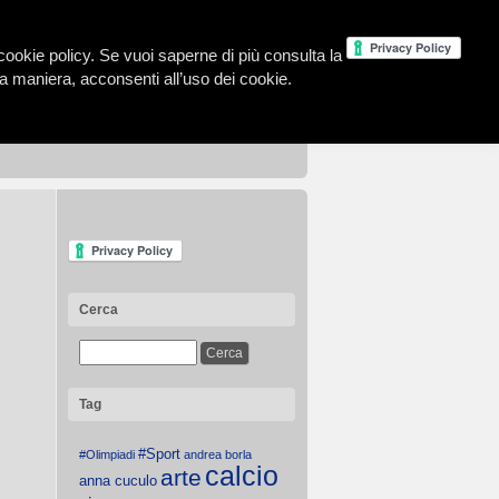
la cookie policy. Se vuoi saperne di più consulta la
 maniera, acconsenti all’uso dei cookie.
Cerca
Tag
#Sport
#Olimpiadi
andrea borla
calcio
arte
anna cuculo