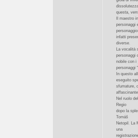
dissolutezza
questa, verr
Il maestro i
personaggi e
personaggio
infatti pres
diverse.
La vocalità 
personaggi d
nobile con i
personaggi “n
In questo al
eseguito spe
sfumature, 
affascinante
Nel ruolo de
Regio
dopo la sple
Tomáš
Netopil. La 
una
registrazion