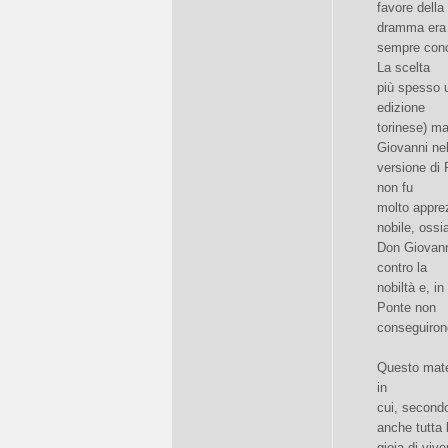
favore della
dramma era
sempre conc
La scelta
più spesso u
edizione
torinese) ma
Giovanni nel
versione di
non fu
molto appre
nobile, ossi
Don Giovanni
contro la
nobiltà e, i
Ponte non
conseguiron
Questo mate
in
cui, secondo
anche tutta 
gioia di viv