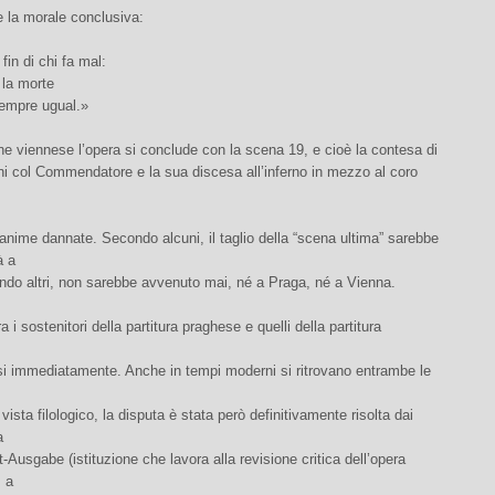
 la morale conclusiva:
fin di chi fa mal:
 la morte
sempre ugual.»
ne viennese l’opera si conclude con la scena 19, e cioè la contesa di
i col Commendatore e la sua discesa all’inferno in mezzo al coro
 anime dannate. Secondo alcuni, il taglio della “scena ultima” sarebbe
à a
ndo altri, non sarebbe avvenuto mai, né a Praga, né a Vienna.
a i sostenitori della partitura praghese e quelli della partitura
i immediatamente. Anche in tempi moderni si ritrovano entrambe le
vista filologico, la disputa è stata però definitivamente risolta dai
a
Ausgabe (istituzione che lavora alla revisione critica dell’opera
, a