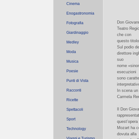
Cinema
Enogastronomia
Don Giovann
Fotografia
Teatro Regio
Giardinaggio
che con
questo titolo
Medley
Sul podio de
Moda
direttore i
suo
Musica
nome «sinon
Poesie
esecuzioni
sono caratte
Punti di Vista
interpretati
Racconti
In scena un 
Carmela Rem
Ricette
Il Don Giova
Spettacoli
rappresentat
Sport
quest’opera
Mozart ha c
Technology
dovuta alla
Viaggi e Turismo