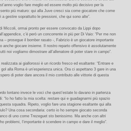
st’anno voglio fare meglio ed essere molto più decisivo per la
 sento più maturo: qui alla Juve cresci sia come giocatore che come
 a gestire soprattutto le pressioni, che qui sono alte”.
 di Miccoli, ormai pronto per essere convocato da Lippi dopo
 all’appendice, c’è però un concorrente in più per Di Vaio: “Per me non
a – prosegue il bomber rasato -, Fabrizio è un giocatore importante
 anche giocare insieme. Il nostro reparto offensivo è assolutamente
utti noi vogliamo dimostrare all’allenatore di poter stare in campo”.
 realizzata ai giallorossi è un ricordo fresco ed esaltante: “Entrare e
gol alla Roma è un’esperienza unica. Ora ci aspettano 3 gare in una
spero di poter dare ancora il mio contributo alle vittorie di questa
rdo lontano invece le voci che quest’estate lo davano in partenza
idi: “Io ho fatto la mia scelta: restare qui e guadagnarmi più spazio
 questa squadra. Ripeto, voglio fare una stagione esaltante qui alla
dulo? Una cosa secondaria: certo io ho sempre giocato seconda
fianco di uno come Trezeguet sto benissimo. Ma anche con altri
o problemi, l’importante è scendere in campo e dare il meglio”.