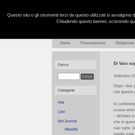
Questo sito o gli strumenti terzi da questo utilizzati si avvalgono d
Chiudendo questo banner, scorrendo ques
Home
Presentazione
Redazione
Di Vaio su
Cerca
Settembre 2
Dopo i due 
Categorie
che questo 
Arte
In conferen
scorso entro
Libri
– dichiara s
Net Journal
che in quest
sue carte, l
Attualità
meglio tutte