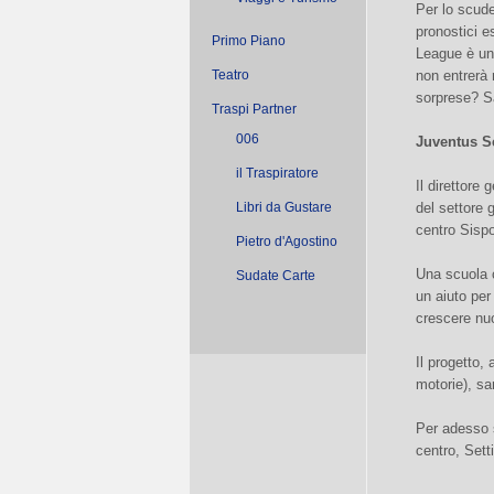
Per lo scude
pronostici e
Primo Piano
League è un 
Teatro
non entrerà 
sorprese? S
Traspi Partner
006
Juventus Sc
il Traspiratore
Il direttor
Libri da Gustare
del settore 
centro Sispo
Pietro d'Agostino
Una scuola c
Sudate Carte
un aiuto per
crescere nuo
Il progetto,
motorie), sar
Per adesso s
centro, Sett