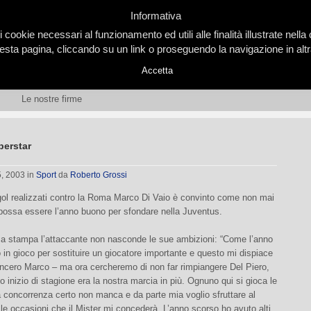
Informativa
i cookie necessari al funzionamento ed utili alle finalità illustrate nel
ta pagina, cliccando su un link o proseguendo la navigazione in altra
Accetta
Le nostre firme
perstar
5, 2003
in
Sport
da
Roberto Grossi
gol realizzati contro la Roma Marco Di Vaio è convinto come non mai
possa essere l’anno buono per sfondare nella Juventus.
za stampa l’attaccante non nasconde le sue ambizioni: “Come l’anno
 in gioco per sostituire un giocatore importante e questo mi dispiace
incero Marco – ma ora cercheremo di non far rimpiangere Del Piero,
o inizio di stagione era la nostra marcia in più. Ognuno qui si gioca le
a concorrenza certo non manca e da parte mia voglio sfruttare al
 le occasioni che il Mister mi concederà. L’anno scorso ho avuto alti