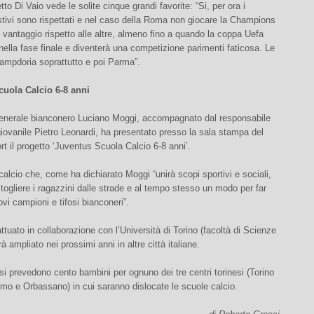
tto Di Vaio vede le solite cinque grandi favorite: “Si, per ora i
stivi sono rispettati e nel caso della Roma non giocare la Champions
vantaggio rispetto alle altre, almeno fino a quando la coppa Uefa
nella fase finale e diventerà una competizione parimenti faticosa. Le
ampdoria soprattutto e poi Parma”.
uola Calcio 6-8 anni
e generale bianconero Luciano Moggi, accompagnato dal responsabile
giovanile Pietro Leonardi, ha presentato presso la sala stampa del
rt il progetto ‘Juventus Scuola Calcio 6-8 anni’.
alcio che, come ha dichiarato Moggi “unirà scopi sportivi e sociali,
 togliere i ragazzini dalle strade e al tempo stesso un modo per far
vi campioni e tifosi bianconeri”.
 attuato in collaborazione con l’Università di Torino (facoltà di Scienze
à ampliato nei prossimi anni in altre città italiane.
i prevedono cento bambini per ognuno dei tre centri torinesi (Torino
imo e Orbassano) in cui saranno dislocate le scuole calcio.