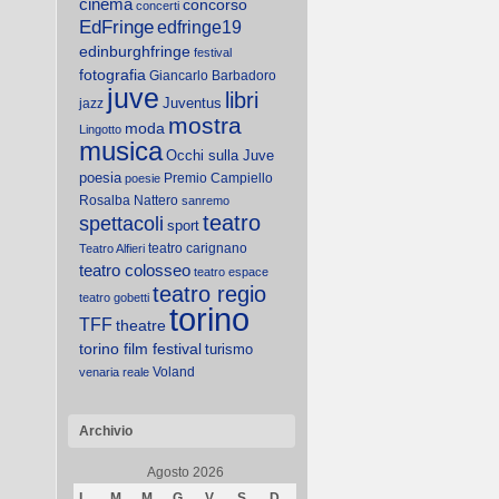
cinema
concorso
concerti
EdFringe
edfringe19
edinburghfringe
festival
fotografia
Giancarlo Barbadoro
juve
libri
Juventus
jazz
mostra
moda
Lingotto
musica
Occhi sulla Juve
poesia
Premio Campiello
poesie
Rosalba Nattero
sanremo
teatro
spettacoli
sport
teatro carignano
Teatro Alfieri
teatro colosseo
teatro espace
teatro regio
teatro gobetti
torino
TFF
theatre
torino film festival
turismo
Voland
venaria reale
Archivio
Agosto 2026
L
M
M
G
V
S
D