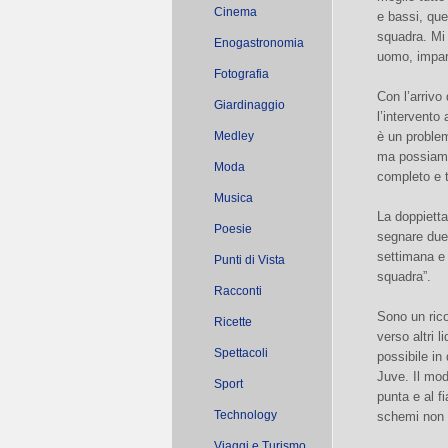
Cinema
e bassi, que
squadra. Mi
Enogastronomia
uomo, impari
Fotografia
Con l’arrivo
Giardinaggio
l’intervento
Medley
è un problem
ma possiamo
Moda
completo e t
Musica
La doppietta
Poesie
segnare due 
settimana e 
Punti di Vista
squadra”.
Racconti
Sono un rico
Ricette
verso altri l
Spettacoli
possibile in
Juve. Il mo
Sport
punta e al 
Technology
schemi non h
Viaggi e Turismo