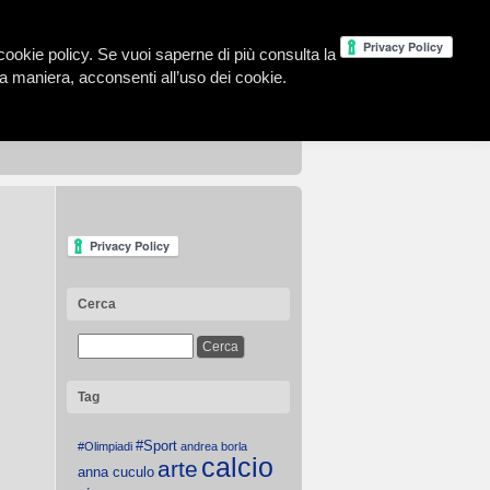
la cookie policy. Se vuoi saperne di più consulta la
 maniera, acconsenti all’uso dei cookie.
Cerca
Tag
#Sport
#Olimpiadi
andrea borla
calcio
arte
anna cuculo