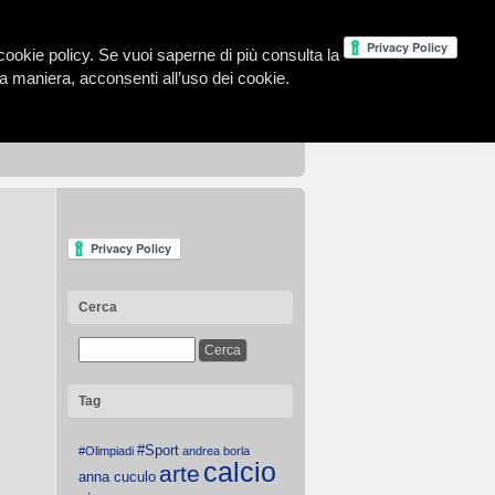
la cookie policy. Se vuoi saperne di più consulta la
 maniera, acconsenti all’uso dei cookie.
Cerca
Tag
#Sport
#Olimpiadi
andrea borla
calcio
arte
anna cuculo