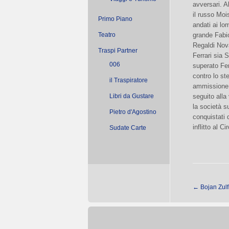
avversari. A
il russo Mo
Primo Piano
andati ai lo
Teatro
grande Fabio
Regaldi Nova
Traspi Partner
Ferrari sia
006
superato Fer
contro lo st
il Traspiratore
ammissione, 
Libri da Gustare
seguito alla
la società s
Pietro d'Agostino
conquistati 
inflitto al 
Sudate Carte
←
Bojan Zulf