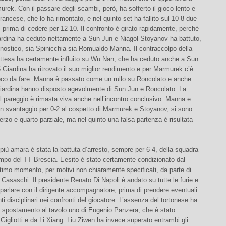
urek. Con il passare degli scambi, però, ha sofferto il gioco lento e
 francese, che lo ha rimontato, e nel quinto set ha fallito sul 10-8 due
 prima di cedere per 12-10. Il confronto è girato rapidamente, perché
rdina ha ceduto nettamente a Sun Jun e Niagol Stoyanov ha battuto,
nostico, sia Spinicchia sia Romualdo Manna. Il contraccolpo della
nattesa ha certamente influito su Wu Nan, che ha ceduto anche a Sun
5 Giardina ha ritrovato il suo miglior rendimento e per Marmurek c’è
oco da fare. Manna è passato come un rullo su Roncolato e anche
ardina hanno disposto agevolmente di Sun Jun e Roncolato. La
 pareggio è rimasta viva anche nell’incontro conclusivo. Manna e
in svantaggio per 0-2 al cospetto di Marmurek e Stoyanov, si sono
terzo e quarto parziale, ma nel quinto una falsa partenza è risultata
iù amara è stata la battuta d’arresto, sempre per 6-4, della squadra
mpo del TT Brescia. L’esito è stato certamente condizionato dal
’ultimo momento, per motivi non chiaramente specificati, da parte di
 Casaschi. Il presidente Renato Di Napoli è andato su tutte le furie e
i parlare con il dirigente accompagnatore, prima di prendere eventuali
i disciplinari nei confronti del giocatore. L’assenza del tortonese ha
o spostamento al tavolo uno di Eugenio Panzera, che è stato
 Gigliotti e da Li Xiang. Liu Ziwen ha invece superato entrambi gli