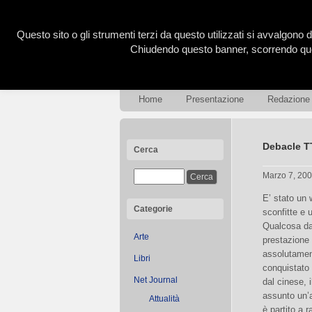
Questo sito o gli strumenti terzi da questo utilizzati si avvalgono d
Chiudendo questo banner, scorrendo ques
Home
Presentazione
Redazione
Debacle T
Cerca
Marzo 7, 20
E’ stato un 
Categorie
sconfitte e 
Qualcosa da 
Arte
prestazione 
assolutamen
Libri
conquistato 
Net Journal
dal cinese, 
assunto un’a
Attualità
è partito a 