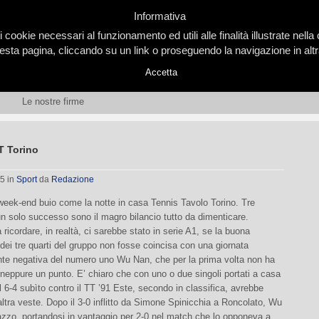
Informativa
i cookie necessari al funzionamento ed utili alle finalità illustrate nel
ta pagina, cliccando su un link o proseguendo la navigazione in altra
Accetta
Le nostre firme
T Torino
05
in
Sport
da
Redazione
week-end buio come la notte in casa Tennis Tavolo Torino. Tre
un solo successo sono il magro bilancio tutto da dimenticare.
ricordare, in realtà, ci sarebbe stato in serie A1, se la buona
dei tre quarti del gruppo non fosse coincisa con una giornata
te negativa del numero uno Wu Nan, che per la prima volta non ha
neppure un punto. E’ chiaro che con uno o due singoli portati a casa
il 6-4 subìto contro il TT ’91 Este, secondo in classifica, avrebbe
ltra veste. Dopo il 3-0 inflitto da Simone Spinicchia a Roncolato, Wu
razzo, portandosi in vantaggio per 2-0 nel match che lo opponeva a