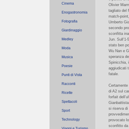
Cinema
Olivier Marm
tagliato del
Enogastronomia
match-point,
Fotografia
Umberto Gia
secondo pro
Giardinaggio
sconfitta i
Medley
Jun. Sull’1-
stato ben p
Moda
Wu Nan e Gi
speranza del
Musica
Spinicchia, 
Poesie
aggiudicati 
fatale.
Punti di Vista
Racconti
Certamente p
di A2 sul ca
Ricette
forfait dell
Spettacoli
Gianbattista
si riserva d
Sport
provvediment
Technology
provocato l
sconfitto da
Viaggi e Turismo