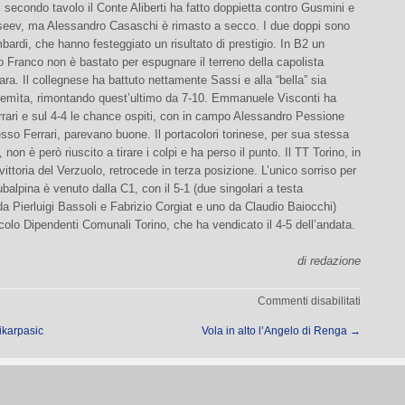
l secondo tavolo il Conte Aliberti ha fatto doppietta contro Gusmini e
iseev, ma Alessandro Casaschi è rimasto a secco. I due doppi sono
mbardi, che hanno festeggiato un risultato di prestigio. In B2 un
 Franco non è bastato per espugnare il terreno della capolista
ra. Il collegnese ha battuto nettamente Sassi e alla “bella” sia
 Semìta, rimontando quest’ultimo da 7-10. Emmanuele Visconti ha
rari e sul 4-4 le chance ospiti, con in campo Alessandro Pessione
esso Ferrari, parevano buone. Il portacolori torinese, per sua stessa
non è però riuscito a tirare i colpi e ha perso il punto. Il TT Torino, in
 vittoria del Verzuolo, retrocede in terza posizione. L’unico sorriso per
ubalpina è venuto dalla C1, con il 5-1 (due singolari a testa
da Pierluigi Bassoli e Fabrizio Corgiat e uno da Claudio Baiocchi)
Circolo Dipendenti Comunali Torino, che ha vendicato il 4-5 dell’andata.
di redazione
su
Commenti disabilitati
Debacle
ikarpasic
Vola in alto l’Angelo di Renga
→
TT
Torino