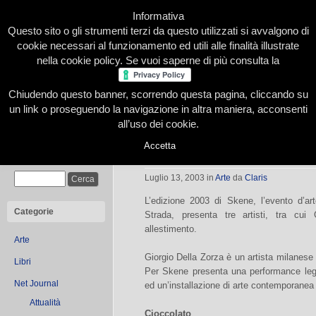
Informativa
Questo sito o gli strumenti terzi da questo utilizzati si avvalgono di
cookie necessari al funzionamento ed utili alle finalità illustrate
nella cookie policy. Se vuoi saperne di più consulta la
Chiudendo questo banner, scorrendo questa pagina, cliccando su
Home
Presentazione
Redazione
Le nostre firme
un link o proseguendo la navigazione in altra maniera, acconsenti
all’uso dei cookie.
Accetta
Dal Cioccolato al Dinamismo Cosm
Cerca
Luglio 13, 2003
in
Arte
da
Claris
L’edizione 2003 di Skene, l’evento d’art
Categorie
Strada, presenta tre artisti, tra cu
allestimento.
Arte
Giorgio Della Zorza è un artista milanese 
Libri
Per Skene presenta una performance leg
Net Journal
ed un’installazione di arte contemporanea
Attualità
Cioccolato