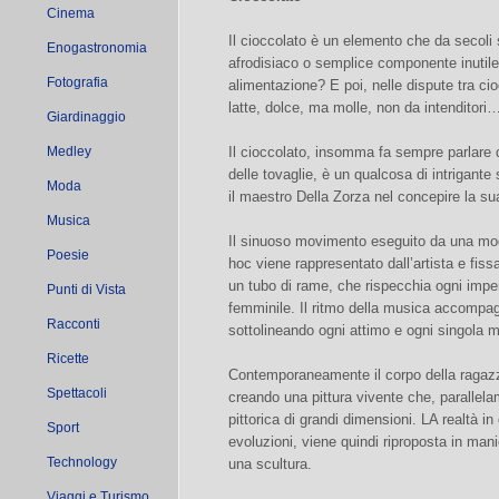
Cinema
Il cioccolato è un elemento che da secoli 
Enogastronomia
afrodisiaco o semplice componente inutile
Fotografia
alimentazione? E poi, nelle dispute tra cio
latte, dolce, ma molle, non da intenditori
Giardinaggio
Medley
Il cioccolato, insomma fa sempre parlare di
delle tovaglie, è un qualcosa di intrigant
Moda
il maestro Della Zorza nel concepire la s
Musica
Il sinuoso movimento eseguito da una mo
Poesie
hoc viene rappresentato dall’artista e fissat
un tubo di rame, che rispecchia ogni impe
Punti di Vista
femminile. Il ritmo della musica accompa
Racconti
sottolineando ogni attimo e ogni singola 
Ricette
Contemporaneamente il corpo della ragazza
Spettacoli
creando una pittura vivente che, parallela
pittorica di grandi dimensioni. LA realtà in
Sport
evoluzioni, viene quindi riproposta in ma
Technology
una scultura.
Viaggi e Turismo