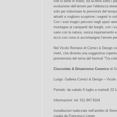
che si tiene in mano, tra la terra sotto i pi
evoluzione dell’amore per l’ebbrezza etere
solo per indovinare le previsioni del tem
attratti e vogliono scoprirne i segreti in so
Con i suoi magici percorsi negli spazi aerei
montagne ai campanili dei borghi, con i suo
sano con la natura, senza inquinamento e c
ecco con cosa si accompagna l’amore per
Nel Vicolo Romano di Cornici & Design vi
metri, che diventa una suggestiva copertu
promemoria del tema del festival “Tra ciel
Cioccolato & Dinamismo Cosmico
di Gi
Luogo: Galleria Cornici & Design – Vicolo 
Periodo: da sabato 5 luglio a martedì 22 l
Informazioni: tel. 011.947.8164
Installazioni realizzate nell’ambito di S
curata da Francesco Longo