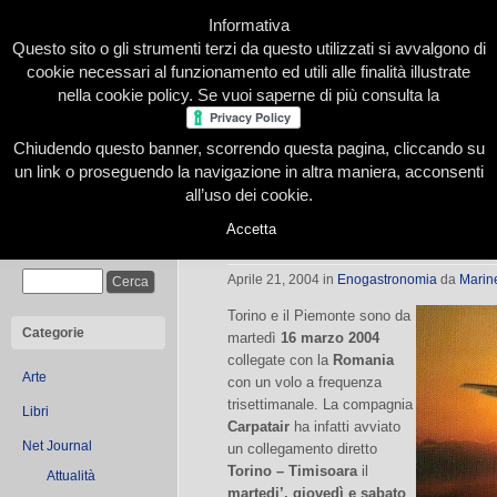
Informativa
Questo sito o gli strumenti terzi da questo utilizzati si avvalgono di
cookie necessari al funzionamento ed utili alle finalità illustrate
nella cookie policy. Se vuoi saperne di più consulta la
Chiudendo questo banner, scorrendo questa pagina, cliccando su
Home
Presentazione
Redazione
Le nostre firme
un link o proseguendo la navigazione in altra maniera, acconsenti
all’uso dei cookie.
Accetta
Da Torino a Timisoara
Cerca
Aprile 21, 2004
in
Enogastronomia
da
Marin
Torino e il Piemonte sono da
Categorie
martedì
16 marzo 2004
collegate con la
Romania
Arte
con un volo a frequenza
trisettimanale. La compagnia
Libri
Carpatair
ha infatti avviato
Net Journal
un collegamento diretto
Torino – Timisoara
il
Attualità
martedi’, giovedì e sabato