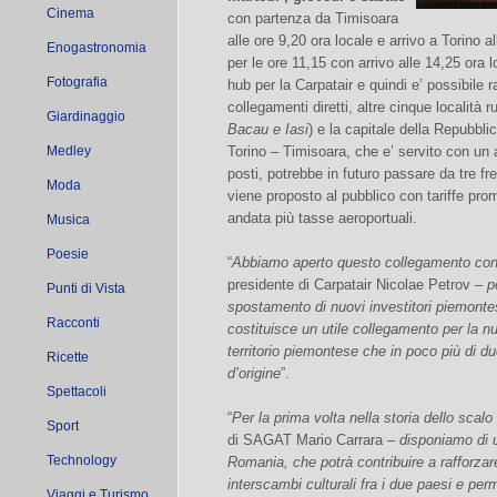
Cinema
con partenza da Timisoara
alle ore 9,20 ora locale e arrivo a Torino a
Enogastronomia
per le ore 11,15 con arrivo alle 14,25 ora 
Fotografia
hub per la Carpatair e quindi e’ possibile r
collegamenti diretti, altre cinque località 
Giardinaggio
Bacau e Iasi
) e la capitale della Repubbl
Medley
Torino – Timisoara, che e’ servito con u
posti, potrebbe in futuro passare da tre fr
Moda
viene proposto al pubblico con tariffe prom
andata più tasse aeroportuali.
Musica
Poesie
“
Abbiamo aperto questo collegamento con l
presidente di Carpatair Nicolae Petrov –
p
Punti di Vista
spostamento di nuovi investitori piemonte
Racconti
costituisce un utile collegamento per la
territorio piemontese che in poco più di du
Ricette
d’origine
”.
Spettacoli
“
Per la prima volta nella storia dello scalo
Sport
di SAGAT Mario Carrara –
disponiamo di u
Technology
Romania, che potrà contribuire a rafforzare 
interscambi culturali fra i due paesi e pe
Viaggi e Turismo