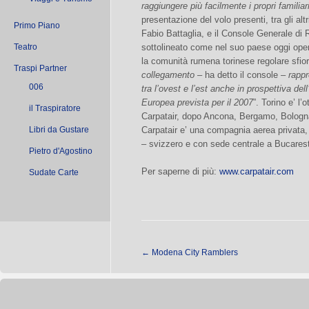
raggiungere più facilmente i propri familiari
presentazione del volo presenti, tra gli al
Primo Piano
Fabio Battaglia, e il Console Generale 
Teatro
sottolineato come nel suo paese oggi oper
la comunità rumena torinese regolare sfior
Traspi Partner
collegamento
– ha detto il console –
rappr
006
tra l’ovest e l’est anche in prospettiva de
Europea prevista per il 2007
”. Torino e’ l’
il Traspiratore
Carpatair, dopo Ancona, Bergamo, Bologn
Libri da Gustare
Carpatair e’ una compagnia aerea privata,
– svizzero e con sede centrale a Bucares
Pietro d'Agostino
Per saperne di più:
www.carpatair.com
Sudate Carte
←
Modena City Ramblers