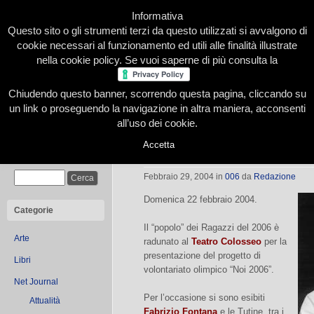
Informativa
Questo sito o gli strumenti terzi da questo utilizzati si avvalgono di
cookie necessari al funzionamento ed utili alle finalità illustrate
nella cookie policy. Se vuoi saperne di più consulta la
Chiudendo questo banner, scorrendo questa pagina, cliccando su
Home
Presentazione
Redazione
Le nostre firme
un link o proseguendo la navigazione in altra maniera, acconsenti
all’uso dei cookie.
Accetta
Da Farina 00 a James Tont
Cerca
Febbraio 29, 2004
in
006
da
Redazione
Domenica 22 febbraio 2004.
Categorie
Il “popolo” dei Ragazzi del 2006 è
Arte
radunato al
Teatro Colosseo
per la
presentazione del progetto di
Libri
volontariato olimpico “Noi 2006”.
Net Journal
Per l’occasione si sono esibiti
Attualità
Fabrizio Fontana
e le Tutine, tra i