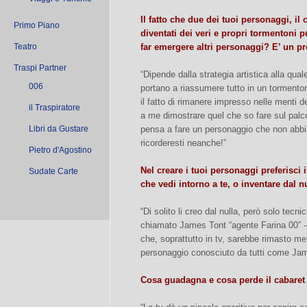
Il fatto che due dei tuoi personaggi, il
Primo Piano
diventati dei veri e propri tormentoni 
Teatro
far emergere altri personaggi? E’ un p
Traspi Partner
“Dipende dalla strategia artistica alla qual
006
portano a riassumere tutto in un tormenton
il fatto di rimanere impresso nelle menti d
il Traspiratore
a me dimostrare quel che so fare sul palco
Libri da Gustare
pensa a fare un personaggio che non abbia
ricorderesti neanche!”
Pietro d'Agostino
Nel creare i tuoi personaggi preferisci
Sudate Carte
che vedi intorno a te, o inventare dal n
“Di solito li creo dal nulla, però solo te
chiamato James Tont “agente Farina 00″ –
che, soprattutto in tv, sarebbe rimasto me
personaggio conosciuto da tutti come Ja
Cosa guadagna e cosa perde il cabaret 