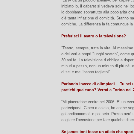
“La tv dà un piccolo aperitivo per capire c
iniziato io, il cabaret si vedeva solo nei l
lo dobbiamo soprattutto alla popolarità che
c’è tanta inflazione di comicità. Stanno 
comiche. La differenza la fa comunque la q
Preferisci il teatro o la televisione?
“Teatro, sempre, tutta la vita. Al massimo
o dei veri e propri “lunghi scatch”, come 
30 ani fa. La televisione ti obbliga a rispe
minuti a pezzo, non un minuto di più né un
di sei e me l’hanno tagliato!”
Parlando invece di olimpiadi… Tu sei 
pratichi qualcuno? Verrai a Torino nel
“Mi piacerebbe venire nel 2006. E’ un eve
parteciparvi. Gioco a calcio, ho anche se
gol andiaaaamo!- e poi scio. Presto avrò
cogliere l’occasione per fare qualche disc
Se james tont fosse un atleta che spor