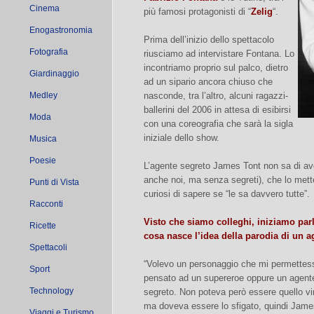
Cinema
più famosi protagonisti di “
Zelig
“.
Enogastronomia
Prima dell’inizio dello spettacolo
Fotografia
riusciamo ad intervistare Fontana. Lo
incontriamo proprio sul palco, dietro
Giardinaggio
ad un sipario ancora chiuso che
Medley
nasconde, tra l’altro, alcuni ragazzi-
ballerini del 2006 in attesa di esibirsi
Moda
con una coreografia che sarà la sigla
iniziale dello show.
Musica
Poesie
L’agente segreto James Tont non sa di ave
anche noi, ma senza segreti), che lo mett
Punti di Vista
curiosi di sapere se “le sa davvero tutte”.
Racconti
Visto che siamo colleghi, iniziamo par
Ricette
cosa nasce l’idea della parodia di un 
Spettacoli
“Volevo un personaggio che mi permettesse
Sport
pensato ad un supereroe oppure un agente 
Technology
segreto. Non poteva però essere quello v
ma doveva essere lo sfigato, quindi Jam
Viaggi e Turismo