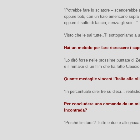
“Potrebbe fare lo sciatore – scenderebbe a
oppure bob, con un tizio americano sopra 
oppure il salto di faccia, senza gli scii…”
Visto che le sai tutte..Ti sottoponiamo a u
Hai un metodo per fare ricrescere i cape
“Lo dirò forse nelle prossime puntate di Zel
è il remake di un film che ha fatto Claudi
Quante medaglie vincerà l’Italia alle o
“In percentuale direi tre su dieci… realistic
Per concludere una domanda da un mili
Incontrada?
“Perché limitarsi? Tutte e due e allegriaaa