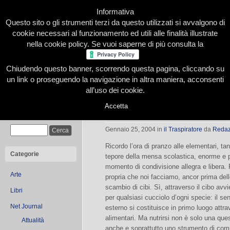
Informativa
Questo sito o gli strumenti terzi da questo utilizzati si avvalgono di
cookie necessari al funzionamento ed utili alle finalità illustrate
nella cookie policy. Se vuoi saperne di più consulta la
Chiudendo questo banner, scorrendo questa pagina, cliccando su
Home
Presentazione
Redazione
Le nostre firme
un link o proseguendo la navigazione in altra maniera, acconsenti
all’uso dei cookie.
Accetta
Cultura nel cibo
Cerca
Gennaio 25, 2004
in
il Traspiratore
da
Redaz
Ricordo l’ora di pranzo alle elementari, t
Categorie
tepore della mensa scolastica, enorme e p
momento di condivisione allegra e libera. 
Arte
propria che noi facciamo, ancor prima dello
scambio di cibi. Sì, attraverso il cibo avv
Libri
per qualsiasi cucciolo d’ogni specie: il s
Net Journal
esterno si costituisce in primo luogo attra
alimentari. Ma nutrirsi non è solo una que
Attualità
anche e soprattutto uno strumento di com