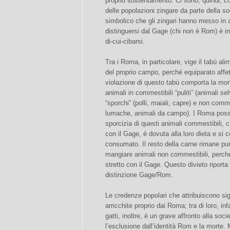
proprio sostentamento. Ci sono, quindi, co
delle popolazioni zingare da parte della s
simbolico che gli zingari hanno messo in 
distinguersi dal Gage (chi non è Rom) è i
di-cui-cibarsi.
Tra i Roma, in particolare, vige il tabù a
del proprio campo, perché equiparato affet
violazione di questo tabù comporta la mort
animali in commestibili “puliti” (animali se
“sporchi” (polli, maiali, capre) e non commes
lumache, animali da campo). I Roma posso
sporcizia di questi animali commestibili, c
con il Gage, è dovuta alla loro dieta e si 
consumato. Il resto della carne rimane pu
mangiare animali non commestibili, perch
stretto con il Gage. Questo divieto riporta a
distinzione Gage/Rom.
Le credenze popolari che attribuiscono sign
arricchite proprio dai Roma; tra di loro, in
gatti, inoltre, è un grave affronto alla so
l’esclusione dall’identità Rom e la morte. 