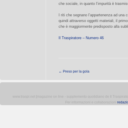
che sociale, in quanto l’impurità è trasmi
I riti che segnano l’appartenenza ad una c
quindi attraverso oggetti materiali, il primo
che è maggiormente predisposto alla su
Il Traspiratore – Numero 46
←
Preso per la gola
www.traspi.net [magazine on line - supplemento quotidiano de Il Traspiratore 
Per informazioni e collaborazioni
redazi