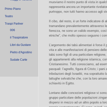
muoviamo il nostro punto di vista in qualch
rappresenta ancora un importante rivelator
Primo Piano
purtroppo, non tutti hanno accesso agli st
Teatro
Il cibo, del resto, è un forte indicatore di alt
Traspi Partner
tramandano prevalentemente attraverso le
006
fierezza, ne sono un valido esempio, così
etniche”, che molto spesso seguono i conve
il Traspiratore
Libri da Gustare
L’argomento dei tabù alimentari è forse il p
vita e alle manifestazioni di pensiero dell
Pietro d'Agostino
tabù sono figli di una particolare religion
gli appartenenti alla religione islamica, co
Sudate Carte
Cristianesimo. Tutti conosciamo, ad esemp
pasquali: l’agnello, figura di Cristo; i pani
tribolazioni degli Israeliti, ma soprattutto 
lattughe selvatiche che, con la loro amare
schiavitù in Egitto.
Lontano dalle concezioni religiose vi sono
gruppo particolare delle popolazioni zing
dispersi in mezzo ad un altro popolo a loro