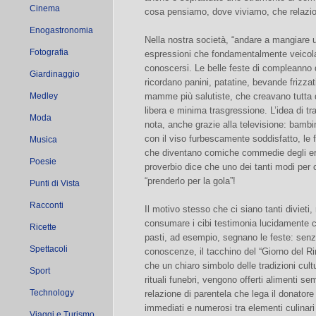
Cinema
cosa pensiamo, dove viviamo, che relazio
Enogastronomia
Nella nostra società, “andare a mangiare 
Fotografia
espressioni che fondamentalmente veicola
conoscersi. Le belle feste di compleanno
Giardinaggio
ricordano panini, patatine, bevande frizzati
Medley
mamme più salutiste, che creavano tutta qu
libera e minima trasgressione. L’idea di tr
Moda
nota, anche grazie alla televisione: bambi
con il viso furbescamente soddisfatto, le f
Musica
che diventano comiche commedie degli err
Poesie
proverbio dice che uno dei tanti modi per 
“prenderlo per la gola”!
Punti di Vista
Racconti
Il motivo stesso che ci siano tanti divieti
consumare i cibi testimonia lucidamente com
Ricette
pasti, ad esempio, segnano le feste: senz
Spettacoli
conoscenze, il tacchino del “Giorno del R
che un chiaro simbolo delle tradizioni cultu
Sport
rituali funebri, vengono offerti alimenti se
Technology
relazione di parentela che lega il donator
immediati e numerosi tra elementi culinari 
Viaggi e Turismo