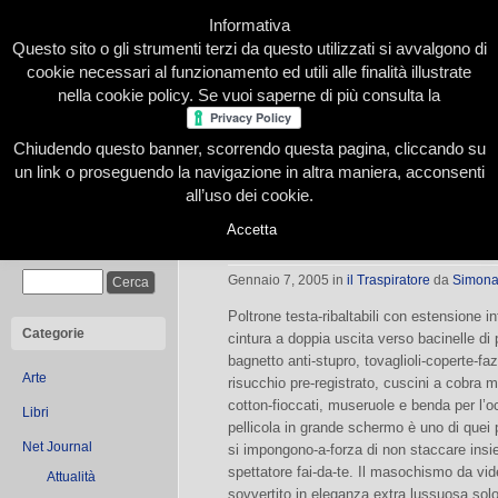
Informativa
Questo sito o gli strumenti terzi da questo utilizzati si avvalgono di
cookie necessari al funzionamento ed utili alle finalità illustrate
nella cookie policy. Se vuoi saperne di più consulta la
Chiudendo questo banner, scorrendo questa pagina, cliccando su
Home
Presentazione
Redazione
Le nostre firme
un link o proseguendo la navigazione in altra maniera, acconsenti
all’uso dei cookie.
Accetta
Costumi da multi-sale
Cerca
Gennaio 7, 2005
in
il Traspiratore
da
Simona
Poltrone testa-ribaltabili con estensione inf
Categorie
cintura a doppia uscita verso bacinelle di 
bagnetto anti-stupro, tovaglioli-coperte-faz
Arte
risucchio pre-registrato, cuscini a cobra m
cotton-fioccati, museruole e benda per l’
Libri
pellicola in grande schermo è uno di quei p
Net Journal
si impongono-a-forza di non staccare insie
spettatore fai-da-te. Il masochismo da vid
Attualità
sovvertito in eleganza extra lussuosa solo