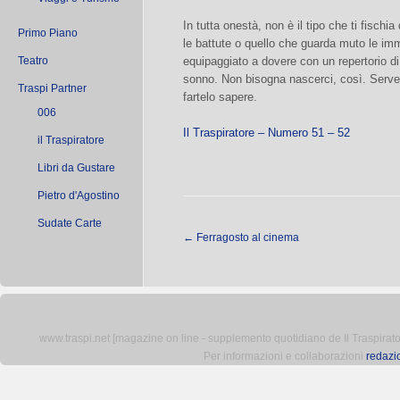
In tutta onestà, non è il tipo che ti fischia
Primo Piano
le battute o quello che guarda muto le im
Teatro
equipaggiato a dovere con un repertorio d
sonno. Non bisogna nascerci, così. Serve 
Traspi Partner
fartelo sapere.
006
Il Traspiratore – Numero 51 – 52
il Traspiratore
Libri da Gustare
Pietro d'Agostino
Sudate Carte
←
Ferragosto al cinema
www.traspi.net [magazine on line - supplemento quotidiano de Il Traspiratore 
Per informazioni e collaborazioni
redazi