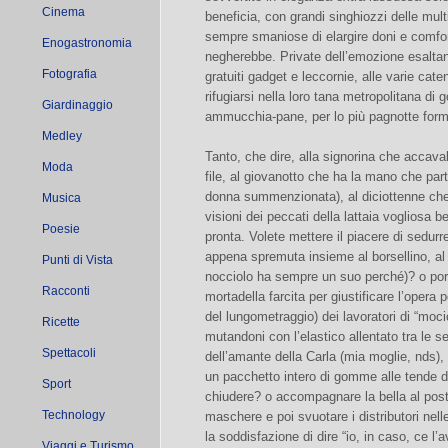
Cinema
beneficia, con grandi singhiozzi delle mult
sempre smaniose di elargire doni e comfort
Enogastronomia
negherebbe. Private dell’emozione esaltan
Fotografia
gratuiti gadget e leccornie, alle varie cate
rifugiarsi nella loro tana metropolitana di g
Giardinaggio
ammucchia-pane, per lo più pagnotte form
Medley
Tanto, che dire, alla signorina che accaval
Moda
file, al giovanotto che ha la mano che parte
donna summenzionata), al diciottenne che
Musica
visioni dei peccati della lattaia vogliosa 
Poesie
pronta. Volete mettere il piacere di sedurr
appena spremuta insieme al borsellino, al gu
Punti di Vista
nocciolo ha sempre un suo perché)? o port
Racconti
mortadella farcita per giustificare l’oper
del lungometraggio) dei lavoratori di “moci
Ricette
mutandoni con l’elastico allentato tra le 
Spettacoli
dell’amante della Carla (mia moglie, nds), 
un pacchetto intero di gomme alle tende de
Sport
chiudere? o accompagnare la bella al post
Technology
maschere e poi svuotare i distributori nel
la soddisfazione di dire “io, in caso, ce l
Viaggi e Turismo