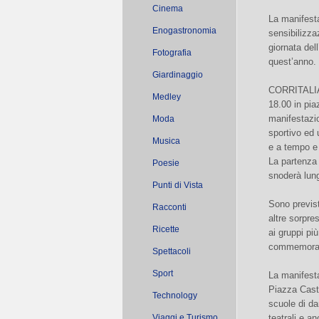
Cinema
La manifesta
Enogastronomia
sensibilizza
giornata del
Fotografia
quest’anno.
Giardinaggio
CORRITALIA p
Medley
18.00 in pia
manifestazio
Moda
sportivo ed 
Musica
e a tempo e 
La partenza 
Poesie
snoderà lung
Punti di Vista
Sono previst
Racconti
altre sorpre
Ricette
ai gruppi più
commemorativa
Spettacoli
Sport
La manifest
Piazza Caste
Technology
scuole di da
Viaggi e Turismo
teatrali e a