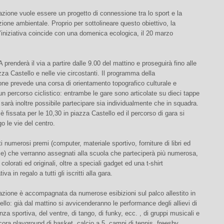
zione vuole essere un progetto di connessione tra lo sport e la
zione ambientale. Proprio per sottolineare questo obiettivo, la
l’iniziativa coincide con una domenica ecologica, il 20 marzo
renderà il via a partire dalle 9.00 del mattino e proseguirà fino alle
zza Castello e nelle vie circostanti. Il programma della
ne prevede una corsa di orientamento topografico culturale e
un percorso ciclistico: entrambe le gare sono articolate su dieci tappe
sarà inoltre possibile partecipare sia individualmente che in squadra.
è fissata per le 10,30 in piazza Castello ed il percorso di gara si
o le vie del centro.
i numerosi premi (computer, materiale sportivo, forniture di libri ed
se) che verranno assegnati alla scuola che parteciperà più numerosa,
 colorati ed originali, oltre a speciali gadget ed una t-shirt
 in regalo a tutti gli iscritti alla gara.
azione è accompagnata da numerose esibizioni sul palco allestito in
llo: già dal mattino si avvicenderanno le performance degli allievi di
nza sportiva, del ventre, di tango, di funky, ecc. , di gruppi musicali e
ncora playground di basket, calcio a 5, campi di tennis, freesby,