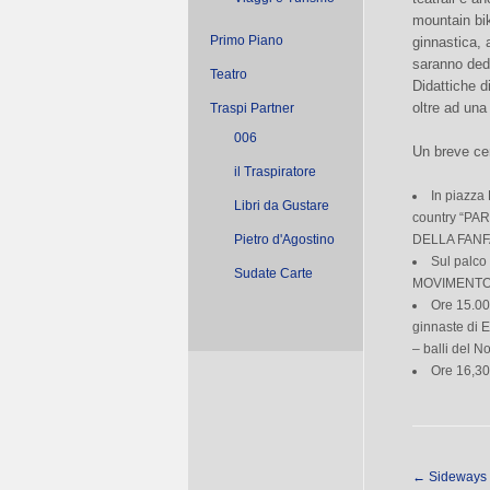
mountain bik
Primo Piano
ginnastica, a
saranno dedi
Teatro
Didattiche di
oltre ad una 
Traspi Partner
006
Un breve cen
il Traspiratore
In piazza 
Libri da Gustare
country “PAR
Pietro d'Agostino
DELLA FANFARA
Sul palco
Sudate Carte
MOVIMENTO, I
Ore 15.00
ginnaste di
– balli del N
Ore 16,30,
←
Sideways