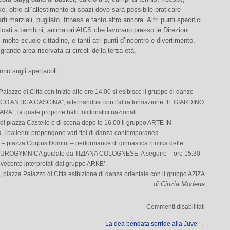
e, oltre all’allestimento di spazi dove sarà possibile praticare
rti marziali, pugilato, fitness e tanto altro ancora. Altri punti specifici
cati a bambini, animatori AICS che lavorano presso le Direzioni
 molte scuole cittadine, e tanti atri punti d’incontro e divertimento,
grande area riservata ai circoli della terza età.
no sugli spettacoli.
Palazzo di Città con inizio alle ore 14.00 si esibisce il gruppo di danze
CO ANTICA CASCINA”, alternandosi con l’altra formazione “IL GIARDINO
”, la quale propone balli folcloristici nazionali.
 di piazza Castello è di scena dopo le 16:00 il gruppo ARTE IN
 ballerini propongono vari tipi di danza contemporanea.
 – piazza Corpus Domini – performance di ginnastica ritmica delle
 EUROGYMNICA guidate da TIZIANA COLOGNESE. A seguire – ore 15.30
ovecento interpretati dal gruppo ARKE’.
 piazza Palazzo di Città esibizione di danza orientale con il gruppo AZIZA
di Cinzia Modena
su
Commenti disabilitati
Corritali
La dea bendata sorride alla Juve
→
2005