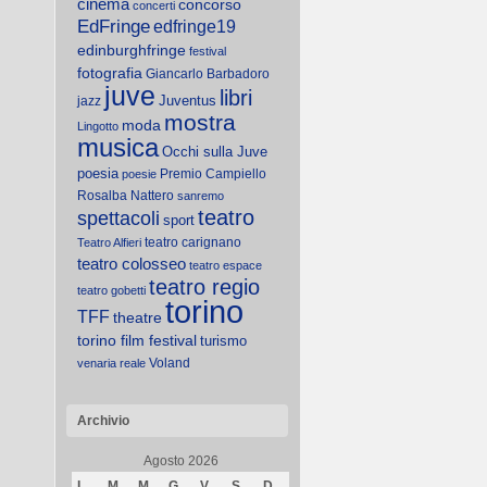
cinema
concorso
concerti
EdFringe
edfringe19
edinburghfringe
festival
fotografia
Giancarlo Barbadoro
juve
libri
Juventus
jazz
mostra
moda
Lingotto
musica
Occhi sulla Juve
poesia
Premio Campiello
poesie
Rosalba Nattero
sanremo
teatro
spettacoli
sport
teatro carignano
Teatro Alfieri
teatro colosseo
teatro espace
teatro regio
teatro gobetti
torino
TFF
theatre
torino film festival
turismo
Voland
venaria reale
Archivio
Agosto 2026
L
M
M
G
V
S
D