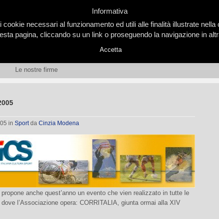
Informativa
i cookie necessari al funzionamento ed utili alle finalità illustrate nel
ta pagina, cliccando su un link o proseguendo la navigazione in altra
Accetta
Le nostre firme
 2005
005
in
Sport
da
Cinzia Modena
propone anche quest’anno un evento che vien realizzato in tutte le
ne dove l’Associazione opera: CORRITALIA, giunta ormai alla XIV