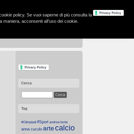
la cookie policy. Se vuoi saperne di più consulta la
 maniera, acconsenti all’uso dei cookie.
Cerca
Tag
#Sport
#Olimpiadi
andrea borla
calcio
arte
anna cuculo