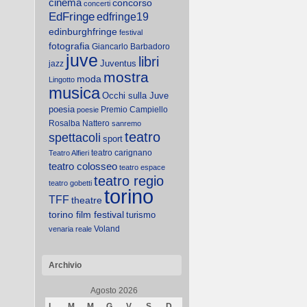
cinema
concorso
concerti
EdFringe
edfringe19
edinburghfringe
festival
fotografia
Giancarlo Barbadoro
juve
libri
Juventus
jazz
mostra
moda
Lingotto
musica
Occhi sulla Juve
poesia
Premio Campiello
poesie
Rosalba Nattero
sanremo
teatro
spettacoli
sport
teatro carignano
Teatro Alfieri
teatro colosseo
teatro espace
teatro regio
teatro gobetti
torino
TFF
theatre
torino film festival
turismo
Voland
venaria reale
Archivio
Agosto 2026
L
M
M
G
V
S
D