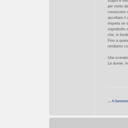
stupro è sem
per cento de
conoscono m
ascoltare il
importa se s
soprattutto 
che, in fond
Fino a quan
rendiamo co
Una scenata
Le donne, i
←
A Sanremo 