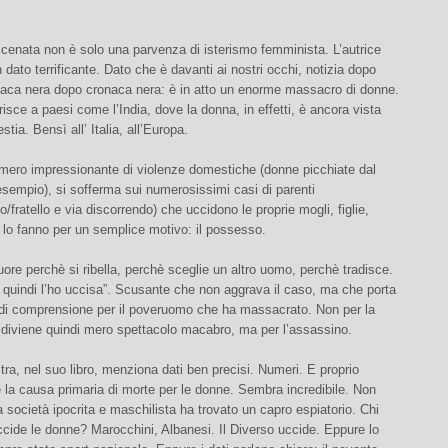
cenata non è solo una parvenza di isterismo femminista. L’autrice
 dato terrificante. Dato che è davanti ai nostri occhi, notizia dopo
onaca nera dopo cronaca nera: è in atto un enorme massacro di donne.
erisce a paesi come l’India, dove la donna, in effetti, è ancora vista
tia. Bensì all’ Italia, all’Europa.
umero impressionante di violenze domestiche (donne picchiate dal
esempio), si sofferma sui numerosissimi casi di parenti
o/fratello e via discorrendo) che uccidono le proprie mogli, figlie,
 lo fanno per un semplice motivo: il possesso.
re perchè si ribella, perchè sceglie un altro uomo, perchè tradisce.
 quindi l’ho uccisa”. Scusante che non aggrava il caso, ma che porta
 di comprensione per il poveruomo che ha massacrato. Non per la
 diviene quindi mero spettacolo macabro, ma per l’assassino.
stra, nel suo libro, menziona dati ben precisi. Numeri. E proprio
è la causa primaria di morte per le donne. Sembra incredibile. Non
 società ipocrita e maschilista ha trovato un capro espiatorio. Chi
ccide le donne? Marocchini, Albanesi. Il Diverso uccide. Eppure lo