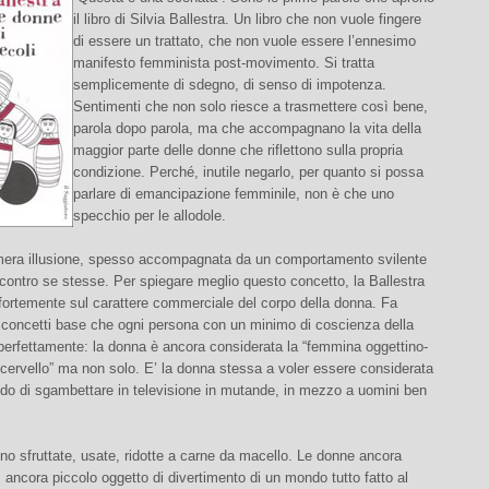
il libro di Silvia Ballestra. Un libro che non vuole fingere
di essere un trattato, che non vuole essere l’ennesimo
manifesto femminista post-movimento. Si tratta
semplicemente di sdegno, di senso di impotenza.
Sentimenti che non solo riesce a trasmettere così bene,
parola dopo parola, ma che accompagnano la vita della
maggior parte delle donne che riflettono sulla propria
condizione. Perché, inutile negarlo, per quanto si possa
parlare di emancipazione femminile, non è che uno
specchio per le allodole.
i mera illusione, spesso accompagnata da un comportamento svilente
contro se stesse. Per spiegare meglio questo concetto, la Ballestra
fortemente sul carattere commerciale del corpo della donna. Fa
ui concetti base che ogni persona con un minimo di coscienza della
perfettamente: la donna è ancora considerata la “femmina oggettino-
cervello” ma non solo. E’ la donna stessa a voler essere considerata
ndo di sgambettare in televisione in mutande, in mezzo a uomini ben
o sfruttate, usate, ridotte a carne da macello. Le donne ancora
ancora piccolo oggetto di divertimento di un mondo tutto fatto al