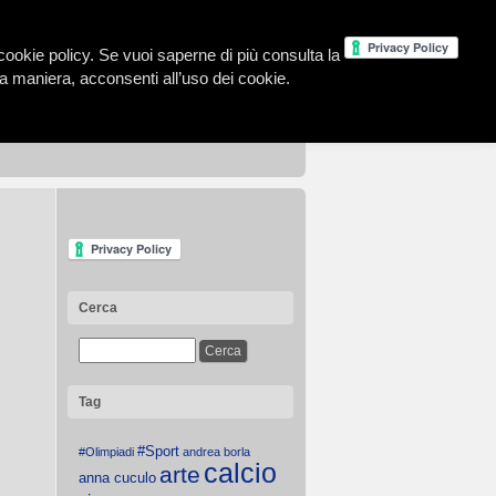
la cookie policy. Se vuoi saperne di più consulta la
 maniera, acconsenti all’uso dei cookie.
Cerca
Tag
#Sport
#Olimpiadi
andrea borla
calcio
arte
anna cuculo