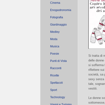
Cinema
Enogastronomia
Fotografia
Giardinaggio
Medley
Moda
Musica
Poesie
Si tratta d
delle donne 
Punti di Vista
si sofferma 
Racconti
riflettere s
società, sa 
Ricette
sexy senza 
Spettacoli
tale, sogna
vestiti.
Sport
Technology
Le donne son
sottomesse, 
Viaggi e Turismo