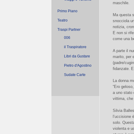
maschile.
Primo Piano
Ma questa s
Teatro
snocciola un
notizia, cr
Traspi Partner
E non si rif
006
come una bes
il Traspiratore
A parte il n
Libri da Gustare
marito, per 
(padre/cugin
Pietro d'Agostino
fidanzate. E
Sudate Carte
La donna muo
“Ero geloso,
a uno stato
vittima, che
Silvia Balle
l’uccisione 
solo. Questa
violenta e u