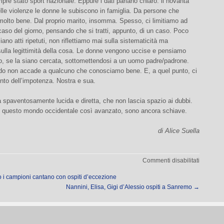
pre stato sport nazionale. Eppure i dati parlano chiaro: il novanta
lle violenze le donne le subiscono in famiglia. Da persone che
olto bene. Dal proprio marito, insomma. Spesso, ci limitiamo ad
 caso del giorno, pensando che si tratti, appunto, di un caso. Poco
iano atti ripetuti, non riflettiamo mai sulla sistematicità ma
sulla legittimità della cosa. Le donne vengono uccise e pensiamo
o, se la siano cercata, sottomettendosi a un uomo padre/padrone.
do non accade a qualcuno che conosciamo bene. E, a quel punto, ci
nto dell’impotenza. Nostra e sua.
 spaventosamente lucida e diretta, che non lascia spazio ai dubbi.
n questo mondo occidentale così avanzato, sono ancora schiave.
di Alice Suella
su
Commenti disabilitati
Contro
i campioni cantano con ospiti d’eccezione
le
Nannini, Elisa, Gigi d’Alessio ospiti a Sanremo
→
donne