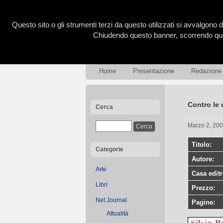
Questo sito o gli strumenti terzi da questo utilizzati si avvalgono d
Chiudendo questo banner, scorrendo ques
Home
Presentazione
Redazione
Contro le
Cerca
Marzo 2, 20
Titolo:
Categorie
Autore:
Arte
Casa editr
Libri
Prezzo:
Net Journal
Pagine:
Attualità