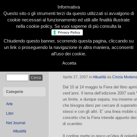
Informativa
Questo sito o gli strumenti terzi da questo utilizzati si avvalgono di
cookie necessari al funzionamento ed utili alle finalità illustrate
nella cookie policy. Se vuoi saperne di più consulta la
Chiudendo questo banner, scorrendo questa pagina, cliccando su
Home
Presentazione
Redazione
Le nostre firme
un link o proseguendo la navigazione in altra maniera, acconsenti
all’uso dei cookie.
Accetta
Confini è il tema del Salone del Lib
Cerca
Aprile 27, 2007
in
Attualità
da
Cinzia Moden
Dal 10 al 14 maggio la Fiera del libro aprir
Categorie
vent’anni. Il tema dell’edizione 2007 sarà
un limite, e dunque separa, ma insieme unis
Arte
che bisogna darsi per cercare di superarlo.
stessi e con gli altri. E’ una linea mobile
Libri
concetto che la Fiera intende appunto dec
Net Journal
di scambio.
Attualità
Il confine mette in gioco un’idea di polari