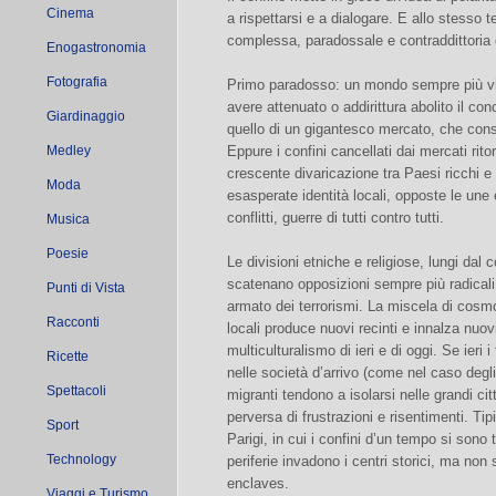
Cinema
a rispettarsi e a dialogare. E allo stesso
complessa, paradossale e contraddittoria
Enogastronomia
Fotografia
Primo paradosso: un mondo sempre più vi
avere attenuato o addirittura abolito il con
Giardinaggio
quello di un gigantesco mercato, che con
Medley
Eppure i confini cancellati dai mercati ri
crescente divaricazione tra Paesi ricchi e 
Moda
esasperate identità locali, opposte le une e
conflitti, guerre di tutti contro tutti.
Musica
Poesie
Le divisioni etniche e religiose, lungi dal c
scatenano opposizioni sempre più radicali 
Punti di Vista
armato dei terrorismi. La miscela di cosm
Racconti
locali produce nuovi recinti e innalza nuovi
multiculturalismo di ieri e di oggi. Se ieri 
Ricette
nelle società d’arrivo (come nel caso degli 
Spettacoli
migranti tendono a isolarsi nelle grandi cit
perversa di frustrazioni e risentimenti. Ti
Sport
Parigi, in cui i confini d’un tempo si sono tr
Technology
periferie invadono i centri storici, ma non
enclaves.
Viaggi e Turismo