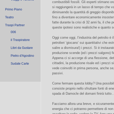
combustibili fossili. Gli esperti stimano or
si raggiungerà in un lasso di tempo che va
Primo Piano
diminuendo la quantità di greggio disponibi
fino a diventare economicamente insosteni
Teatro
fatte durante la crisi di 32 anni fa, il che 
Traspi Partner
queste ipotesi sono realistiche e quanto 
006
Oggi come oggi, l’industria del petrolio è i
il Traspiratore
petrolieri ‘giocano’ sui quantitativi che e
salire a dismisura!) i prezzi. Si è instaurato
Libri da Gustare
produzione scende (ed i prezzi salgono) f
Pietro d'Agostino
Appena ci si accorge di una flessione, dett
cittadini, la produzione risale ed i prezzi
Sudate Carte
vede coinvolti in prima persona, anche se
passivi.
Come fermare questa lobby? Una possibil
consiste proprio nello sfruttare fonti di en
spada di Damocle del domani finirà tutto
Facciamo allora una breve, e sicuramente 
energia che ci potranno permettere di non 
ascoltare la radio, vedere la TV, fare una p