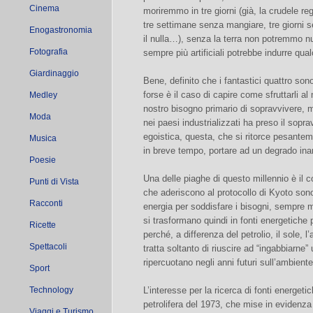
Cinema
moriremmo in tre giorni (già, la crudele r
tre settimane senza mangiare, tre giorni s
Enogastronomia
il nulla…), senza la terra non potremmo nu
Fotografia
sempre più artificiali potrebbe indurre qua
Giardinaggio
Bene, definito che i fantastici quattro son
forse è il caso di capire come sfruttarli al 
Medley
nostro bisogno primario di sopravvivere, 
Moda
nei paesi industrializzati ha preso il sopr
egoistica, questa, che si ritorce pesante
Musica
in breve tempo, portare ad un degrado inar
Poesie
Una delle piaghe di questo millennio è il 
Punti di Vista
che aderiscono al protocollo di Kyoto sono 
Racconti
energia per soddisfare i bisogni, sempre ma
si trasformano quindi in fonti energetiche pu
Ricette
perché, a differenza del petrolio, il sole, 
Spettacoli
tratta soltanto di riuscire ad “ingabbiarne”
ripercuotano negli anni futuri sull’ambiente 
Sport
Technology
L’interesse per la ricerca di fonti energeti
petrolifera del 1973, che mise in evidenza 
Viaggi e Turismo