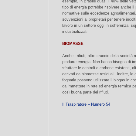
esempio, in Brasile quasi il 40% delle vet
tipo di energia potrebbe risolvere anche il
normative sulle eccedenze agroalimentari. C
sovvenzioni ai proprietari per tenere incolti
lavoro in un settore oggi in sofferenza, s
industrializzati.
BIOMASSE
Anche i rifiuti, altro cruccio della societ
produrre energia. Non hanno bisogno di impi
sfruttare le centrali a carbone esistenti, 
derivati da biomasse residuali. Inoltre, le c
fognaria possono utilizzare il biogas in cog
da immettere in rete ed energia termica per
così buona parte dei rifiuti.
Il Traspiratore – Numero 54