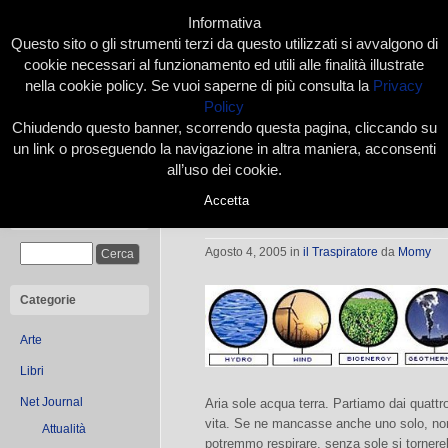
Informativa
Questo sito o gli strumenti terzi da questo utilizzati si avvalgono di
cookie necessari al funzionamento ed utili alle finalità illustrate
nella cookie policy. Se vuoi saperne di più consulta la
Privacy
Policy
Chiudendo questo banner, scorrendo questa pagina, cliccando su
Home
Presentazione
Redazione
Le nostre firme
un link o proseguendo la navigazione in altra maniera, acconsenti
all’uso dei cookie.
Accetta
Come salvare la Terra
Cerca
Agosto 4, 2005
in
il Traspiratore
da
Momy
Categorie
Arte
Libri
Net Journal
Aria sole acqua terra. Partiamo dai quattr
vita. Se ne mancasse anche uno solo, no
Attualità
potremmo respirare, senza sole si tornere