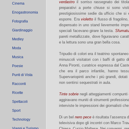
verdastro
il sorriso rassegnato dei titol
Cinema
preparativi a porte chiuse si sono vist
Enogastronomia
prestigiosissime sedie da ufficio che si
esporre. Era
violetto
il flusso di fragolin
Fotografia
dispensato in uno stand lievemente impro
Giardinaggio
speciali facevano girare la testa.
Sfumatur
pareti metallizzate, dove figuravano caratt
Medley
e la lettura sono una gran bella cosa.
Moda
Tripudio di colori era il teatrino spontan
Musica
minuscoli visitatori con i baffi di gatto d
Anna Pironti, curatrice espressa dal Castel
Poesie
che era il parco infantile, hanno tessu
Punti di Vista
Supervariopinti anche i più grandi, dotati d
non sentirsi sequestrati in aula.
Racconti
Ricette
Tinte sobrie
negli atteggiamenti compunti d
aggiravano muniti di strumenti professiona
Spettacoli
interviste le impressioni dei giornalisti c
Sport
Di un bel
nero pece
è risultata l’assenza d
Technology
televisiva dopo gli incontri con Marco Tr
Viaggi e Turismo
Chiesa, Curzio Maltese. Nei convegni, grem