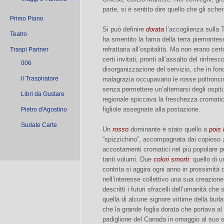
parte, si è sentito dire quello che gli sch
Primo Piano
Si può definire
dorata
l’accoglienza sulla 
Teatro
ha smentito la fama della terra piemontes
refrattaria all’ospitalità. Ma non erano ce
Traspi Partner
certi invitati, pronti all’assalto del rinfres
006
disorganizzazione del servizio, che in fon
il Traspiratore
malagrazia occupavano le rosse poltroncine 
senza permettere un’alternarsi degli ospit
Libri da Gustare
regionale spiccava la freschezza cromati
figliole assegnate alla postazione.
Pietro d'Agostino
Sudate Carte
Un
rosso
dominante è stato quello a
pois 
“spizzichino”, accompagnata dai copioso zam
accostamenti cromatici nel più popolare pun
tanti volumi. Due
colori smorti
: quello di 
contrita si aggira ogni anno in prossimità 
nell’interesse collettivo una sua creazione
descritti i futuri sfracelli dell’umanità che 
quella di alcune signore vittime della bu
che la grande foglia dorata che portava al 
padiglione del Canada in omaggio al suo s