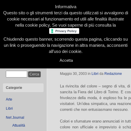
Informativa
Questo sito o gli strumenti terzi da questo utilizzati si avvalgono di
cookie necessari al funzionamento ed utili alle finalità illustrate
nella cookie policy. Se vuoi saperne di più consulta la
Chiudendo questo banner, scorrendo questa pagina, cliccando su
Home
Presentazione
Redazione
Le nostre firme
un link o proseguendo la navigazione in altra maniera, acconsenti
all’uso dei cookie.
Accetta
Colore nei colori
Cerca
Maggio 30, 2003
in
Libri
da
Redazione
La rivincita del colore – segno di vita, d
Categorie
sancita la Fiera del Libro di Torino. E cos
frivolezze della moda, è esploso fra le p
Arte
visitatori. Un’idea simpatica, una reazio
Libri
correnti che non entusiasmano nessuno.
Net Journal
Colori e sfumature erano annunciati in tu
Attualità
colore non ufficiale e imprevisto è schi