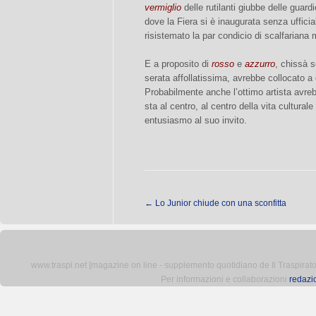
vermiglio
delle rutilanti giubbe delle guar
dove la Fiera si è inaugurata senza ufficial
risistemato la par condicio di scalfariana
E a proposito di
rosso
e
azzurro
, chissà s
serata affollatissima, avrebbe collocato a 
Probabilmente anche l’ottimo artista avre
sta al centro, al centro della vita cultura
entusiasmo al suo invito.
←
Lo Junior chiude con una sconfitta
www.traspi.net [magazine on line - supplemento quotidiano de Il Traspiratore 
Per informazioni e collaborazioni
redazi