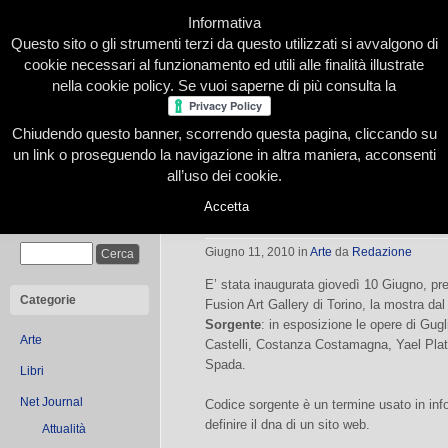
Informativa
Questo sito o gli strumenti terzi da questo utilizzati si avvalgono di
cookie necessari al funzionamento ed utili alle finalità illustrate
nella cookie policy. Se vuoi saperne di più consulta la
Chiudendo questo banner, scorrendo questa pagina, cliccando su
Home
Presentazione
Redazione
Le nostre firme
un link o proseguendo la navigazione in altra maniera, acconsenti
all’uso dei cookie.
Accetta
Codice Sorgente
Cerca
Giugno 11, 2010
in
Arte
da
Redazione
E’ stata inaugurata giovedì 10 Giugno, pr
Categorie
Fusion Art Gallery di Torino, la mostra dal 
Sorgente
: in esposizione le opere di Gug
Arte
Castelli, Costanza Costamagna, Yael Pla
Spada.
Libri
Net Journal
Codice sorgente è un termine usato in inf
definire il dna di un sito web.
Attualità