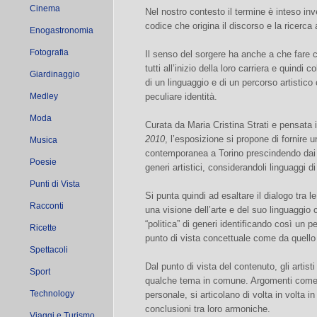
Cinema
Nel nostro contesto il termine è inteso in
codice che origina il discorso e la ricerca a
Enogastronomia
Fotografia
Il senso del sorgere ha anche a che fare co
tutti all’inizio della loro carriera e quindi
Giardinaggio
di un linguaggio e di un percorso artistic
Medley
peculiare identità.
Moda
Curata da Maria Cristina Strati e pensata
2010
, l’esposizione si propone di fornire 
Musica
contemporanea a Torino prescindendo dai pr
Poesie
generi artistici, considerandoli linguaggi di
Punti di Vista
Si punta quindi ad esaltare il dialogo tra l
Racconti
una visione dell’arte e del suo linguaggio
“politica” di generi identificando così un pe
Ricette
punto di vista concettuale come da quello 
Spettacoli
Dal punto di vista del contenuto, gli artist
Sport
qualche tema in comune. Argomenti come l’in
Technology
personale, si articolano di volta in volta 
conclusioni tra loro armoniche.
Viaggi e Turismo