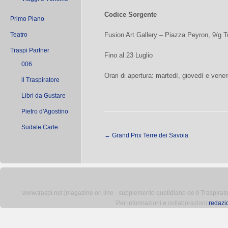
Codice Sorgente
Primo Piano
Teatro
Fusion Art Gallery – Piazza Peyron, 9/g T
Traspi Partner
Fino al 23 Luglio
006
Orari di apertura: martedì, giovedì e ven
il Traspiratore
Libri da Gustare
Pietro d'Agostino
Sudate Carte
←
Grand Prix Terre dei Savoia
www.traspi.net [magazine on line - supplemento quotidiano de Il Traspiratore 
Per informazioni e collaborazioni
redazi