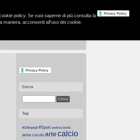
la cookie policy. Se vuoi saperne di più consulta la
 maniera, acconsenti all’uso dei cookie.
Cerca
Tag
#Sport
#Olimpiadi
andrea borla
calcio
arte
anna cuculo