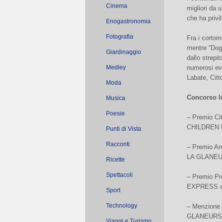
Cinema
migliori da 
che ha privil
Enogastronomia
Fotografia
Fra i cortom
mentre “Dog 
Giardinaggio
dallo strepi
Medley
numerosi eve
Labate, Citt
Moda
Concorso l
Musica
Poesie
– Premio Ci
CHILDREN K
Punti di Vista
Racconti
– Premio Am
LA GLANEUS
Ricette
Spettacoli
– Premio Pr
EXPRESS di
Sport
Technology
– Menzione 
GLANEURS 
Viaggi e Turismo