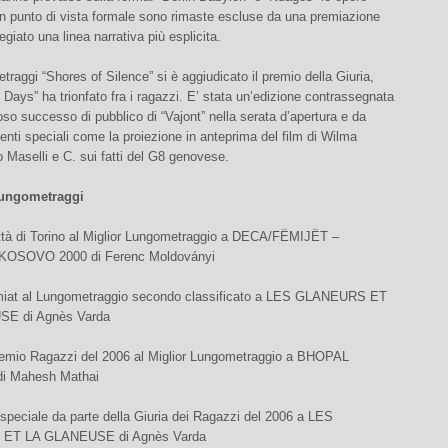
un punto di vista formale sono rimaste escluse da una premiazione
egiato una linea narrativa più esplicita.
etraggi “Shores of Silence” si è aggiudicato il premio della Giuria,
Days” ha trionfato fra i ragazzi. E’ stata un’edizione contrassegnata
toso successo di pubblico di “Vajont” nella serata d’apertura e da
nti speciali come la proiezione in anteprima del film di Wilma
o Maselli e C. sui fatti del G8 genovese.
ungometraggi
ttà di Torino al Miglior Lungometraggio a DECA/FËMIJËT –
OSOVO 2000 di Ferenc Moldoványi
iat al Lungometraggio secondo classificato a LES GLANEURS ET
E di Agnès Varda
emio Ragazzi del 2006 al Miglior Lungometraggio a BHOPAL
 Mahesh Mathai
speciale da parte della Giuria dei Ragazzi del 2006 a LES
ET LA GLANEUSE di Agnès Varda