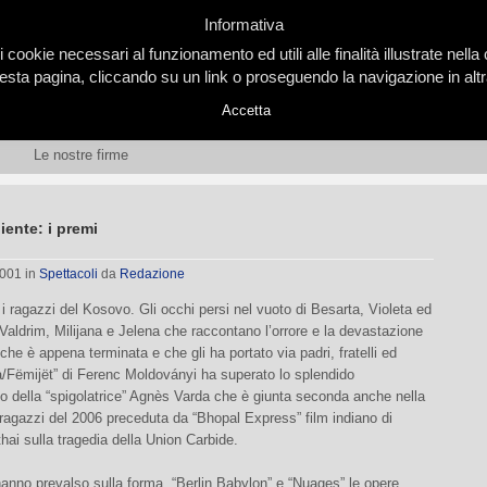
Informativa
i cookie necessari al funzionamento ed utili alle finalità illustrate nel
ta pagina, cliccando su un link o proseguendo la navigazione in altra
Accetta
Le nostre firme
ente: i premi
2001
in
Spettacoli
da
Redazione
i ragazzi del Kosovo. Gli occhi persi nel vuoto di Besarta, Violeta ed
aldrim, Milijana e Jelena che raccontano l’orrore e la devastazione
 che è appena terminata e che gli ha portato via padri, fratelli ed
a/Fëmijët” di Ferenc Moldoványi ha superato lo splendido
o della “spigolatrice” Agnès Varda che è giunta seconda anche nella
ragazzi del 2006 preceduta da “Bhopal Express” film indiano di
ai sulla tragedia della Union Carbide.
hanno prevalso sulla forma. “Berlin Babylon” e “Nuages” le opere