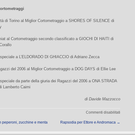
ortometraggi
ttà di Torino al Miglior Cortometraggio a SHORES OF SILENCE di
y
iat al Cortometraggio secondo classificato a GIOCHI DI HAITI di
Corallo
 speciale a L’ELDORADO DI GHIACCIO di Adriano Zecca
gazzi del 2006 al Miglior Cortometraggio a DOG DAYS di Ellie Lee
speciale da parte della giuria dei Ragazzi del 2006 a ONA STRADA
 Lamberto Caimi
di Davide Mazzocco
su
Commenti disabilitati
Cinemam
on peperoni, zucchine e menta
Rapsodia per Ettore e Andromaca
→
i
premi