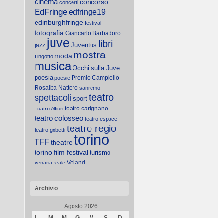
cinema
concorso
concerti
EdFringe
edfringe19
edinburghfringe
festival
fotografia
Giancarlo Barbadoro
juve
libri
Juventus
jazz
mostra
moda
Lingotto
musica
Occhi sulla Juve
poesia
Premio Campiello
poesie
Rosalba Nattero
sanremo
teatro
spettacoli
sport
teatro carignano
Teatro Alfieri
teatro colosseo
teatro espace
teatro regio
teatro gobetti
torino
TFF
theatre
torino film festival
turismo
Voland
venaria reale
Archivio
Agosto 2026
L
M
M
G
V
S
D