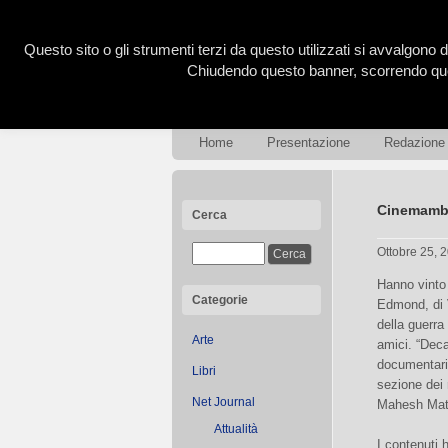
Questo sito o gli strumenti terzi da questo utilizzati si avvalgono d
Chiudendo questo banner, scorrendo ques
Home
Presentazione
Redazione
Cinemambi
Cerca
Ottobre 25, 
Hanno vinto 
Categorie
Edmond, di V
della guerra
Arte
amici. “Dec
documentari
Libri
sezione dei 
Net Journal
Mahesh Math
Attualità
I contenuti 