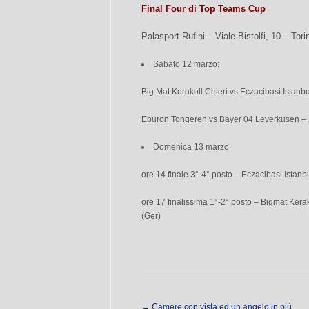
Final Four di Top Teams Cup
Palasport Rufini – Viale Bistolfi, 10 – Tori
Sabato 12 marzo:
Big Mat Kerakoll Chieri vs Eczacibasi Istanbu
Eburon Tongeren vs Bayer 04 Leverkusen – 2
Domenica 13 marzo
ore 14 finale 3°-4° posto – Eczacibasi Istanb
ore 17 finalissima 1°-2° posto – Bigmat Kerak
(Ger)
←
Camere con vista ed un angelo in più