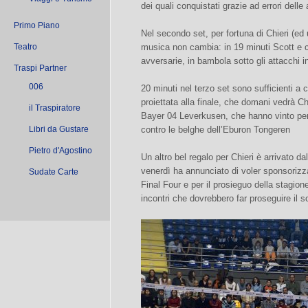
dei quali conquistati grazie ad errori delle
Primo Piano
Nel secondo set, per fortuna di Chieri (ed 
Teatro
musica non cambia: in 19 minuti Scott e 
avversarie, in bambola sotto gli attacchi 
Traspi Partner
006
20 minuti nel terzo set sono sufficienti a 
proiettata alla finale, che domani vedrà C
il Traspiratore
Bayer 04 Leverkusen, che hanno vinto per 
Libri da Gustare
contro le belghe dell’Eburon Tongeren
Pietro d'Agostino
Un altro bel regalo per Chieri è arrivato da
venerdì ha annunciato di voler sponsorizz
Sudate Carte
Final Four e per il prosieguo della stagione
incontri che dovrebbero far proseguire il so