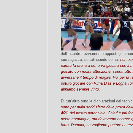
dell’incontro, ovviamente opposti gli umori
sue ragazze, sottolineando come:
noi tec
partita fa storia a sé, e va giocata con 
giocato con molta attenzione, soprattutto 
avversarie il tempo di reagire. Poi per la
potuto giocare con Virna Dias e Logna To
abbiamo sempre vinto.
Di tutt’altro tono le dichiarazioni del tecn
sono per nulla soddisfatto della prova del
40% del nostro potenziale. Chieri è più f
perso comunque, ma dovevamo onorare q
fatto. Domani, se vogliamo puntare al ter