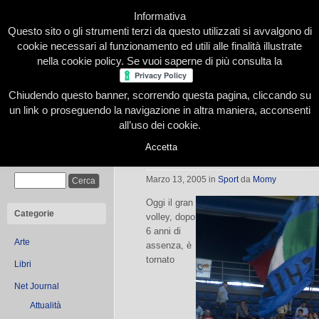
Informativa
Questo sito o gli strumenti terzi da questo utilizzati si avvalgono di
cookie necessari al funzionamento ed utili alle finalità illustrate
nella cookie policy. Se vuoi saperne di più consulta la
Chiudendo questo banner, scorrendo questa pagina, cliccando su
Home
Presentazione
Redazione
Le nostre firme
un link o proseguendo la navigazione in altra maniera, acconsenti
all’uso dei cookie.
Accetta
Chieri torna BIG contro Istanbul
Cerca
Marzo 13, 2005
in
Sport
da
Momy
Oggi il gran
Categorie
volley, dopo
6 anni di
Arte
assenza, è
tornato
Libri
Net Journal
Attualità