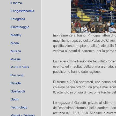
Cinema
Enogastronomia
Fotografia
Giardinaggio
Medley
trionfalmente a Torino. Principali attori di
magnifiche ragazze della Pallavolo Chieri,
Moda
qualificazione strepitoso, alla finale del
vedeva ai nastri di partenza, per la prima v
Musica
Poesie
La Federazione Regionale ha voluto forte
evento, ed i risultati della prima giornata, 
Punti di Vista
pubblico, le hanno dato ragione.
Racconti
Di fronte a 2.500 spettatori, che hanno ani
Ricette
chieresi hanno offerto una prova maiuscol
Spettacoli
0, ottenuto in un’ora di gioco, le turche de
Sport
Le ragazze di Guidetti, private all’ultimo
Technology
dell’ennesimo infortunio della carriera, par
recitano 8-1, 16-7, 21-8. Alla fine le avve
Viaggi e Turismo