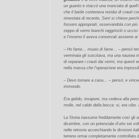
un guanto e staccò una manciata di quell’
che il barile conteneva residui di crauti c
rimestata di recente, Serri si chiese perc
fossero appropriati; osservandola con più 
zeppo di vermi bianchi raggrinziti o uccisi 
e l’inverno li aveva conservati assieme ai 
– Ho fame… muoio di fame… – pensò tenta
verminaia gli suscitava, ma una nausea in
di separare i crauti dai vermi, ma questi e
nella massa che l’operazione era impossib
– Devo tornare a casa… – pensò; e vincen
immondo.
Era gelido, insapore, ma cedeva alla pres
molle, nel caldo della bocca: si, era cibo. L
La Storia riassume freddamente così gli av
dicembre, con un potenziale d’urto sei volt
nelle retrovie accerchiando le divisioni itali
terreno ormai completamente controllato 