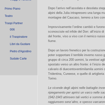
Dopo l’arrivo nell’assolata e desolata step
Primo Piano
alpini della Julia intrapresero una lunga m
Teatro
montagne del Caucaso, terreno a loro con
Traspi Partner
Improvvisamente l’ordine cambiò e furono d
006
sconosciute ed infide del Don: all’inizio di
del fronte, viso a viso con il nemico russo
il Traspiratore
fiume.
Libri da Gustare
Dopo un lavoro frenetico per la costruzione
Pietro d'Agostino
poter sopportare il terribile inverno russo
Sudate Carte
gruppo di circa 200 uomini, la
ventisei
agli
spostato verso un altro fronte: è l’inizio del
calvario di duecentoventimilamila uomini ci
Tridentina, Cuneese, e quelle di artiglier
Torino.
Le vicende degli alpini nelle battaglie inve
ripiegamento per aprirsi un varco nelle sa
1942-1943 attinsero tali vertici e somme di 
raggiunsero senz’altro, e spesso varcarono,