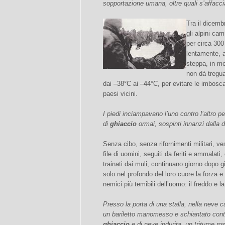
sopportazione umana, oltre quali s’affaccia
Tra il dicembr
gli alpini ca
per circa 300
lentamente, a
steppa, in me
non dà tregu
dai –38°C ai –44°C, per evitare le imbosc
paesi vicini.
I piedi inciampavano l’uno contro l’altro p
di
ghiaccio
ormai, sospinti innanzi dalla 
Senza cibo, senza rifornimenti militari, ves
file di uomini, seguiti da feriti e ammalati, 
trainati dai muli, continuano giorno dopo gi
solo nel profondo del loro cuore la forza e 
nemici più temibili dell’uomo: il freddo e l
Presso la porta di una stalla, nella neve c
un bariletto manomesso e schiantato con
ghiaccio
e di neve indurita, un tritume ros