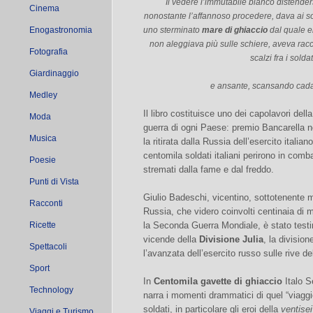
Il vedere l’immutabile bianco distende
Cinema
nonostante l’affannoso procedere, dava ai so
Enogastronomia
uno sterminato
mare di ghiaccio
dal quale er
non aleggiava più sulle schiere, aveva rac
Fotografia
scalzi fra i solda
Giardinaggio
e ansante, scansando cadav
Medley
Il libro costituisce uno dei capolavori della
Moda
guerra di ogni Paese: premio Bancarella n
Musica
la ritirata dalla Russia dell’esercito italian
centomila soldati italiani perirono in comb
Poesie
stremati dalla fame e dal freddo.
Punti di Vista
Giulio Badeschi, vicentino, sottotenente 
Racconti
Russia, che videro coinvolti centinaia di mi
Ricette
la Seconda Guerra Mondiale, è stato test
vicende della
Divisione Julia
, la division
Spettacoli
l’avanzata dell’esercito russo sulle rive de
Sport
In
Centomila gavette di ghiaccio
Italo Se
Technology
narra i momenti drammatici di quel “viaggi
soldati, in particolare gli eroi della
ventisei
Viaggi e Turismo