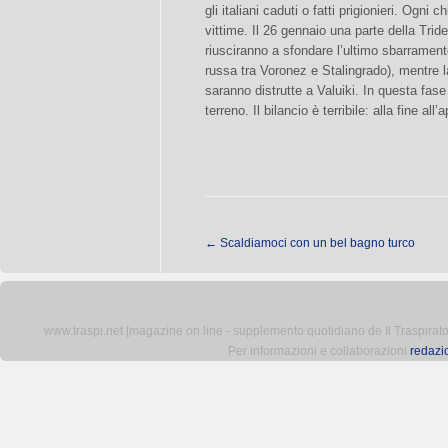
gli italiani caduti o fatti prigionieri. Ogni
vittime. Il 26 gennaio una parte della Triden
riusciranno a sfondare l’ultimo sbarrament
russa tra Voronez e Stalingrado), mentre 
saranno distrutte a Valuiki. In questa fase
terreno. Il bilancio è terribile: alla fine a
←
Scaldiamoci con un bel bagno turco
www.traspi.net [magazine on line - supplemento quotidiano de Il Traspiratore 
Per informazioni e collaborazioni
redazi