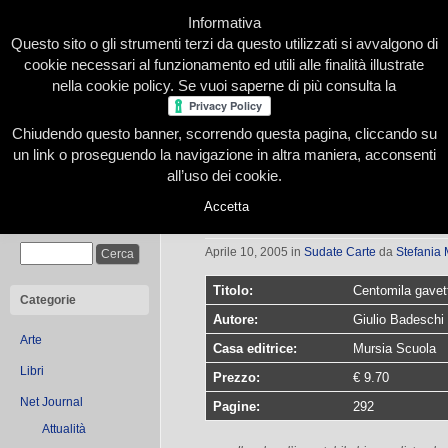
Informativa
Questo sito o gli strumenti terzi da questo utilizzati si avvalgono di
cookie necessari al funzionamento ed utili alle finalità illustrate
nella cookie policy. Se vuoi saperne di più consulta la
Chiudendo questo banner, scorrendo questa pagina, cliccando su
Home
Presentazione
Redazione
Le nostre firme
un link o proseguendo la navigazione in altra maniera, acconsenti
all’uso dei cookie.
Accetta
Centomila gavette di ghiaccio | Suda
Cerca
Aprile 10, 2005
in
Sudate Carte
da
Stefania 
Titolo:
Centomila gavett
Categorie
Autore:
Giulio Badeschi
Arte
Casa editrice:
Mursia Scuola
Libri
Prezzo:
€ 9.70
Net Journal
Pagine:
292
Attualità