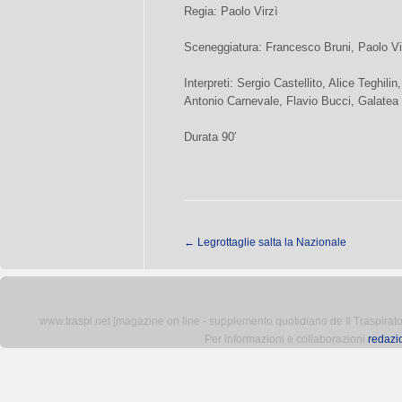
Regia: Paolo Virzì
Sceneggiatura: Francesco Bruni, Paolo Vi
Interpreti: Sergio Castellito, Alice Teghil
Antonio Carnevale, Flavio Bucci, Galatea 
Durata 90′
←
Legrottaglie salta la Nazionale
www.traspi.net [magazine on line - supplemento quotidiano de Il Traspiratore 
Per informazioni e collaborazioni
redazi