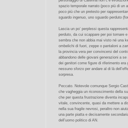
personaggio di Caterina non c’è evoluzione
spazio temporale narrato (poco più di un a
poco più che un pretesto per rappresentare
sguardo ingenuo, uno sguardo perduto (fo
Lascia un po’ perplessi questa rappresent
perduto, da cui scappare per poi tornare e
sembra che non abbia mai visto né una ke
ombelichi di fuori, zeppe o pantaloni a zam
la provincia vera per convincersi del cont
abbandono delle giovani generazioni a se 
dei genitori come figure di riferimento era
nessuno sforzo per andare al di là dell’eff
sorpresa.
Peccato. Notevole comunque Sergio Castel
che vagheggia un riconoscimento della sua
che per questa frustrazione diventa incap
vitale, convincente, quasi da mettere a d
nella sua fragile nevrosi, peraltro non aiu
una parte piatta e decisamente secondari
dell’uomo politico di AN.