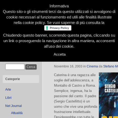
Informativa
Questo sito o gli strumenti terzi da questo utilizzati si avvalgono di
cookie necessari al funzionamento ed utili alle finalità illustrate
nella cookie policy. Se vuoi saperne di più consulta la
Chiudendo questo banner, scorrendo questa pagina, cliccando su
Home
Presentazione
Redazione
Le nostre firme
un link o proseguendo la navigazione in altra maniera, acconsenti
all’uso dei cookie.
Accetta
Caterina va in città
Cerca
Novembre 16, 2003
in
Cinema
da
Stefano M
Caterina è una ragazza alle
Categorie
soglie dell’adolescenza, a
Montalto di Castro a Roma.
Arte
Semplice, ingenua, ha la
passione del canto. Il padre
Libri
(Sergio Castellitto) è un
Net Journal
uomo che vive una profonda
frustrazione intellettuale.
Attualità
Desidererebbe con tutte le