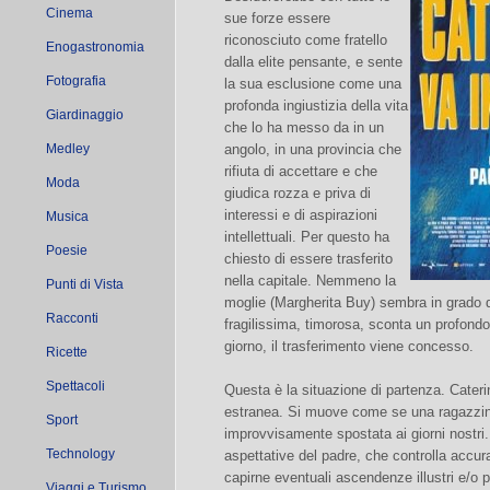
Cinema
sue forze essere
riconosciuto come fratello
Enogastronomia
dalla elite pensante, e sente
Fotografia
la sua esclusione come una
profonda ingiustizia della vita
Giardinaggio
che lo ha messo da in un
Medley
angolo, in una provincia che
rifiuta di accettare e che
Moda
giudica rozza e priva di
interessi e di aspirazioni
Musica
intellettuali. Per questo ha
Poesie
chiesto di essere trasferito
nella capitale. Nemmeno la
Punti di Vista
moglie (Margherita Buy) sembra in grado di
Racconti
fragilissima, timorosa, sconta un profondo
giorno, il trasferimento viene concesso.
Ricette
Spettacoli
Questa è la situazione di partenza. Cater
estranea. Si muove come se una ragazzina
Sport
improvvisamente spostata ai giorni nostri.
Technology
aspettative del padre, che controlla accu
capirne eventuali ascendenze illustri e/o p
Viaggi e Turismo