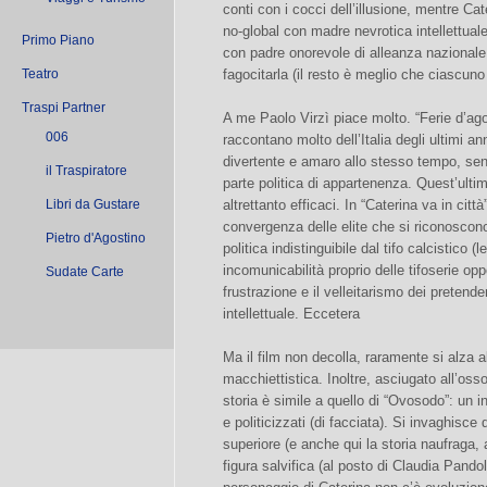
conti con i cocci dell’illusione, mentre C
no-global con madre nevrotica intellettual
Primo Piano
con padre onorevole di alleanza nazionale
Teatro
fagocitarla (il resto è meglio che ciascuno
Traspi Partner
A me Paolo Virzì piace molto. “Ferie d’ag
006
raccontano molto dell’Italia degli ultimi a
divertente e amaro allo stesso tempo, senz
il Traspiratore
parte politica di appartenenza. Quest’ultim
Libri da Gustare
altrettanto efficaci. In “Caterina va in citt
convergenza delle elite che si riconoscono 
Pietro d'Agostino
politica indistinguibile dal tifo calcistico (
incomunicabilità proprio delle tifoserie opp
Sudate Carte
frustrazione e il velleitarismo dei pretend
intellettuale. Eccetera
Ma il film non decolla, raramente si alza a
macchiettistica. Inoltre, asciugato all’os
storia è simile a quello di “Ovosodo”: un i
e politicizzati (di facciata). Si invaghisc
superiore (e anche qui la storia naufraga, 
figura salvifica (al posto di Claudia Pandol