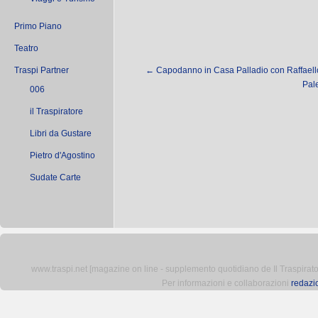
Primo Piano
Teatro
Traspi Partner
←
Capodanno in Casa Palladio con Raffaello,
Pal
006
il Traspiratore
Libri da Gustare
Pietro d'Agostino
Sudate Carte
www.traspi.net [magazine on line - supplemento quotidiano de Il Traspiratore 
Per informazioni e collaborazioni
redazi