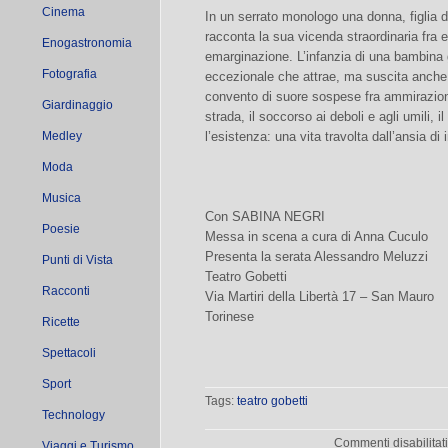
Cinema
In un serrato monologo una donna, figlia d
racconta la sua vicenda straordinaria fra es
Enogastronomia
emarginazione. L’infanzia di una bambina g
Fotografia
eccezionale che attrae, ma suscita anche p
convento di suore sospese fra ammirazione
Giardinaggio
strada, il soccorso ai deboli e agli umili, 
Medley
l’esistenza: una vita travolta dall’ansia di i
Moda
Musica
Con SABINA NEGRI
Poesie
Messa in scena a cura di Anna Cuculo
Presenta la serata Alessandro Meluzzi
Punti di Vista
Teatro Gobetti
Racconti
Via Martiri della Libertà 17 – San Mauro
Torinese
Ricette
Spettacoli
Sport
Tags:
teatro gobetti
Technology
Commenti disabilitat
Viaggi e Turismo