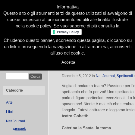
Informativa
Questo sito o gli strumenti terzi da questo utilizzati si avvalgono di
cookie necessari al funzionamento ed utili alle finalità illustrate
nella cookie policy. Se vuoi saperne di più consulta la
Chiudendo questo banner, scorrendo questa pagina, cliccando su
Home
Presentazione
Redazione
Le nostre firme
un link o proseguendo la navigazione in altra maniera, acconsenti
all’uso dei cookie.
Accetta
Caterina la Santa
Cerca
Dicembre 5, 2012
in
Net Journal
,
Spettacoli
Voglia di andare a teatro? Passione per l’
Categorie
spettacolo che fa per voi! Uno spettacolo 
parla di figure particolari, eccezionali. L
Arte
spaventare! Niente è mai ciò che sembra e
l’angolo. Fatevi catturare e leggiamo ins
Libri
teatro Gobetti:
Net Journal
Caterina la Santa, la trama
Attualità