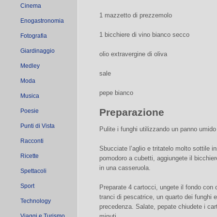
Cinema
1 mazzetto di prezzemolo
Enogastronomia
1 bicchiere di vino bianco secco
Fotografia
Giardinaggio
olio extravergine di oliva
Medley
sale
Moda
pepe bianco
Musica
Preparazione
Poesie
Punti di Vista
Pulite i funghi utilizzando un panno umido 
Racconti
Sbucciate l’aglio e tritatelo molto sottile 
Ricette
pomodoro a cubetti, aggiungete il bicchiere
in una casseruola.
Spettacoli
Sport
Preparate 4 cartocci, ungete il fondo con o
tranci di pescatrice, un quarto dei funghi 
Technology
precedenza. Salate, pepate chiudete i cart
Viaggi e Turismo
minuti.