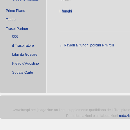
Primo Piano
I funghi
Teatro
Traspi Partner
006
←
Ravioli ai funghi porcini e mirtilli
il Traspiratore
Libri da Gustare
Pietro d'Agostino
Sudate Carte
www.traspi.net [magazine on line - supplemento quotidiano de Il Traspiratore 
Per informazioni e collaborazioni
redazi