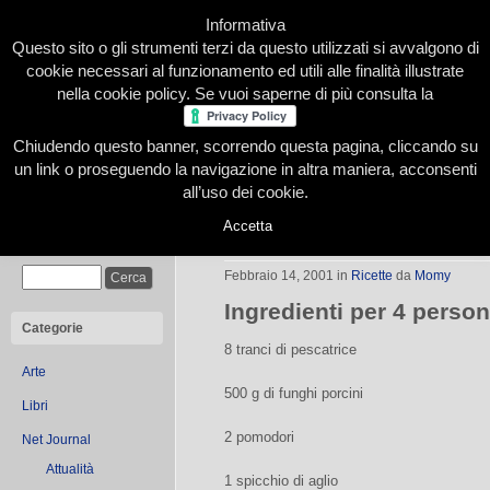
Informativa
Questo sito o gli strumenti terzi da questo utilizzati si avvalgono di
cookie necessari al funzionamento ed utili alle finalità illustrate
nella cookie policy. Se vuoi saperne di più consulta la
Chiudendo questo banner, scorrendo questa pagina, cliccando su
Home
Presentazione
Redazione
Le nostre firme
un link o proseguendo la navigazione in altra maniera, acconsenti
all’uso dei cookie.
Accetta
Cartocci di Pescatrice ai Funghi por
Cerca
Febbraio 14, 2001
in
Ricette
da
Momy
Ingredienti per 4 perso
Categorie
8 tranci di pescatrice
Arte
500 g di funghi porcini
Libri
2 pomodori
Net Journal
Attualità
1 spicchio di aglio