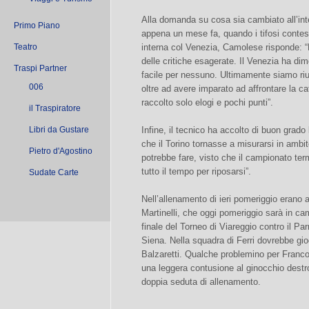
Alla domanda su cosa sia cambiato all’int
Primo Piano
appena un mese fa, quando i tifosi contes
Teatro
interna col Venezia, Camolese risponde: “
delle critiche esagerate. Il Venezia ha di
Traspi Partner
facile per nessuno. Ultimamente siamo rius
006
oltre ad avere imparato ad affrontare la ca
raccolto solo elogi e pochi punti”.
il Traspiratore
Libri da Gustare
Infine, il tecnico ha accolto di buon grado l
che il Torino tornasse a misurarsi in amb
Pietro d'Agostino
potrebbe fare, visto che il campionato ter
tutto il tempo per riposarsi”.
Sudate Carte
Nell’allenamento di ieri pomeriggio erano a
Martinelli, che oggi pomeriggio sarà in ca
finale del Torneo di Viareggio contro il Pa
Siena. Nella squadra di Ferri dovrebbe gioc
Balzaretti. Qualche problemino per Franco,
una leggera contusione al ginocchio destr
doppia seduta di allenamento.