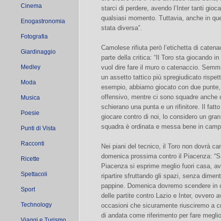
Cinema
starci di perdere, avendo l’Inter tanti giocat
qualsiasi momento. Tuttavia, anche in qu
Enogastronomia
stata diversa”.
Fotografia
Camolese rifiuta però l’etichetta di caten
Giardinaggio
parte della critica: “Il Toro sta giocando 
Medley
vuol dire fare il muro o catenaccio. Sem
un assetto tattico più spregiudicato rispet
Moda
esempio, abbiamo giocato con due punte,
offensivo, mentre ci sono squadre anche 
Musica
schierano una punta e un rifinitore. Il fatto 
Poesie
giocare contro di noi, lo considero un gra
squadra è ordinata e messa bene in camp
Punti di Vista
Racconti
Nei piani del tecnico, il Toro non dovrà 
domenica prossima contro il Piacenza: “Sar
Ricette
Piacenza si esprime meglio fuori casa, av
Spettacoli
ripartire sfruttando gli spazi, senza diment
pappine. Domenica dovremo scendere in 
Sport
delle partite contro Lazio e Inter, ovvero 
Technology
occasioni che sicuramente riusciremo a c
di andata come riferimento per fare meglio
Viaggi e Turismo