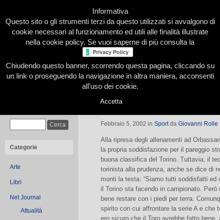
Informativa
Questo sito o gli strumenti terzi da questo utilizzati si avvalgono di
cookie necessari al funzionamento ed utili alle finalità illustrate
nella cookie policy. Se vuoi saperne di più consulta la
Chiudendo questo banner, scorrendo questa pagina, cliccando su
Home
Presentazione
Redazione
Le nostre firme
un link o proseguendo la navigazione in altra maniera, acconsenti
all’uso dei cookie.
Accetta
Camolese apre le porte all’Intertoto
Cerca
Febbraio 5, 2002
in
Sport
da
Giovanni Rolle
Alla ripresa degli allenamenti ad Orbass
Categorie
la propria soddisfazione per il pareggio str
buona classifica del Torino. Tuttavia, il te
Arte
torinista alla prudenza, anche se dice di 
monti la testa: “Siamo tutti soddisfatti ed 
Libri
il Torino sta facendo in campionato. Però
Net Journal
bene restare con i piedi per terra. Comunq
spirito con cui affrontare la serie A e che tu
Attualità
ero sicuro che il Toro avrebbe fatto bene