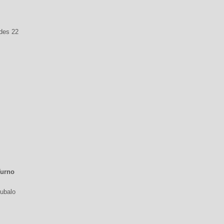
des 22
Turno
Bubalo