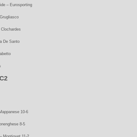
de – Eurosporting
 Grugliasco
 Clochardes
ia De Santo
abetto
s
 C2
 Mappanese 10-6
onenghese 8-5
– Montjovet 11-2