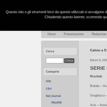
Questo sito o gli strumenti terzi da questo utilizzati si avvalgono d
Chiudendo questo banner, scorrendo ques
Home
Presentazione
Redazione
Calcio a 5
Cerca
Marzo 9, 20
SERIE
Categorie
Risultati
Arte
Bubalo – As
Libri
Grugliasco –
Net Journal
Attualità
Avis – Aost