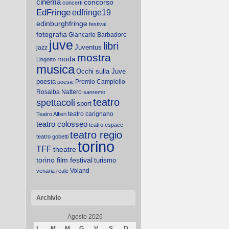
cinema
concorso
concerti
EdFringe
edfringe19
edinburghfringe
festival
fotografia
Giancarlo Barbadoro
juve
libri
Juventus
jazz
mostra
moda
Lingotto
musica
Occhi sulla Juve
poesia
Premio Campiello
poesie
Rosalba Nattero
sanremo
teatro
spettacoli
sport
teatro carignano
Teatro Alfieri
teatro colosseo
teatro espace
teatro regio
teatro gobetti
torino
TFF
theatre
torino film festival
turismo
Voland
venaria reale
Archivio
Agosto 2026
L
M
M
G
V
S
D