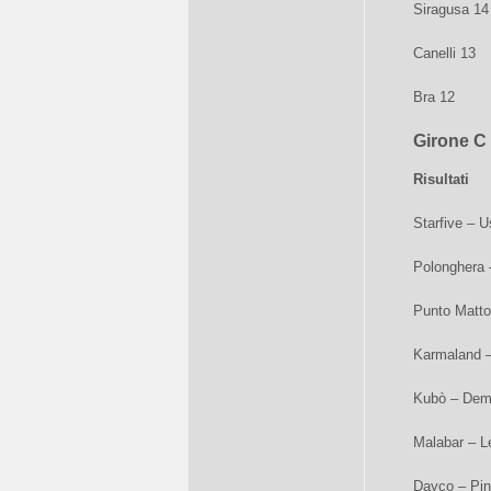
Siragusa 14
Canelli 13
Bra 12
Girone C
Risultati
Starfive – 
Polonghera –
Punto Matto 
Karmaland –
Kubò – Dem
Malabar – Le
Dayco – Pin