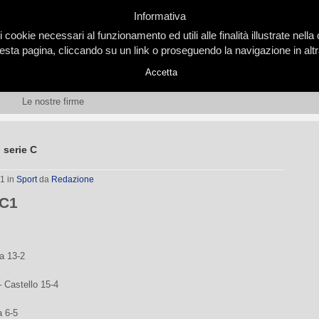
Informativa
i cookie necessari al funzionamento ed utili alle finalità illustrate nel
ta pagina, cliccando su un link o proseguendo la navigazione in altra
Accetta
Le nostre firme
: serie C
01
in
Sport
da
Redazione
 C1
a 13-2
 Castello 15-4
a 6-5