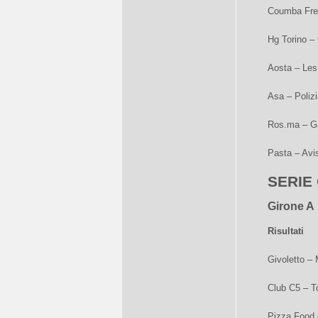
Coumba Frei
Hg Torino –
Aosta – Les
Asa – Poliz
Ros.ma – G
Pasta – Avi
SERIE
Girone A
Risultati
Givoletto –
Club C5 – T
Pizza Food 