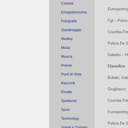
Cinema
Eurosportin
Enogastronomia
Cgf – Pasta
Fotografia
Giardinaggio
Coumba Fre
Medley
Polizia De 
Moda
Gabetto – Hg
Musica
Poesie
Classifica
Punti di Vista
Bubalo, Gab
Racconti
Grugliasco,
Ricette
Coumba Fre
Spettacoli
Sport
Eurosportin
Technology
Polizia De 
Viaggi e Turismo