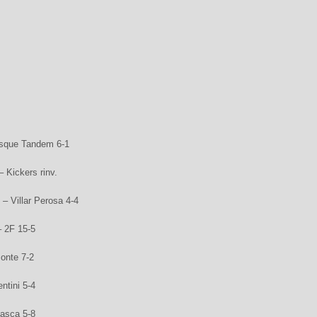
Usque Tandem 6-1
 Kickers rinv.
– Villar Perosa 4-4
 2F 15-5
onte 7-2
ntini 5-4
asca 5-8