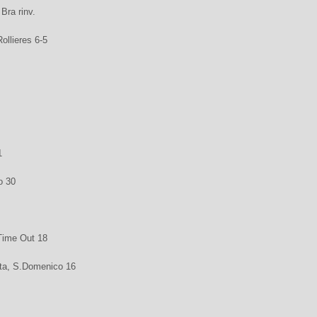
Bra rinv.
ollieres 6-5
1
o 30
Time Out 18
ta, S.Domenico 16