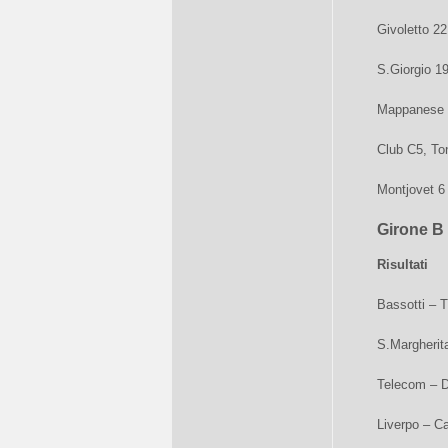
Givoletto 22
S.Giorgio 1
Mappanese 
Club C5, To
Montjovet 6
Girone B
Risultati
Bassotti – 
S.Margherita
Telecom – D
Liverpo – Ca