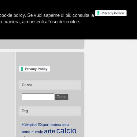
la cookie policy. Se vuoi saperne di più consulta la
 maniera, acconsenti all’uso dei cookie.
Cerca
Tag
#Sport
#Olimpiadi
andrea borla
calcio
arte
anna cuculo