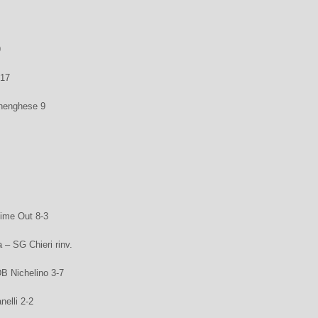
9
17
nenghese 9
Time Out 8-3
 – SG Chieri rinv.
B Nichelino 3-7
nelli 2-2