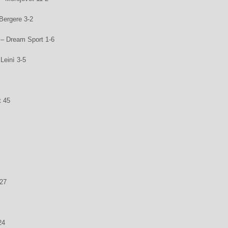
Bergere 3-2
 – Dream Sport 1-6
Leinì 3-5
t 45
 27
24