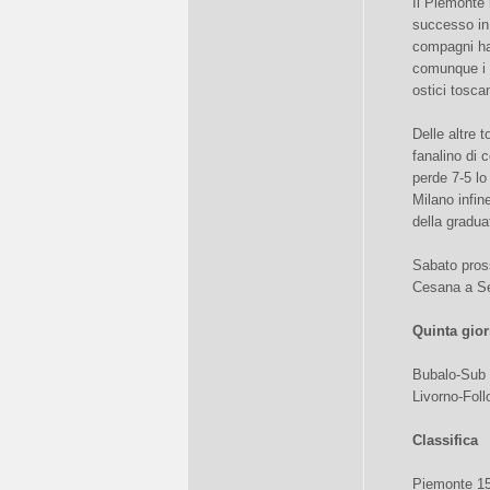
Il Piemonte 
successo in 
compagni han
comunque i t
ostici tosca
Delle altre 
fanalino di 
perde 7-5 lo
Milano infin
della gradua
Sabato pros
Cesana a Se
Quinta gior
Bubalo-Sub 
Livorno-Foll
Classifica
Piemonte 15