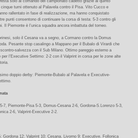
resta solo al comando del campionato cadetto grazie al quinto
cinque turni ottenuto al Palavela contro il Pisa. Vito Cucco e
no rallentato in fase di realizzazione, ma hanno conquistato
re punti consentono di continuare la corsa di testa: 5-3 contro gli
ni. Il Piemonte è l’unica squadra ancora imbattuta del torneo.
torinesi, solo il Cesana va a segno, a Cormano contro la Domus
coda. Pesante stop casalingo a Mappano per il Bubalo di Virardi che
 scontro-salvezza con il Sub Milano. Ottimo pareggio esterno a
e per l’Executive Settimo: 2-2 con il Valprint in corsa per le zone alte
toria.
simo doppio derby: Piemonte-Bubalo al Palavela e Executive-
ttimo.
nata
5-7, Piemonte-Pisa 5-3, Domus-Cesana 2-6, Gordona-S.Lorenzo 5-3,
onica 2-6, Valprint-Executive 2-2.
; Gordona 12; Valprint 10; Cesana, Livorno 9; Executive, Follonica