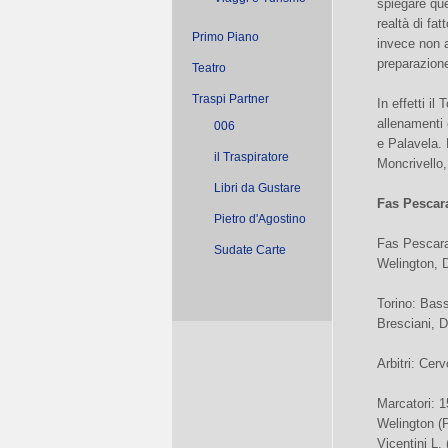
spiegare que
realtà di fat
Primo Piano
invece non a
preparazione
Teatro
Traspi Partner
In effetti i
allenamenti 
006
e Palavela. 
il Traspiratore
Moncrivello,
Libri da Gustare
Fas Pescara-
Pietro d'Agostino
Fas Pescara:
Sudate Carte
Welington, 
Torino: Bass
Bresciani, D
Arbitri: Cer
Marcatori: 1
Welington (P
Vicentini L.