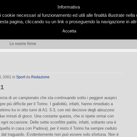
Informativa
i cookie necessari al funzionamento ed utili alle finalità illustrate nel
ta pagina, cliccando su un link o proseguendo la navigazione in altra
Accetta
Le nostre firme
3, 2001
in
Sport
da
Redazione
A1
inerzia di un campionato che sta continuando sotto i peggiori auspici
e più difficile per il Torino. I gialloblù, infatti, hanno rimediato a
ettimo ko in otto turni di A1: 5-3, con reti decisive degli abruzzesi
 due minuti di gioco. Una costante questa, che si ripete ormai con
 ogni occasione. Delle sette sconfitte patite, infatti, soltanto una è
(quella in casa con Padova), per il resto il Torino ha sempre ceduto
 dal traguardo. Evidentemente non può essere solo sfortuna. Non è