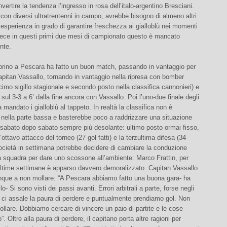
nvertire la tendenza l’ingresso in rosa dell’italo-argentino Bresciani.
con diversi ultratrentenni in campo, avrebbe bisogno di almeno altri
 esperienza in grado di garantire freschezza ai gialloblù nei momenti
vece in questi primi due mesi di campionato questo è mancato
nte.
 Torino a Pescara ha fatto un buon match, passando in vantaggio per
pitan Vassallo, tornando in vantaggio nella ripresa con bomber
imo sigillo stagionale e secondo posto nella classifica cannonieri) e
sul 3-3 a 6’ dalla fine ancora con Vassallo. Poi l’uno-due finale degli
 mandato i gialloblù al tappeto. In realtà la classifica non è
 nella parte bassa e basterebbe poco a raddrizzare una situazione
 sabato dopo sabato sempre più desolante: ultimo posto ormai fisso,
’ottavo attacco del torneo (27 gol fatti) e la terzultima difesa (34
società in settimana potrebbe decidere di cambiare la conduzione
a squadra per dare uno scossone all’ambiente: Marco Frattin, per
 ultime settimane è apparso davvero demoralizzato. Capitan Vassallo
nque a non mollare: “A Pescara abbiamo fatto una buona gara- ha
o- Si sono visti dei passi avanti. Errori arbitrali a parte, forse negli
i ci assale la paura di perdere e puntualmente prendiamo gol. Non
lare. Dobbiamo cercare di vincere un paio di partite e le cose
. Oltre alla paura di perdere, il capitano porta altre ragioni per