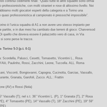
sti continui cedimenti finali: “Quasi tutte le altre squadre sono ormai
to professionistiche, con molti stranieri e rose di altissimo livello. Noi
bbiamo molti giocatori esperti della categoria e a Torino una
 quasi professionistica al campionato è pressoché impossibile”.
l Torino è l’unica squadra di A1 a non avere uno stesso impianto per
e partite, e in due mesi ha cambiato due terreni di gioco: Charvensod
Di quello che doveva essere il palazzetto vero di casa, in Via
 si sono perse le tracce.
 Torino 5-3 (p.t. 0-1)
 Scordella, Palusci, Cesetti, Tomasetto, Vicentini L., Rosa
D’Alò, Paulinho, Rossi, Zacchini, Leone, Tuccella. ALL. Roma
ani, Visconti, Bongiovanni, Capogna, Cucinotta, Garcias, Vassallo,
urante, Granata, Garofoli, Zucco. ALL.: Frattin
vone (AV) e Rossi (Nola)
5° Vassallo (T); nel s.t. 36″ Vicentini L. (P), 1° Granata (T), 2° Rosa
E), 4° Tomasetto (PE), 14° Vassallo (T), 18° Zacchini (PE), 19° 59″
 (PE)