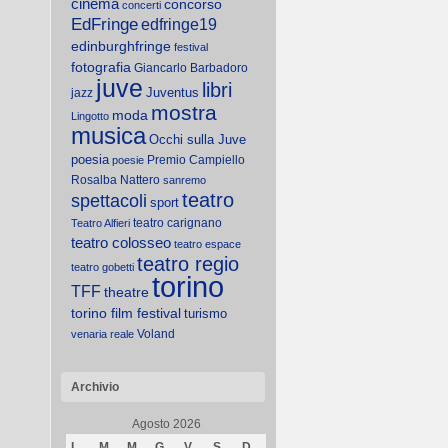
cinema
concorso
concerti
EdFringe
edfringe19
edinburghfringe
festival
fotografia
Giancarlo Barbadoro
juve
libri
Juventus
jazz
mostra
moda
Lingotto
musica
Occhi sulla Juve
poesia
Premio Campiello
poesie
Rosalba Nattero
sanremo
teatro
spettacoli
sport
teatro carignano
Teatro Alfieri
teatro colosseo
teatro espace
teatro regio
teatro gobetti
torino
TFF
theatre
torino film festival
turismo
Voland
venaria reale
Archivio
Agosto 2026
L
M
M
G
V
S
D