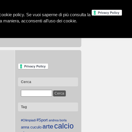
la cookie policy. Se vuoi saperne di più consulta la
 maniera, acconsenti all’uso dei cookie.
Cerca
Tag
#Sport
#Olimpiadi
andrea borla
calcio
arte
anna cuculo