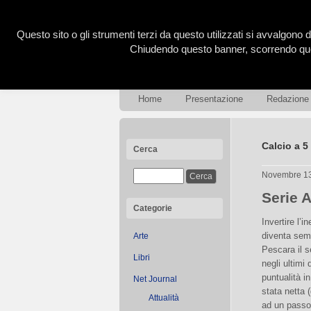
Questo sito o gli strumenti terzi da questo utilizzati si avvalgono d
Chiudendo questo banner, scorrendo ques
Home
Presentazione
Redazione
Calcio a 5
Cerca
Novembre 1
Serie 
Categorie
Invertire l’
diventa sempr
Arte
Pescara il s
Libri
negli ultimi
puntualità in
Net Journal
stata netta 
Attualità
ad un passo