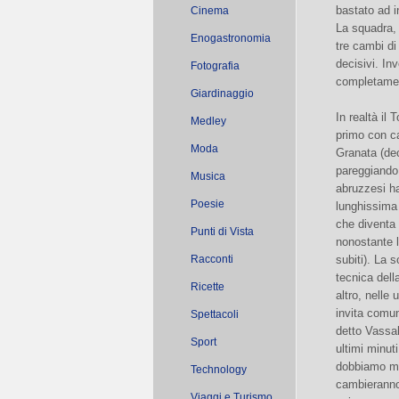
bastato ad i
Cinema
La squadra, 
Enogastronomia
tre cambi di
decisivi. In
Fotografia
completame
Giardinaggio
In realtà il
Medley
primo con ca
Moda
Granata (dec
pareggiando 
Musica
abruzzesi ha
Poesie
lunghissima
che diventa
Punti di Vista
nonostante l
Racconti
subiti). La 
tecnica dell
Ricette
altro, nelle
invita comu
Spettacoli
detto Vassall
Sport
ultimi minut
dobbiamo mol
Technology
cambieranno”
Viaggi e Turismo