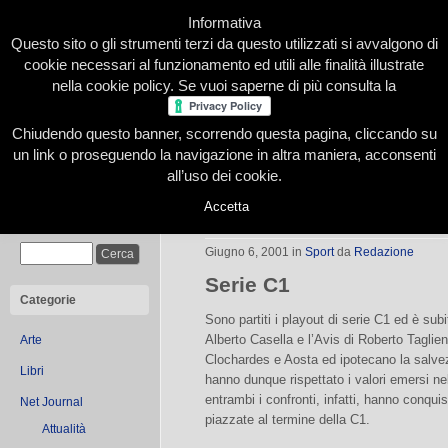
Informativa
Questo sito o gli strumenti terzi da questo utilizzati si avvalgono di
cookie necessari al funzionamento ed utili alle finalità illustrate
nella cookie policy. Se vuoi saperne di più consulta la
Chiudendo questo banner, scorrendo questa pagina, cliccando su
Home
Presentazione
Redazione
Le nostre firme
un link o proseguendo la navigazione in altra maniera, acconsenti
all’uso dei cookie.
Accetta
Calcio a 5
Cerca
Giugno 6, 2001
in
Sport
da
Redazione
Serie C1
Categorie
Sono partiti i playout di serie C1 ed è subit
Alberto Casella e l’Avis di Roberto Taglie
Arte
Clochardes e Aosta ed ipotecano la salvezz
Libri
hanno dunque rispettato i valori emersi nel
entrambi i confronti, infatti, hanno conqu
Net Journal
piazzate al termine della C1.
Attualità