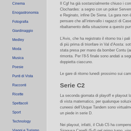
Il Cgf ha già sostanzialmente chiuso i cont
Cinema
Clochardes: a segno con un poker Serven
Enogastronomia
e Reginato, infine De Siena. La gara non è
pensare che all’intervallo i ragazzi di Cas
Fotografia
ribaltamento della situazione a questo punt
Giardinaggio
L’Avis, che ha registrato il ritorno tra i pa
Medley
di più prima di trionfare in Val d’Aosta: so
Moda
stata presa per mano da bomber Contu (anco
rimonta. Per l’8-5 finale sono andati a se
Musica
doppietta ciascuno.
Poesie
Le gare di ritorno lunedì prossimo sui cam
Punti di Vista
Serie C2
Racconti
Ricette
La seconda giornata di playoff e playout l
di vista matematico, per qualunque soluzi
Spettacoli
cuneesi dell’Usque Tandem sono virtualmen
Sport
un piede in serie D.
Technology
Nei playout, infatti, il Club C5 ha compens
Viaggi e Turismo
Siragusa Canelli (5-4) nel primo turno, v