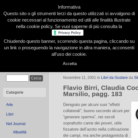
Informativa
Questo sito o gli strumenti terzi da questo utilizzati si avvalgono di
cookie necessari al funzionamento ed utili alle finalità illustrate
nella cookie policy. Se vuoi saperne di più consulta la
Chiudendo questo banner, scorrendo questa pagina, cliccando su
Home
Presentazione
Redazione
Le nostre firme
un link o proseguendo la navigazione in altra maniera, acconsenti
all’uso dei cookie.
Accetta
Cade a fagiolo
Cerca
Novembre 11, 2001
in
Libri da Gustare
da
St
Flavio Birri, Claudia Co
Categorie
Marsilio, pagg. 183
Denigrato per alcuni suoi “effetti
Arte
collaterali”, buono secondo alcuni per
Libri
“generare sperma”, nei secoli
soprattutto carne dei poveri, utile
Net Journal
fissatore dell’azoto nella coltivazione
Attualità
dei campi, ma anche protagonista di