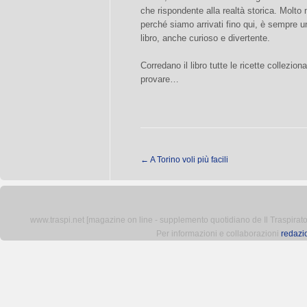
che rispondente alla realtà storica. Molto 
perché siamo arrivati fino qui, è sempre u
libro, anche curioso e divertente.
Corredano il libro tutte le ricette collezion
provare…
←
A Torino voli più facili
www.traspi.net [magazine on line - supplemento quotidiano de Il Traspiratore 
Per informazioni e collaborazioni
redazi