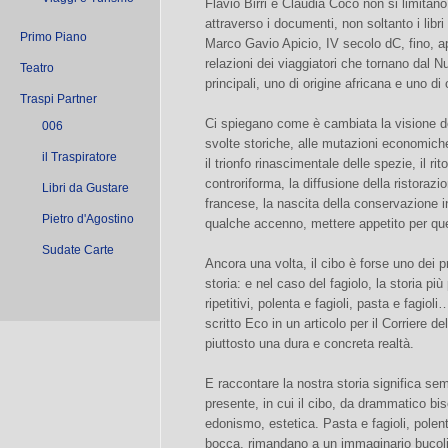
Flavio Birri e Claudia Coco non si limitan
attraverso i documenti, non soltanto i libr
Primo Piano
Marco Gavio Apicio, IV secolo dC, fino, a
relazioni dei viaggiatori che tornano dal 
Teatro
principali, uno di origine africana e uno di
Traspi Partner
Ci spiegano come è cambiata la visione de
006
svolte storiche, alle mutazioni economich
il Traspiratore
il trionfo rinascimentale delle spezie, il ri
controriforma, la diffusione della ristorazio
Libri da Gustare
francese, la nascita della conservazione i
Pietro d'Agostino
qualche accenno, mettere appetito per ques
Sudate Carte
Ancora una volta, il cibo è forse uno dei pr
storia: e nel caso del fagiolo, la storia più 
ripetitivi, polenta e fagioli, pasta e fagio
scritto Eco in un articolo per il Corriere d
piuttosto una dura e concreta realtà.
E raccontare la nostra storia significa se
presente, in cui il cibo, da drammatico b
edonismo, estetica. Pasta e fagioli, polent
bocca, rimandano a un immaginario bucolico 