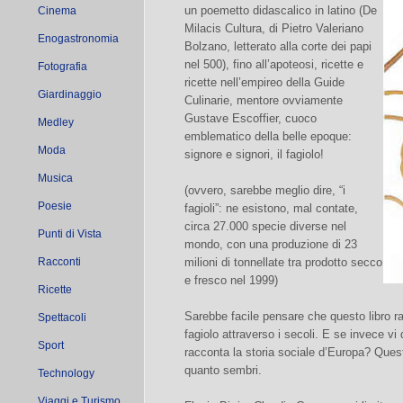
un poemetto didascalico in latino (De
Cinema
Milacis Cultura, di Pietro Valeriano
Enogastronomia
Bolzano, letterato alla corte dei papi
nel 500), fino all’apoteosi, ricette e
Fotografia
ricette nell’empireo della Guide
Giardinaggio
Culinarie, mentore ovviamente
Gustave Escoffier, cuoco
Medley
emblematico della belle epoque:
Moda
signore e signori, il fagiolo!
Musica
(ovvero, sarebbe meglio dire, “i
Poesie
fagioli”: ne esistono, mal contate,
circa 27.000 specie diverse nel
Punti di Vista
mondo, con una produzione di 23
Racconti
milioni di tonnellate tra prodotto secco
e fresco nel 1999)
Ricette
Sarebbe facile pensare che questo libro r
Spettacoli
fagiolo attraverso i secoli. E se invece vi
Sport
racconta la storia sociale d’Europa? Que
quanto sembri.
Technology
Viaggi e Turismo