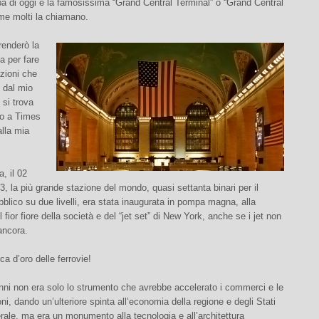
pa di oggi è la famosissima “Grand Central Terminal” o “Grand Central
me molti la chiamano.
renderò la
a per fare
zioni che
 dal mio
 si trova
no a Times
lla mia
, il 02
3, la più grande stazione del mondo, quasi settanta binari per il
bblico su due livelli, era stata inaugurata in pompa magna, alla
 fior fiore della società e del “jet set” di New York, anche se i jet non
ancora.
ca d’oro delle ferrovie!
nni non era solo lo strumento che avrebbe accelerato i commerci e le
i, dando un’ulteriore spinta all’economia della regione e degli Stati
erale, ma era un monumento alla tecnologia e all’architettura