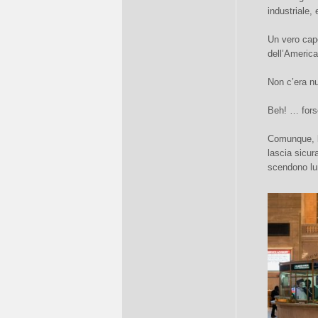
industriale, 
Un vero capo
dell’America
Non c’era nu
Beh! … fors
Comunque, l’
lascia sicu
scendono lun