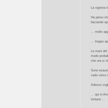
La signora i
Ha perso in
baciando ap
… molto ap
… troppo ap
Le mani del 
modo probabi
che ora si s
Sono esausto
vado verso i
Adesso vogl
… qui in Ame
lontano …