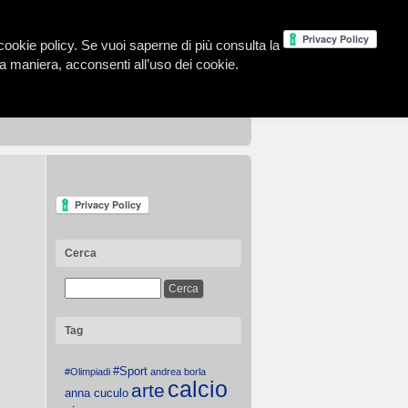
la cookie policy. Se vuoi saperne di più consulta la
 maniera, acconsenti all’uso dei cookie.
Cerca
Tag
#Sport
#Olimpiadi
andrea borla
calcio
arte
anna cuculo