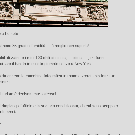
 e ho sete.
lmeno 35 gradi e l’umidità … è meglio non saperla!
chili di zaino e i miei 100 chili di ciccia, … circa … , mi fanno
di fare il turista in queste giornate estive a New York.
da ore con la macchina fotografica in mano e vorrei solo farmi un
aiarmi.
di turista è decisamente faticoso!
 rimpiango l’ufficio e la sua aria condizionata, da cui sono scappato
ettimana fa …
o!