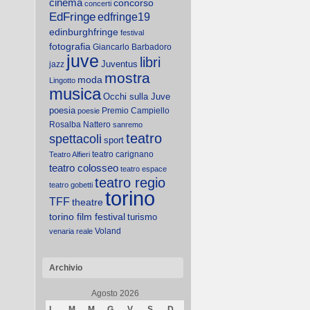
cinema
concorso
concerti
EdFringe
edfringe19
edinburghfringe
festival
fotografia
Giancarlo Barbadoro
juve
libri
Juventus
jazz
mostra
moda
Lingotto
musica
Occhi sulla Juve
poesia
Premio Campiello
poesie
Rosalba Nattero
sanremo
teatro
spettacoli
sport
teatro carignano
Teatro Alfieri
teatro colosseo
teatro espace
teatro regio
teatro gobetti
torino
TFF
theatre
torino film festival
turismo
Voland
venaria reale
Archivio
Agosto 2026
L
M
M
G
V
S
D