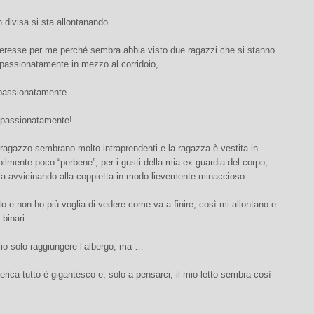
n divisa si sta allontanando.
teresse per me perché sembra abbia visto due ragazzi che si stanno
passionatamente in mezzo al corridoio, …
passionatamente …
passionatamente!
ragazzo sembrano molto intraprendenti e la ragazza è vestita in
lmente poco “perbene”, per i gusti della mia ex guardia del corpo,
ta avvicinando alla coppietta in modo lievemente minaccioso.
 e non ho più voglia di vedere come va a finire, così mi allontano e
 binari.
io solo raggiungere l’albergo, ma …
rica tutto è gigantesco e, solo a pensarci, il mio letto sembra così