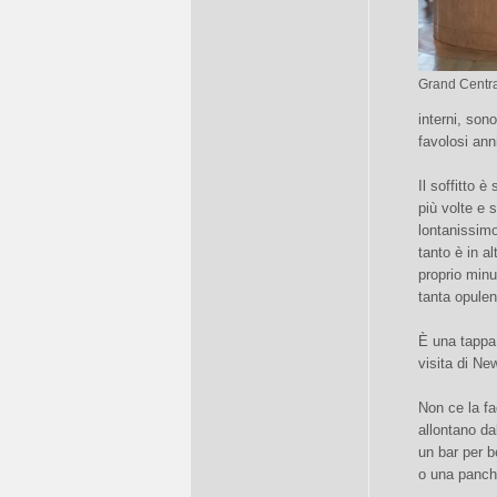
Grand Centra
interni, son
favolosi anni
Il soffitto è
più volte e
lontanissimo
tanto è in al
proprio minu
tanta opule
È una tappa 
visita di Ne
Non ce la fa
allontano dal
un bar per 
o una panch