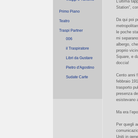
L’ultima tap
Station”, co
Primo Piano
Da qui poi p
Teatro
metropolitan
Traspi Partner
le poche sta
mi separano
006
albergo, che
il Traspiratore
proprio vici
Square, e da
Libri da Gustare
doccia!
Pietro d'Agostino
Cento anni fa
Sudate Carte
febbraio 191
trasporto pu
presenza del
esistevano 
Ma era l’epo
Per quegli a
comunicazion
Uniti in gen