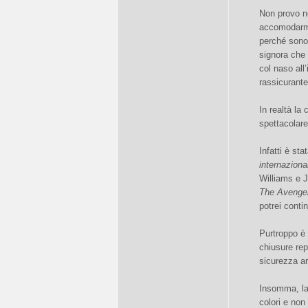
Non provo n
accomodarmi
perché sono
signora che
col naso all
rassicurante
In realtà la
spettacolare
Infatti è st
internaziona
Williams e J
The Avenge
potrei conti
Purtroppo è 
chiusure rep
sicurezza ar
Insomma, la 
colori e non