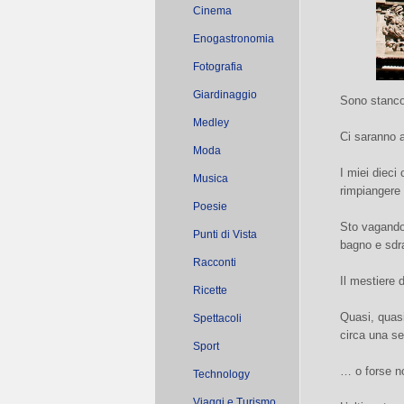
Cinema
Enogastronomia
Fotografia
Giardinaggio
Sono stanco
Medley
Ci saranno a
Moda
I miei dieci 
Musica
rimpiangere 
Poesie
Sto vagando 
Punti di Vista
bagno e sdr
Racconti
Il mestiere 
Ricette
Quasi, quasi
Spettacoli
circa una s
Sport
… o forse n
Technology
Viaggi e Turismo