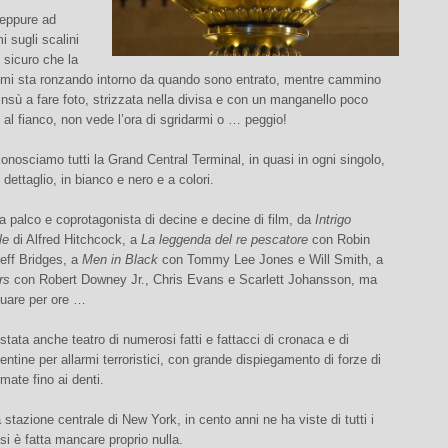
eppure ad
 sugli scalini
 sicuro che la
 mi sta ronzando intorno da quando sono entrato, mentre cammino
’insù a fare foto, strizzata nella divisa e con un manganello poco
 al fianco, non vede l’ora di sgridarmi o … peggio!
 conosciamo tutti la Grand Central Terminal, in quasi in ogni singolo,
 dettaglio, in bianco e nero e a colori.
ata palco e coprotagonista di decine e decine di film, da
Intrigo
le
di Alfred Hitchcock, a
La leggenda del re pescatore
con Robin
eff Bridges, a
Men in Black
con Tommy Lee Jones e Will Smith, a
rs
con Robert Downey Jr., Chris Evans e Scarlett Johansson, ma
nuare per ore …
stata anche teatro di numerosi fatti e fattacci di cronaca e di
entine per allarmi terroristici, con grande dispiegamento di forze di
mate fino ai denti.
stazione centrale di New York, in cento anni ne ha viste di tutti i
 si è fatta mancare proprio nulla.