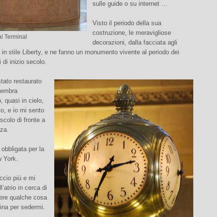
sulle guide o su internet …
Visto il periodo della sua
costruzione, le meravigliose
l Terminal
decorazioni, dalla facciata agli
o in stile Liberty, e ne fanno un monumento vivente al periodo dei
 di inizio secolo.
 stato restaurato
 sembra
, quasi in cielo,
to, e io mi sento
scolo di fronte a
nza.
obbligata per la
w York.
ccio più e mi
l’atrio in cerca di
bere qualche cosa
ina per sedermi.