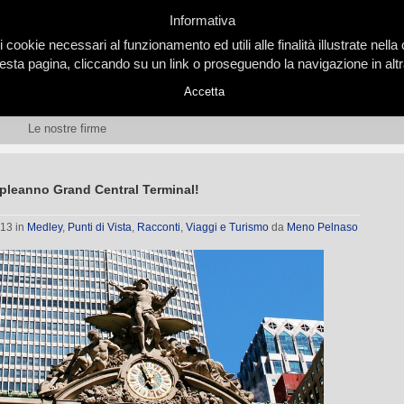
Informativa
i cookie necessari al funzionamento ed utili alle finalità illustrate nel
ta pagina, cliccando su un link o proseguendo la navigazione in altra
Accetta
Le nostre firme
leanno Grand Central Terminal!
013
in
Medley
,
Punti di Vista
,
Racconti
,
Viaggi e Turismo
da
Meno Pelnaso