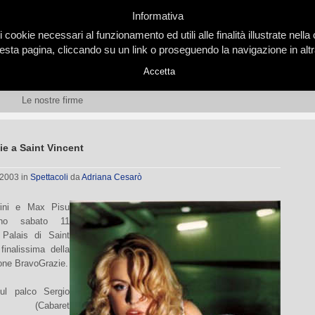
Informativa
i cookie necessari al funzionamento ed utili alle finalità illustrate nel
ta pagina, cliccando su un link o proseguendo la navigazione in altra
Accetta
Le nostre firme
e a Saint Vincent
 2003
in
Spettacoli
da
Adriana Cesarò
rini e Max Pisu
anno sabato 11
 Palais di Saint
finalissima della
one BravoGrazie.
sul palco Sergio
ese (Cabaret