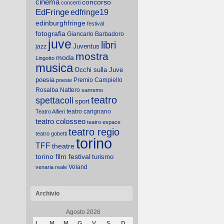
cinema
concorso
concerti
EdFringe
edfringe19
edinburghfringe
festival
fotografia
Giancarlo Barbadoro
juve
libri
Juventus
jazz
mostra
moda
Lingotto
musica
Occhi sulla Juve
poesia
Premio Campiello
poesie
Rosalba Nattero
sanremo
teatro
spettacoli
sport
teatro carignano
Teatro Alfieri
teatro colosseo
teatro espace
teatro regio
teatro gobetti
torino
TFF
theatre
torino film festival
turismo
Voland
venaria reale
Archivio
Agosto 2026
L
M
M
G
V
S
D