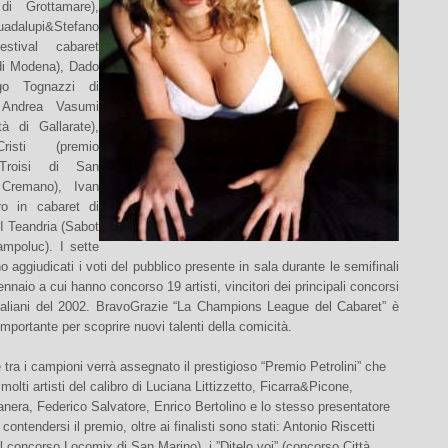
i Grottamare),
alupi&Stefano
estival cabaret
di Modena), Dado
go Tognazzi di
 Andrea Vasumi
tà di Gallarate),
isti (premio
Troisi di San
Cremano), Ivan
ro in cabaret di
I Teandria (Sabot
ampoluc). I sette
ono aggiudicati i voti del pubblico presente in sala durante le semifinali
ennaio a cui hanno concorso 19 artisti, vincitori dei principali concorsi
italiani del 2002. BravoGrazie “La Champions League del Cabaret” è
importante per scoprire nuovi talenti della comicità.
tra i campioni verrà assegnato il prestigioso “Premio Petrolini” che
molti artisti del calibro di Luciana Littizzetto, Ficarra&Picone,
era, Federico Salvatore, Enrico Bertolino e lo stesso presentatore
ontendersi il premio, oltre ai finalisti sono stati: Antonio Riscetti
el concorso Locomix di San Marino), i ”Ditelo voi” (concorso Città