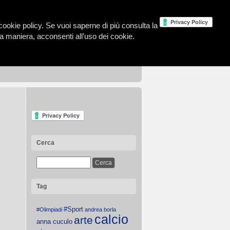
la cookie policy. Se vuoi saperne di più consulta la
 maniera, acconsenti all’uso dei cookie.
Cerca
Tag
#Sport
#Olimpiadi
andrea borla
calcio
arte
anna cuculo