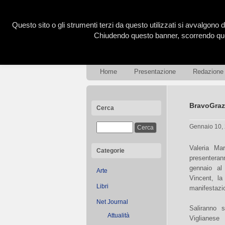
Questo sito o gli strumenti terzi da questo utilizzati si avvalgono d
Chiudendo questo banner, scorrendo ques
Home
Presentazione
Redazione
BravoGrazi
Cerca
Gennaio 10,
Valeria Ma
Categorie
presenter
gennaio al
Arte
Vincent, la 
Libri
manifestazi
Net Journal
Saliranno 
Attualità
Viglian