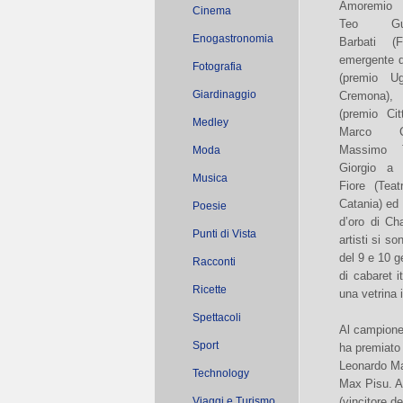
Amoremio d
Cinema
Teo Guad
Enogastronomia
Barbati (F
emergente 
Fotografia
(premio U
Giardinaggio
Cremona),
(premio Cit
Medley
Marco Cr
Massimo 
Moda
Giorgio a 
Musica
Fiore (Teat
Catania) ed 
Poesie
d’oro di Ch
Punti di Vista
artisti si s
del 9 e 10 g
Racconti
di cabaret 
Ricette
una vetrina 
Spettacoli
Al campione 
Sport
ha premiato 
Leonardo Man
Technology
Max Pisu. A c
Viaggi e Turismo
(vincitore d